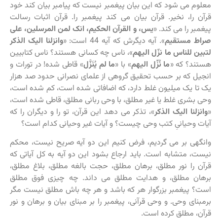
معلوم می شود که این بیان پیغمبر نیست که پیامبر بیان کند خود
قرآن را، نخیر. قرآن بیان می کند پیغمبر را. قرآن اثبات رسالت
پیغمبر را می کند. «
یس، و القرآن الحکیم، انک لمن المرسلین، علی
صراط مستقیم
». آیه دیگرش که آیه 44 است: «
وانزلنا الیک الذکر
لتبین للناس ما نزّل الیهم
»، ناس چه کسانی هستند؟ ناس کتابیین
هستند؟ که «
ما نُزِّل الیهم
» با «
ما لم یُنَزَّل
» قاطی شده! در تورات و
انجیل که بر حسب تحقیق گروهی از علمای نصرانی حدود صد هزار
یک تا یک میلیون غلط دارد، که اضافاتی شده است، کم شده است،
وحی بشری غلط یا غیر مطلق، با وحی ربانی مطلق، قاطی شده است،
«
وانزلنا الیک الذکر
»، تذکر می دهد این قرآن، تو را و دیگران را که
آیات وحیانیِ کتب وحی چیست؟ و آیات غیر وحیانی کدام است؟
وانگهی بر می گردیم، فرض کنیم این دو آیه صریح نیست، محکم
نیست، متشابه است. باید ارجاع بشود این دو آیه به کل آیاتی که
قرآن را نور مطلق، برهان مطلق، حجت بالغه مطلق، بلاغ مطلق،
برهان مطلق، و هدایت مطلق می داند. چه چیزی فوق مطلق
است؟ پیغمبر بزرگوار هر که باشد و هر چه باش مطلق نیست مگر
برمبنای وحی. و وحی قرآنی، پیغمبر را بر مبنای بیان و برهان و نور
قرآن، مطلق کرده است.