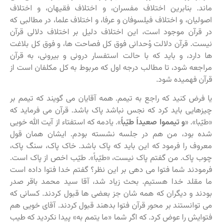
ماند. بنابرین اختلاف مفسران، و اختلاف فقیهان، و اختلاف
اصولیان، و اختلاف فیلسوفان و عرفا، و اختلاف علما، در مطالبی که
در قرآن موجود است، این اختلاف دلیل بر اختلاف دلالی قرآن
نیست. قرآن دلالت وُحدانی فوق کل فصاحت ها، و فوق کل بلاغت
ها دارد، و باید که با حالت استفسار درونی و بیرونی، به قرآن
مراجعه شود، تا مطالب درجه اول که مربوط به کل مکلفان است از
قرآن فهمیده شود.
یا فرض کنید که راجع به تیمم. همه آقایان می گویند که تیمم بر
چیزهایی باید کرد که نجس نباشد پاک باشد. قرآن می فرماید که
«طیّبا». «
و تیمموا صعیداً طیّباً
». یادمه که استفتاء از آیت الله خویی
شده بود، من هم در جلسه نشسته بودم. ایشان همان قول
معروف را فرمود که این باید که پاک باشد. خاک پاک، سنگ پاک،
چوب پاک. من گفتم پاک نیست، «طیّباً». طیّب اخص از پاک است.
فرمودند شما فتوا می دهی بر این نظر؟ گفتم خدا فتوا داده است
ما مقلد خدا هستیم. بحث زیاد شد، آقا سید محمد باقر صدر
بودند و دیگران که همه شان جز بعضی ها قبول کردند. کسانی که
می توانستند بر محور قرآن فتوا بدهند قبول کردند. آقای خویی هم
فتوایش را عوض کرد. که اگر شما «ما یتمم به» پیدا نکردید که طیب