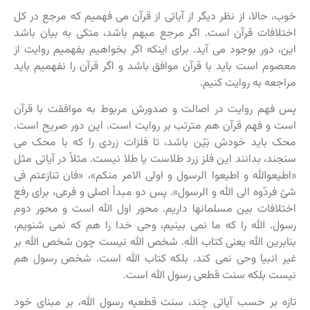
خوب، حالا، از نظر دیگر از آیاتی از قرآن می فهمیم که مرجع در کل
اختلافات قرآن است. اگر مرجع مبهم باشد، متکی به بیان باشد
این، دور بوجود می آید. برای اینکه اگر بخواهیم بفهمیم روایت از
معصوم است باید با قرآن موافق باشد و اگر قرآن را نفهمیم باید
مراجعه به روایت کنیم.
پس فهم روایت در اصالت و صدورش مربوط به موافقت با قرآن
است و فهم قرآن هم مترتب بر روایت است. این دور صریح است.
محک باید خودش بَیّن باشد، تا فلزات زردی را که با محک می
سنجند، بدانند این فلز زرد طلاست یا طلا نیست. مثلاً در آیاتی مثل
«اطیعوالله و اطیعوا الرسول و اولی الامر منکم»، «فان تنازعتم فی
شئ فردّوه الی الله و الرسول». پس دو مبدأ اصلی و فرعی، برای رفع
اختلافات بین مسلمانها داریم. محور اول الله است و محور دوم
رسول. الله را که ما نمی بینیم، وحی خدا را هم که نمی شنویم،
بنابرین الله یعنی کتاب الله. شخص الله نیست چون شخص الله بر
غیر انبیا وحی نمی کند. بلکه کتاب الله است. شخص رسول هم
نیست بلکه سنت قطعی رسول الله است.
تازه بر حسب آیاتی چند، سنت قطعیه رسول الله، بر مبنای خود