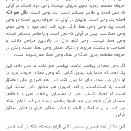
حروف مقطعه رمزیه هیچ شریکی نیست. وحی دوم است. در آیاتی
که نص است یا ظاهر مستقر است، یک وحی است. «
قل هو الله
احد
» یک وحی است. ولیکن در آیاتی که حروف رمزی است دو وحی
است. یک وحی، وحی لفظ: قاف. نون، الف، لام، میم، را، وحی دوم،
وحی معناست. پس در آیاتی که نص است و یا ظاهر مستقر است،
وحی معنا نیست. وحی لفظِ دالّ، در بالاترین مراحل دلالت و
فصاحت و بلاغت، مربوط و دنباله همان وحیِ لفظ است. ولکن در
حروف مقطعه رمزی اضافه بر لفظ، وحی معنا هم رسیده است.
اگر وحی معنا بر پیغمبر نباشد، پیغمبر هم مانند ما نمی داند. این
یک بُعد، که حتماً باید رسول گرامی، که وحی معنای حروف رمزی بر
او نازل می شود، برای ما بیان کند. این بُعد ضروریِ علی الطلاق
است، بلا استثناست. و بُعد ضروریِ غیر مطلقِ قابل استثنا این
است که احیاناً کسانی حتی از مفسران، برخلاف نص و یا ظاهر
مستقر قرآن حرف می زنند. اینجا پیغمبر ارشاد می کند، امام ارشاد
می کند، یا زراره لمکان الباء، یا فلان لمکان حرّمً، یا فلان لمکان
فُرِضَ.
این جا در بُعد قصور و تقصیر دلالی قرآن نیست، بلکه در بُعد قصور