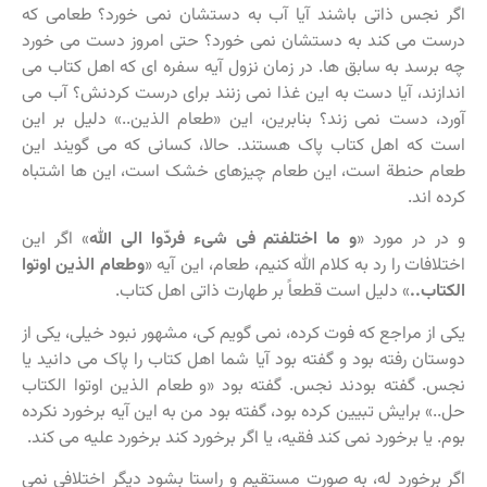
اگر نجس ذاتی باشند آیا آب به دستشان نمی خورد؟ طعامی که
درست می کند به دستشان نمی خورد؟ حتی امروز دست می خورد
چه برسد به سابق ها. در زمان نزول آیه سفره ای که اهل کتاب می
اندازند، آیا دست به این غذا نمی زنند برای درست کردنش؟ آب می
آورد، دست نمی زند؟ بنابرین، این «طعام الذین..» دلیل بر این
است که اهل کتاب پاک هستند. حالا، کسانی که می گویند این
طعام حنطة است، این طعام چیزهای خشک است، این ها اشتباه
کرده اند.
و در در مورد «
و ما اختلفتم فی شیء فردّوا الی الله
» اگر این
اختلافات را رد به کلام الله کنیم، طعام، این آیه «
وطعام الذین اوتوا
الکتاب..
» دلیل است قطعاً بر طهارت ذاتی اهل کتاب.
یکی از مراجع که فوت کرده، نمی گویم کی، مشهور نبود خیلی، یکی از
دوستان رفته بود و گفته بود آیا شما اهل کتاب را پاک می دانید یا
نجس. گفته بودند نجس. گفته بود «و طعام الذین اوتوا الکتاب
حل..» برایش تبیین کرده بود، گفته بود من به این آیه برخورد نکرده
بوم. یا برخورد نمی کند فقیه، یا اگر برخورد کند برخورد علیه می کند.
اگر برخورد له، به صورت مستقیم و راستا بشود دیگر اختلافی نمی