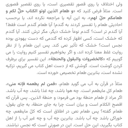
ولی اختلاف یا روی قصورِ تقصیری است، یا روی تقصیرِ قصوری
است. مثلاً فرض کنید که «
و طعام الذین اوتو الکتاب حلٌّ لکم و
طعامکم حلٌ لهم
»، به این آیه یا مراجعه نکرده اند، یا برحسب
احادیثی طعام را تفسیر کردند به گندم! آیا طعام گندم است فقط؟
آیا گندم تر است؟ گندم نوعاً خشک دیگر، مگر ترش کنند. آیا گندم
که خشک است، کسی اظهار کرده که گندمی که دست یهودی بوده
نجس است؟ خشک که تأثیر نمی کند. پس این طعام را از نظر
روایت غلط معنا کرده اند، و اگر بخواهیم تفسیر کنیم روایت را می
گوییم که «
کالخضروات والبقول والحنطة
». این تفسیر برای برطرف
کردن گوشت است. گوشتی که از دست اهل کتاب می گیریم، تزکیه
نشده است، بنابرین طعام تخصیص خورده است.
مثلاً در قرآن به آب می گوید طعام، «
فمن لم یطعمه فإنه منی
»،
طعام کل مایطعم است. چه هوا باشد، چه غذا باشد، چه آب باشد.
اگر مراد از طعام حنطة بود می فرمود: و حنطة الذین.. پس قرآن که
افصح الکلام است و بیان است چرا به جای حنطة، به جای بقول،
طعام گفته؟ پس طعام نص در اطلاق است که کلّ مایطعم، چه
خوراکی باشد چه آب باشد. بنابرین چه آب و چه غیر آب را از اهل
کتاب بگیرید، این حل است. این در صورتی است که نجس نباشند.