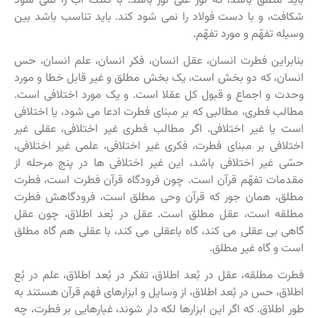
باید مطلق باشد، که نورٌ علی نور باشد. با کلنگ آب را نمی شود
شکافت، و با دست فولاد را نمی شود کند. باید تناسب باشد بین
وسیله تفهّم و مورد تفهّم.
بنابراین فطرت انسان، عقل انسان، فکر انسان، علم انسان، حس
انسان، که دو بخش است، یک بخش مطلق و غیر قابل خطا و مورد
وحدت و اجماع و قبول کل عقلا است. و یک مورد اختلافی است.
مطالب فطری، مطالبی که بر مبنای فطرت ادعا می شود، یا اختلافی
است یا غیر اختلافی. اگر مطالب فطری غیر اختلافی، عقلی غیر
اختلافی بر مبنای فطرت، فکری غیر اختلافی، علمی غیر اختلافی،
حسّی غیر اختلافی باشد، این غیر اختلافی ها در پنج مرحله از
مقدمات تفهّم قرآن است. چون فرودگاه قرآن فطرت است، فطرت
مطلق، همان جور که قرآن وحی مطلق است، فرودگاهش فطرت
مطلقه است، عقل مطلق است. عقل در بُعد اطلاق، چون عقل
گاهی بی عقلی می کند، گاه باعقلی می کند، با عقلی هم گاه مطلق
است و گاه غیر مطلق.
فطرت مطلقه، عقل در بُعد اطلاق، تفکر در بُعد اطلاق، علم در بُع
اطلاق، حس در بُعد اطلاق، از وسایل و ابزارهای فهم قرآن هستند به
طور اطلاق. که اگر این ابزارها لکه دار شوند، غبارهایی بر فطرت، چه