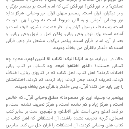
عملش؟ یا با نورافکن؟ نورافکن کلی که امام است بر پیغمبر بزرگوار،
و بر دیگران، قرآن است. پیغمبر منهای قرآن، نور وحیانی، هرگز ندارد
نور وحیانی نُبوءَتی و رسالتی مربوط است به وحی الهی. درست
است، زمینه قلب رسول گرامی، از نظر عصمت بشری، ظرف است و
آماده است برای نزول وحی ربانی، ولکن قبل از نزول وحی ربانی، و
بعد از آن، امام، قرآن است. پیامبر بزرگوار، مشعل دارِ وحی قرآنی
است که «فذکر بالقرآن من یخاف وعید».
حالا، در این آیه، «
و ما انزلنا الیک الکتاب الا لتبین لهم
»، «هم» چه
کسانی هستند؟ «
الذی اختلفوا فیه
». چه کسانی در کتاب ربانی
اختلاف کردند؟ اهل کتاب. اهل کتاب که در کتابهای ربانی، اختلاف
کردند، تحریف کردند، جعل کردند، زیاد کردند، کم کردند، اختلافشان
را چی باید حل کند؟ قرآن. پس «فذکر بالقرآن من یخاف وعید».
پیغمبر به وسیله این نورِ معصومانه مطلقِ وحیانیِ قرآن، که خالص
است، و هرگز زیاد و کم نشده است، و هرگز تحریف نشده است، و
در بُعد اعلای وحی است علی الاطلاق، و مُهَیمِن است بر سایر کتب
آسمانی، گرچه تحریف نشده باشند، آن اختلافاتی که اهل کتاب در
کتاب های وحیانی کردند، آن اختلافات را قرآن حل می کند. بنابرین