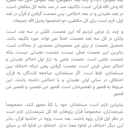
بُعد عمومی دارد، و چند بُعد خصوصی، بُعد عمومی حبل الله متین،
که وحی الله قرآنی است، تکالیف صد در صد عامّه کلّ مکلفان است،
در بُعد عقیدتی و در بعد احکامی. پس عصمت گرفتن از قرآن در بُعد
اول، لازم است برای کل مکلفین، «و اعتصموا بحبل الله جمیعا».
و چند بار عرض کردیم که این عصمت، کلّش در سه بُعد است.
ولکن در کل سه بُعد عصمت، اصلاً نمی تواند مورد تکلیف باشد.
تحصیل عصمت از برای غیر معصومان محمدی، از محالات است.
بنابرین این عصمت عملی نیست، عصمت عقیدتی نیست، بلکه
عصمت علمی است. عصمت علمیِ به ترازِ اولِ احکامِ عقیدتی و
احکام عملیِ فرعی است. عصمت گرفتن یعنی اینکه اختلاف بین
مسلمانان، غلط است. اگر مسلمانان، مراجعه کنندگان به قرآن،
اختلافی در مبانیِ اولیِ عقیدتی و یا احکامی داشته باشند، این
مربوط به قصور و تقصیرشان است. قصور عن تقصیر، و تقصیر عن
قصور.
بنابراین لازم است مسلمانان خود را کلاً مجهز کنند، مخصوصاً
شرعمداران، مخصوصاً قرآن پژوهان، که کل شرعمداران لازم است
در نظر اول قرآن پژوه باشند، بعد سنت پژوه در حاشیه قرآن. بنابر
این دیگر اختلاف در فتاوا معنا ندارد. اختلافِ در فتاوا که بر مبنای