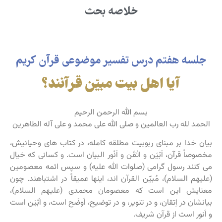
خلاصه بحث
جلسه هفتم درس تفسیر موضوعی قرآن کریم
آیا اهل بیت مبیّن قرآنند؟
بسم الله الرحمن الرحیم
الحمد لله رب العالمین و صلی الله علی محمد و علی آله الطاهرین
بیان خدا بر مبنای ربوبیت مطلقه کامله، در کتاب های وحیانیش،
مخصوصاً قرآن، اَبْیَن و اتْقَن و اَنْور البیان است. و کسانی که خیال
می کنند رسول گرامی (صلوات الله علیه) و سپس ائمه معصومین
(علیهم السلام)، مُبیّن القرآن اند، اینها عمیقاً در اشتباهند. چون
معنایش این است که معصومان محمدی (علیهم السلام)،
بیانشان در اِتقان، و در تنویر، و در توضیح، اَوضَح است، و اَبْیَن است
و اَنور است از قرآن شریف.