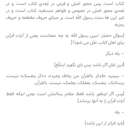
کتاب است. پس محور اصلی و فرعی در بُعدی کتاب است، و در
بُعدی محور اصلی در نصوص و ظواهر مستقره، کتاب است، و در
غیر این ها سنت رسول الله است بر مبنای حروف مقطعه و حروف
رمزیه.
[
سوال حضار: تبین رسول الله به چه معناست یعنی از آیات قرآن
برای اهل کتاب نقل می شود؟
]
– بله دیگر
[
این نقل اگر باشد پس بای بگوید لِتبلّغَ
]
– ببینید، «فذکر بالقرآن من یخاف وعید»، «ذکر بنفسک» نیست،
برسالتک، بنفسک، بعقلک، بعلمک، نیست. بالقرآن.
[
پس اگر اینطور باشد فقط مقام رسالتش است یعنی اینکه فقط
آیات قرآن را به آنها برساند
]
– بله
[
باید فراتر از این باشد
]