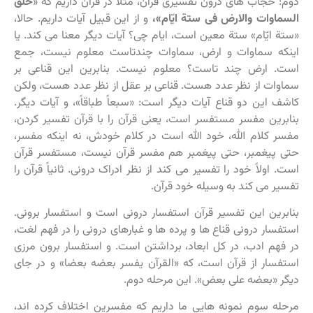
دوم: حجاب های درون تفسیری قرآن، مثلاً در قرآن داریم که «
خلق
السماوات والارض فی ستة ایّام»،
و از این قبیل آیات داریم. حالا،
«ستة ایّام» ستة معین است، ایام چی؟ آیات دیگر معنا می کند. یا
اینکه سماوات و ارض، سماوات چندتاست معلوم نیست، جمع
است. ارض چند تاست؟ معلوم نیست. بنابرین این قناعی بر
سماوات از نظر عدد هست. قناعی بر عقل از نظر عدد هست، ولکن
کاشف این دو قناع آیات دیگر است: «سبعاً طباقاً»، و آیات دیگر.
بنابرین مفسر مستفسر است، یعنی قرآن را با قرآن تفسیر کردن،
مفسر کلام الله، خود الله است در کلام خودش، نه اینکه مفسر،
حتی پیغمبر، حتی پیغمبر هم مفسر قرآن نیست، مستفسر قرآن
است. اولاً خود را تفسیر می کند از نظر ادراک درونی. ثانیاً قرآن را
تفسیر می کند به وسیله خود قرآن.
بنابرین این تفسیر قرآن استفسار درونی است و استفسار برونی.
استفسار درونی قناع ها و پرده ها و غبارهای درونی را در فهم لغت،
در فهم ادب، در کل ابعاد، برداشتن است. و استفسار برون مرزی
استفسار از قرآن است، که «القرآن یفسر بعضه بعضا» و در جای
دیگر «بعضه علی بعض». این مرحله دوم.
مرحله سوم نمونه هایی ما داریم که مفسرین اختلاف کرده اند،