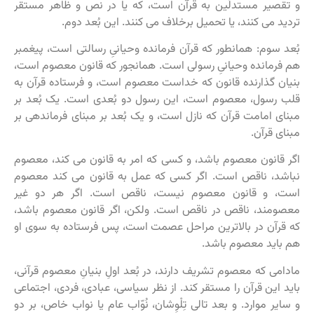
و تقصیر مستدلّین به قرآن است، که یا در نص و ظاهر مستقر
تردید می کنند، یا تحمیل برخلاف می کنند. این بُعد دوم.
بُعد سوم: همانطور که قرآن فرمانده وحیانیِ رسالتی است، پیغمبر
هم فرمانده وحیانیِ رسولی است. همانجور که قانون معصوم است،
بنیان گذارنده قانون که خداست معصوم است، و فرستاده قرآن به
قلب رسول، معصوم است، این رسول دو بُعدی است. یک بُعد بر
مبنای امامت قرآن که نازل است، و یک بُعد بر مبنای فرماندهی بر
مبنای قرآن.
اگر قانون معصوم باشد، و کسی که امر به قانون می کند، معصوم
نباشد، ناقص است. اگر کسی که عمل به قانون می کند معصوم
است، و قانون معصوم نیست، ناقص است. اگر هر دو غیر
معصومند، ناقص در ناقص است. ولکن، اگر قانون معصوم باشد،
که قرآن در بالاترین مراحل عصمت است، پس فرستاده به سوی او
هم باید معصوم باشد.
مادامی که معصوم تشریف دارند، در بُعد اولِ بنیانِ معصوم قرآنی،
باید این قرآن را مستقر کند. از نظر سیاسی، عبادی، فردی، اجتماعی
و سایر موارد. و بعد تالی تِلْوِشان، نُوّاب عام یا نواب خاص، بر دو