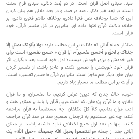
مبنا. مبنای اصل قرآن است، در دو بُعد دلالی، مبنای فرع سنت
است، در بُعد غیر دلالی، صد در صد. و در بعد دلالی هم بیان کردن
این که شما برخلاف نص فتوا دادی، برخلاف ظاهر فتوی دادی، بر
خلاف دلالت قرآن فتوا داده ای. بنابرین در کل مفسر قرآن، خود
قرآن است.
مثلا از جمله آیاتی که دلالت بر این مطلب دارد: «
ولا یأتونک بمثلٍ إلّا
جئناک بالحقّ و أحسن تفسیراً
»، آیا قرآن «
احسن تفسیر
» است برای
غیر خودش و برای خودش نیست؟ اول خود است بعد دیگران. اگر
قرآن خود خویشتن را تفسیر نکند، و عاجز باشد، از تفسیر کردن
بیان های دیگر هم عاجز است. بنابراین قرآن «احسن تفسیر» است.
و آیات بر این مطلب ما بسیار زیاد داریم.
خوب، حالا، چنان که دیروز عرض کردیم، ما مفسران، و ما قرآن
دانان، و ما قرآن پژوهان، که لغت عربیِ قرآن را باید بر مبنای لغت و
ادب قرآن بدانیم، کلاً کلّ مکلفان، چه مستقیماً به قرآن مراجعه
کنند، چه غیر مستقیم به ترجمان صحیح صد در صد قرآن مراجعه
کنند، اینها در بعد اول هیچ اختلافی نباید داشته باشند. بر مبنای
آیاتی چند از جمله «
واعتصموا بحبل الله جمیعاً
»، «
حبل الله
» یک