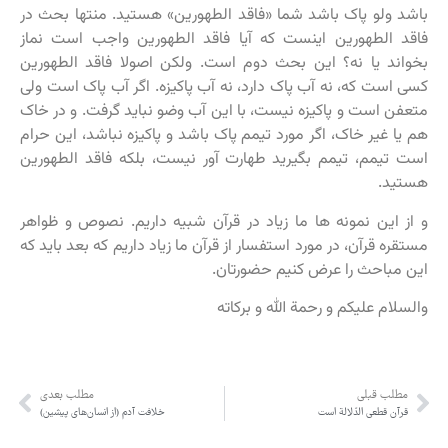
باشد ولو پاک باشد شما «فاقد الطهورین» هستید. منتها بحث در
فاقد الطهورین اینست که آیا فاقد الطهورین واجب است نماز
بخواند یا نه؟ این بحث دوم است. ولکن اصولا فاقد الطهورین
کسی است که، نه آب پاک دارد، نه آب پاکیزه. اگر آب پاک است ولی
متعفن است و پاکیزه نیست، با این آب وضو نباید گرفت. و در خاک
هم یا غیر خاک، اگر مورد تیمم پاک باشد و پاکیزه نباشد، این حرام
است تیمم، تیمم بگیرید طهارت آور نیست، بلکه فاقد الطهورین
هستید.
و از این نمونه ها ما زیاد در قرآن شبیه داریم. نصوص و ظواهر
مستقره قرآن، در مورد استفسار از قرآن ما زیاد داریم که بعد باید که
این مباحث را عرض کنیم حضورتان.
والسلام علیکم و رحمة الله و برکاته
مطلب قبلی
مطلب بعدی
قرآن قطعی الدّلالة است
خلافت آدم (از انسان‌های پیشین)