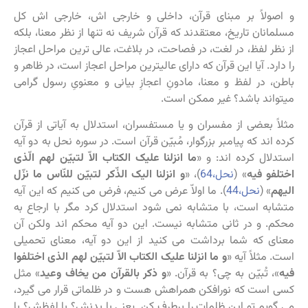
و اصولاً بر مبنای قرآن، داخلی و خارجی اش، خارجی اش کل
مسلمانان تاریخ، معتقدند که قرآن شریف نه تنها از نظر معنا، بلکه
از نظر لفظ، در لغت، در فصاحت، در بلاغت، عالی ترین مراحل اعجاز
را دارد. آیا این قرآن که دارای عالیترین مراحل اعجاز است، در ظاهر و
باطن، در لفظ و معنا، مادونِ اعجازِ بیانی و معنویِ رسول گرامی
میتواند باشد؟ غیر ممکن است.
مثلاً بعضی از مفسران و یا مستفسران، استدلال به آیاتی از قرآن
کرده اند که پیامبر بزرگوار، مُبیّن قرآن است. در سوره نحل به دو آیه
استدلال کرده اند: و «
ما انزلنا علیک الکتاب الاّ لتبیّن لهم الّذی
اختلفو فیه
» (
نحل،64
)، «
و انزلنا الیک الذّکر لتبیّن للنّاس ما نزّل
الیهم
» (
نحل،44
). ما اولاّ عرض می کنیم، فرض می کنیم که این آیه
متشابه است، با متشابه نمی شود استدلال کرد مگر با ارجاع به
محکم. و در ثانی متشابه نیست. این دو آیه محکم اند ولکن آن
معنای که شما برداشت می کنید از این دو آیه، معنای تحمیلی
است. مثلاً آیه «
و ما انزلنا علیک الکتاب الاّ لتبیّن لهم الذی اختلفوا
فیه
»، تُبیّن به چی؟ به قرآن. «
و ذکر بالقرآن من یخاف وعید
» مثل
کسی است که نورافکن همراهش هست و در ظلماتی قرار می گیرد،
می گویم تو این ظلمات را برطرف کن. یعنی با بدنش؟ با لفظش؟ با