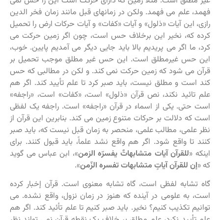
غیر مطلق است. مثلاً زمین که دارای حرکت است این را حس نمی
فهمد، علم می فهمد. ولکن در زمانهای قبل مانند زمان فخر الدین
رازی، این آیات «ذلول» و آیات «کفات» و آیات حرکات ارض را تحمیل
کرده که، نخیر این برخلاف حس است، چون اگر زمین حرکت می
کرد، ما اگر می پریدیم بالا باید جایی دیگر می آمدیم پایین. خوب،
این حس غیرمطلق است. این حس غیر مطلق موجب تحمیل بر
قرآن می شود که زمین حرکت نمی کند. و لکن در مطالبی که حس
کند است و مطلق نیست، باید صبر کرد تا علم تأیید کند. اگر هم
علم تائید نکند، نص قرآن «ذلول» است، «کفات» است، «راجفه»
است حتی. یکی از اسماء در قرآن «راجفه» است. راجفه یک لفظی
است که دلالت بر حرکات متنوع زمین می کند. بنابرین این قرآن از
نظر علمی، مطالب علمی، منحصر به زمان قبل نیست که، باید صبر
کنند تا واقع شود. اگر هم واقع نشد علماً، باید قبول کنند. برای
اینکه «
للقرآن آیات متشابهاتٌ یفسرّه الزمن
»، ابن عباس می گوید
که «
إن للقرآن آیاتٍ متشابهات تفسره الزّمن
».
گاه تشابه لفظی است، گاه تشابه معنوی است. قرآن إخبار کرده
است، به علومی در آینده که هنوز در زمان نزول، واقع نشده. می
توانیم تکذیب کنیم؟ نخیر. باید صبر کنیم تا علم تأئید کند. اگر هم
علم تأیید نکرد، علم مطلق بر خلاف یک نقطه قرآن نمی تواند نظر