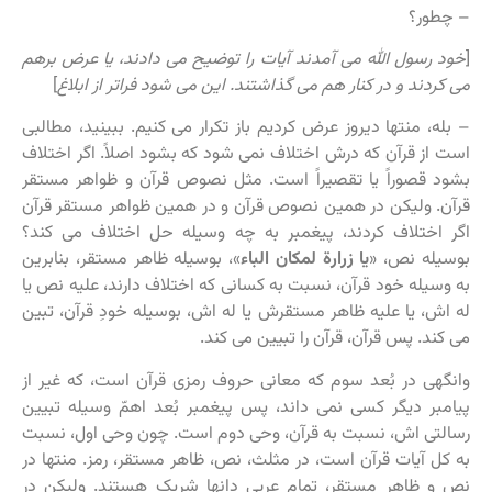
– چطور؟
[
خود رسول الله می آمدند آیات را توضیح می دادند، یا عرض برهم
می کردند و در کنار هم می گذاشتند. این می شود فراتر از ابلاغ
]
– بله، منتها دیروز عرض کردیم باز تکرار می کنیم. ببینید، مطالبی
است از قرآن که درش اختلاف نمی شود که بشود اصلاً. اگر اختلاف
بشود قصوراً یا تقصیراً است. مثل نصوص قرآن و ظواهر مستقر
قرآن. ولیکن در همین نصوص قرآن و در همین ظواهر مستقر قرآن
اگر اختلاف کردند، پیغمبر به چه وسیله حل اختلاف می کند؟
بوسیله نص، «
یا زرارة لمکان الباء
»، بوسیله ظاهر مستقر، بنابرین
به وسیله خود قرآن، نسبت به کسانی که اختلاف دارند، علیه نص یا
له اش، یا علیه ظاهر مستقرش یا له اش، بوسیله خودِ قرآن، تبین
می کند. پس قرآن، قرآن را تبیین می کند.
وانگهی در بُعد سوم که معانی حروف رمزی قرآن است، که غیر از
پیامبر دیگر کسی نمی داند، پس پیغمبر بُعد اهمّ وسیله تبیین
رسالتی اش، نسبت به قرآن، وحی دوم است. چون وحی اول، نسبت
به کل آیات قرآن است، در مثلث، نص، ظاهر مستقر، رمز. منتها در
نص و ظاهر مستقر، تمام عربی دانها شریک هستند. ولیکن در