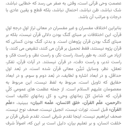
عصمتِ وحی قرآنی است، وقتی به صفر می رسد که خطایی نباشد،
شک نباشد، ظن نباشد، احتمال نباشد، بلکه قطع و یقین عادی با
درجات و مراتب آن باشد.
بنابراین اختلاف مفسران و غیر مفسران در معانی ترازِ اولِ درجهِ اولِ
قرآن، این اختلافات بر مبنای گنگ بودن دلالی قرآن نیست، بلکه بر
مبنای گنگ بودن قرآن پژوهان است. و بدتر، گنگ بودن کسانی که
قرآن پژوه نیستند، فقط تحمیل بر قرآن می کنند، تنقیص می کنند، یا
ازیاد می کنند. به طور راستا، راست نگر، و راست نظر، و راست فکر، و
راست تدبر، و راست دقت، در قرآن نیستند. در آیات قرآن، تفکر،
تعقل، نظر، وسایل تَبَیُّن معانی قرآن شده است، در بُعد اول
حداقل. و در ابعاد اشاره و لطایف، در بُعد دوم و سوم. و در ابعاد
حقایق که تاویل است، مربوط به لفظ نیست، این مربوط به
معصومان علیهم السلام است. از جمله عظمت های عمومیِ کلّیِ
قرآن، که شامل کلّ زمانهای وحی، و کل زمانهای تکلیف است
«
الرحمن، علّم القرآن، خلق الانسان، علّمه البیان
» ببینید، «
علّم
القرآن
» قبل است. تورات نیست، انجیل نیست، صحف نوح نیست،
صحف ابراهیم نیست، اینجا تقدم شرفی است. تقدم شرفیِ قرآن بر
خلقت انسان، و بر تعلیم بیان، دلیل است بر این که، اصولاً شرف