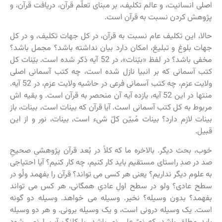
اصلی انسانیت، و عالم تکلیف، بر مبنای تعلّم قرآن، دریافت قرآن، و
پژوهش کردن نسبت به قرآن است.
حالا، این تکلیف عام نسبت به قرآن، در کل جهات تکلیف، و در کل
جهات بلوغ و تبلیغ، امکان دارد بیان نداشته باشد؟ مجمل باشد؟
مخفی باشد؟ در لفظ «بیّنات»، در 52 آیه ذکر شده است. بیّنات کل
کتب آسمانی که بر انبیا نازل شده است، چه کتب آسمانی اصلی
ولایت عزم، چه کتب آسمانی فرعی در حاشیه ولایت عزم، در 52 آیه.
منتها در این 52 آیه، یازده آیه آن منحصر به قرآن است. و بقیه اش
مربوط به کل کتب آسمانی است. آیا قرآن که بینات است، بینات، باز
بینات لازم دارد؟ بینات مُبیّن کلّ شیء است، بینات، نور و از این
قبیل.
خوب، بحث دیگر. بالاخره ما که کلاً در بُعد قرآن پژوهشیِ صحیحِ
صد در صدِ راستای مستقیم باید کار کنیم، چه کار کنیم؟ آیا احتیاجی
به علوم دیگر نداریم؟ یعنی هر کسی می تواند؟ قرآن را بفهمد ولُو در
سطح عادی؟ ولو در سطح اولِ عادیِ همگانی، هر کس می تواند
بفهمد؟ بدون وسیله؟ نخیر. وسیله می خواهد. وسیله دو گونه
است. یک وسیله درونی است، و یک وسیله برونی. و هر دو وسیله