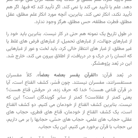
دهد. علم یا تأیید می کند یا نمی کند. اگر تأیید کند که فبها. اگر هم
تأیید نکند، انکار نمی کند. بنابرین، آنچه مورد انکار علم مطلق، عقل
مطلق، فطرت مطلقه، حس مطلق، هرگز وجود ندارد.
در طول تاریخ یک نمونه هم حتی در کار نیست. بنابرین باید خود را
از غبارهای جهالت، از غبارهای تحمیل، از غبارهای فرض های غلط یا
غیر مطلق، از غبار های انتظار خالی کرد، باید لخت و عور از غبارهایی
که انسان را در درک و در دریافت، از اطلاق بیرون می کند، خارج شد.
این در بُعد پژوهشگر.
در بُعد قرآن: «
القرآن یفسر بعضه بعضاً
». کلاً مفسران
مستفسرانند، مفسران نیستند. چون فَسْر، کشف القناع است، آیا
در قرآن قناعی هست؟ خدا که حرف زده، در حرفش قناع هست؟
یعنی کمتر از عقلاست؟ کمتر از سایر گویندگان است؟ این که
نیست. بنابرین کشف القناع از خودمان می کنیم. دو کشف القناع
است، یک کشف القناع از خودمان، قناع های فطری، حجاب های
عقلی، حجاب های علمی، حجاب های حسّی، حجابها را بر می داریم،
بی حجاب با قرآن برخورد می کنیم. این یک حجاب.