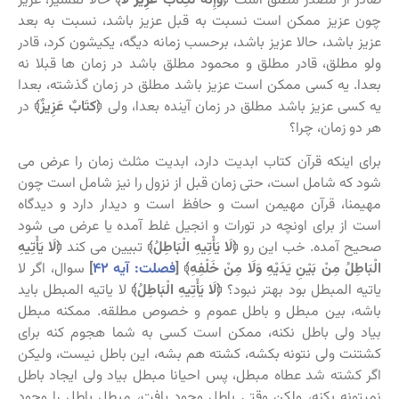
صادر از مصدر مطلق است
﴿وَإِنَّهُ لَكِتَابٌ
عَزِيزٌ
لا﴾
حالا تفسیر، عزیز
چون عزیز ممکن است نسبت به قبل عزیز باشد، نسبت به بعد
عزیز باشد، حالا عزیز باشد، برحسب زمانه دیگه، یکیشون کرد، قادر
ولو مطلق، قادر مطلق و محمود مطلق باشد در زمان ها قبلا نه
بعدا. یه کسی ممکن است عزیز باشد مطلق در زمان گذشته، بعدا
یه کسی عزیز باشد مطلق در زمان آینده بعدا، ولی
﴿کتَابٌ عَزِيزٌ﴾
در
هر دو زمان، چرا؟
برای اینکه قرآن کتاب ابدیت دارد، ابدیت مثلث زمان را عرض می
شود که شامل است، حتی زمان قبل از نزول را نیز شامل است چون
مهیمنا، قرآن مهیمن است و حافظ است و دیدار دارد و دیدگاه
است از برای اونچه در تورات و انجیل غلط آمده یا عرض می شود
صحیح آمده. خب این رو
﴿
لَا يَأْتِيهِ الْبَاطِلُ﴾
تبیین می کند
﴿
لَا يَأْتِيهِ
الْبَاطِلُ مِنْ بَيْنِ يَدَيْهِ وَلَا مِنْ خَلْفِهِ﴾ [
فصلت: آیه ۴۲
]
سوال، اگر لا
یاتیه المبطل بود بهتر نبود؟
﴿
لَا يَأْتِيهِ الْبَاطِلُ﴾
لا یاتیه المبطل باید
باشه، بین مبطل و باطل عموم و خصوص مطلقه. ممکنه مبطل
بیاد ولی باطل نکنه، ممکن است کسی به شما هجوم کنه برای
کشتنت ولی نتونه بکشه، کشته هم بشه، این باطل نیست، ولیکن
اگر کشته شد عطاه مبطل، پس احیانا مبطل بیاد ولی ایجاد باطل
نمیتونه بکنه، ولکن وقتی باطل وجود یافت، مبطل باطل را وجود