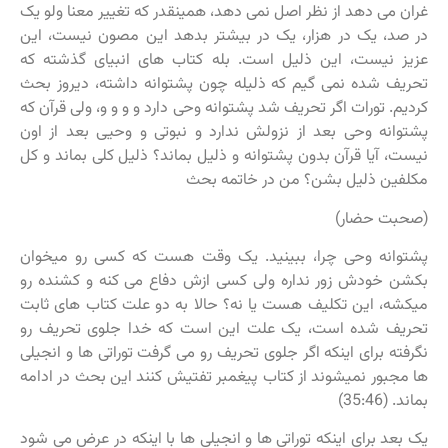
غران می دهد از نظر اصل نمی دهد، همینقدر که تغییر معنا ولو یک
در صد، یک در هزار، یک در بیشتر بدهد این مصون نیست، این
عزیز نیست، این ذلیل است. بله کتاب های انبیای گذشته که
تحریف شده نمی گیم که ذلیله چون پشتوانه داشته، دیروز بحث
کردیم. تورات اگر تحریف شد پشتوانه وحی دارد و و و و، ولی قرآن که
پشتوانه وحی بعد از نزولش ندارد و نبوتی و وحیی بعد از اون
نیست، آیا قرآن بدون پشتوانه و ذلیل بماند؟ ذلیل کلی بماند و کل
مکلفین ذلیل بشن؟ من در خاتمه بحث
(صحبت حضار)
پشتوانه وحی چرا، ببینید. یک وقت هست که کسی رو میخوان
بکشن خودش زور نداره ولی کسی ازش دفاع می کنه و کشنده رو
میکشه، این تکلیف هست یا نه؟ حالا به دو علت کتاب های ثابت
تحریف شده است، یک علت این است که خدا جلوی تحریف رو
نگرفته برای اینکه اگر جلوی تحریف رو می گرفت توراتی ها و انجیلی
ها مجبور نمیشوند از کتاب پیغمبر تفتیش کنند این بحث در ادامه
بماند. (35:46)
یک بعد برای اینکه توراتی ها و انجیلی ها با اینکه در عرض می شود