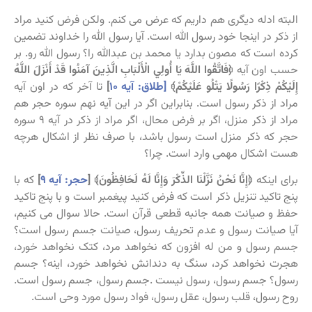
البته ادله دیگری هم داریم که عرض می کنم. ولکن فرض کنید مراد
از ذکر در اینجا خود رسول الله است. آیا رسول الله را خداوند تضمین
کرده است که مصون بدارد یا محمد بن عبدالله را؟ رسول الله رو. بر
حسب اون آیه
﴿فَاتَّقُوا اللَّهَ يَا أُولِي الْأَلْبَابِ الَّذِينَ آمَنُوا قَدْ أَنْزَلَ اللَّهُ
إِلَيْكُمْ ذِكْرًا رَسُولًا يَتْلُو عَلَيْكُمْ﴾
[طلاق: آیه ۱۰
]
تا آخر که در اون آیه
مراد از ذکر رسول است. بنابراین اگر در این آیه نهم سوره حجر هم
مراد از ذکر منزل، اگر بر فرض محال، اگر مراد از ذکر در آیه ۹ سوره
حجر که ذکر منزل است رسول باشد، با صرف نظر از اشکال هرچه
هست اشکال مهمی وارد است. چرا؟
برای اینکه
﴿إِنَّا نَحْنُ نَزَّلْنَا الذِّكْرَ وَإِنَّا لَهُ لَحَافِظُونَ﴾ [
حجر: آیه ۹
]
که با
پنج تاکید تنزیل ذکر است که فرض کنید پیغمبر است و با پنج تاکید
حفظ و صیانت همه جانبه قطعی قرآن است. حالا سوال می کنیم،
آیا صیانت رسول و عدم تحریف رسول، صیانت جسم رسول است؟
جسم رسول و من له افزون که نخواهد مرد، کتک نخواهد خورد،
هجرت نخواهد کرد، سنگ به دندانش نخواهد خورد، اینه؟ جسم
رسول؟ جسم رسول، رسول نیست .جسم رسول، جسم رسول است.
روح رسول، قلب رسول، عقل رسول، فواد رسول مورد وحی است.