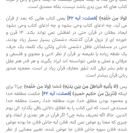
کتاب های که بین یدی باشد نیست، بلکه مصدق است.
﴿
وَلَا مِنْ خَلْفِهِ﴾ [
فصلت: آیه ۴۲
]
یعنی کتاب هایی که بعد از قرآن
می آید، چه ادعای کتاب وحی بشود و چه ادعای کتاب وحی نشود
ایجاد بطلان در قرآن حتی در لفظش نمی تواند بکند. ۱۴ قرن و
خورده ای از نزول قرآن گذشته، دشمنان بسیار بسیار زیاد بودند،
حتی در مسلمانان غافل دشمنی نادانی ولکن یک کلمه، یک حرف،
یک نقطه زیاده یا نقیصه بر قرآن از نظر ادبی و معنوی و فلسفی و
عرفانی و عملی و علمی نتوانسته اند ایراد بگیرند و هر قدر هم عقل
و علم بشر ترقی کند تبلور معارف قرآن زیاد تر است، معجزه صدور
ربانی قرآن بیشتر است.
پس
﴿
لَا يَأْتِيهِ الْبَاطِلُ مِنْ بَيْنِ يَدَيْهِ
﴾
قطعا
﴿
وَلَا مِنْ خَلْفِهِ﴾
چرا؟ برای
اینکه
﴿
تَنْزِيلٌ مِنْ حَكِيمٍ حَمِيدٍ﴾ [
فصلت: آیه ۴۲
]
حکمت مطلقه خدا
و محمود بودن مطلق خدا، عزت مطلقه خدا، رحمت مطلقه خدا
مستدعی است که این کتاب را به اطلاق دلالتی باقی بگذارد الی یوم
الدین. حالا اگه تحریف بشه چی؟ اگر قرآن در هر بعدی از ابعاد ولو
چیزی که معنا رو عوض نمی کنه، فلان آیه جاش فلان جا بوده عوض
شده، فلان سوره جاش فلان جا عوض شده، تغییر معنایی از نظر