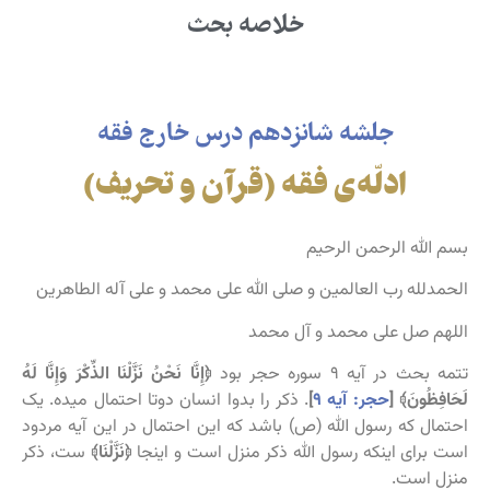
خلاصه بحث
جلشه شانزدهم درس خارج فقه
ادلّه‌ی فقه (قرآن و تحریف)
بسم الله الرحمن الرحیم
الحمدلله رب العالمین و صلی الله علی محمد و علی آله الطاهرین
اللهم صل علی محمد و آل محمد
تتمه بحث در آیه ۹ سوره حجر بود
﴿إِنَّا نَحْنُ نَزَّلْنَا الذِّكْرَ وَإِنَّا لَهُ
لَحَافِظُونَ﴾ [
حجر: آیه ۹
]
. ذکر را بدوا انسان دوتا احتمال میده. یک
احتمال که رسول الله (ص) باشد که این احتمال در این آیه مردود
است برای اینکه رسول الله ذکر منزل است و اینجا
﴿نَزَّلْنَا﴾
ست، ذکر
منزل است.