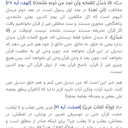
میگه
﴿لَا مُبَدِّلَ لِكَلِمَاتِهِ وَلَنْ تَجِدَ مِنْ دُونِهِ مُلْتَحَدًا﴾ [
کهف: آیه ۲۷
]
مخاطب
﴿لَنْ تَجِدَ﴾
در بعد اول رسول است، در بعد دوم مرسل
الیهم است که کل مکلفین الی یوم الدین. یعنی ملتحدی،
پناهگاهی، محوری مستند و سند مطلقی غیر از قرآن نخواهیم یافت
اگر قرآن تحریفه مستند نیست، ملتحد نیست. اونوقت در
﴿لَا
مُبَدِّلَ﴾
، لا مبدل خلقیا فقط نیستش که، هیچ کلمات قران مبدل
ندارد یعنی نه خلق، نه خالق. حتی خالق از خود هم خبر می دهد که
تبدیلی در این قرآن نخواهد شد چون وحی ای به عظمت قرآن
نخواهد آمد، چون بعد از وحی قرآن وحی ای نخواهد آمد، پس هیچ
چیزی غیر از قرآن، ناسخ قرآن بعد از نزول قرآن الی یوم الدین
نیست.
هم خبر این است که من تبدیل نمی کنم و هم خلق تبدیل نمی
کنند. تایید آیات، ولکن آیات تایید لازم ندارد که (القرآن ینطق بعضه
علی بعض و یصدقه بعضه بعضا)
حالا
﴿وَإِنَّهُ لَكِتَابٌ عَزِيزٌ﴾ [
فصلت: آیه ۴۱
]
عزیز یعنی یَغلب و لا یُغلب،
حجت قرآن حتی در موسیقی تعبیر، در وزنش، در لفظش، در
معناش، یغلب و لا یغلب چرا؟ برای اینکه صادر از مطلق است و