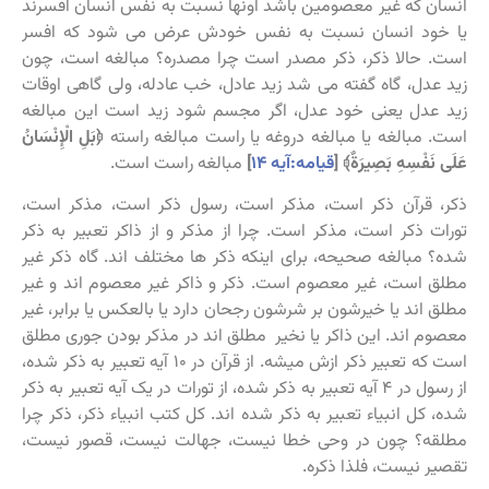
انسان که غیر معصومین باشد اونها نسبت به نفس انسان افسرند
یا خود انسان نسبت به نفس خودش عرض می شود که افسر
است. حالا ذکر، ذکر مصدر است چرا مصدره؟ مبالغه است، چون
زید عدل، گاه گفته می شد زید عادل، خب عادله، ولی گاهی اوقات
زید عدل یعنی خود عدل، اگر مجسم شود زید است این مبالغه
است. مبالغه یا مبالغه دروغه یا راست مبالغه راسته
﴿بَلِ الْإِنْسَانُ
عَلَى نَفْسِهِ بَصِيرَةٌ﴾ [
قیامه:آیه ۱۴
]
مبالغه راست است.
ذکر، قرآن ذکر است، مذکر است، رسول ذکر است، مذکر است،
تورات ذکر است، مذکر است. چرا از مذکر و از ذاکر تعبیر به ذکر
شده؟ مبالغه صحیحه، برای اینکه ذکر ها مختلف اند. گاه ذکر غیر
مطلق است، غیر معصوم است. ذکر و ذاکر غیر معصوم اند و غیر
مطلق اند یا خیرشون بر شرشون رجحان دارد یا بالعکس یا برابر، غیر
معصوم اند. این ذاکر یا نخیر مطلق اند در مذکر بودن جوری مطلق
است که تعبیر ذکر ازش میشه. از قرآن در ۱۰ آیه تعبیر به ذکر شده،
از رسول در ۴ آیه تعبیر به ذکر شده، از تورات در یک آیه تعبیر به ذکر
شده، کل انبیاء تعبیر به ذکر شده اند. کل کتب انبیاء ذکر، ذکر چرا
مطلقه؟ چون در وحی خطا نیست، جهالت نیست، قصور نیست،
تقصیر نیست، فلذا ذکره.