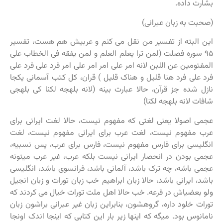
بشارت داده.
(صحبت به زبان عبرانی)
این البته از تفسیر من نقل می کنم و عربیش هم هست، تفسیر
۹۵ سوره فصلت (لمن ترا یعلم العلم و لمن یفقه فی الخطاب علی
المفتومین عن اللبن لانه امر علی امر امر علی امر فرد علی فرد علی
فرد علی فرد هنا قلیل و هناک قلیل ) قران، کل کتب آسمانی یکجا
نازل شده جز قرآن، حالا عبارت بینه (لانه بلهجه لکنا کی بلهجی
شافات لانه بلهجه لکنا)
عجمی اصولا یعنی لغتی که مفهوم نیست، حالا لغت ایرانی برای
عرب مفهوم نیست، لغت عرب برای ایرانی مفهوم نیست، لغت
انگلیسی برای فارس مفهوم نیست، فارس برای عرب، پس نسبیه،
عجمی بودن در انحصار ایرانی نیست بلکه عرب، غیر عرب میتونه
عجمی باشه، چه ترک باشد، آلمانی باشد، فرانسوی باشد، انگلیسی
باشد، ایرانی باشد، حالا زبان ابراهیم خب زبان تورات و زبان انجیل
ولو بعضیاش در فرعه. خب حالا اهل ملت تورات خیال می کردند که
تورات خلود داره، گروهشون، بنابراین زبان غیر عبرانی براشون زبان
نامانوس بود. میگه که اینها زیر بار این کتابی که اینجا اندک اونجا