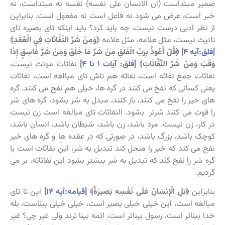
ضمیر مبتداست (ان الانسان علی نفسه) نفسه نه مبتداست، نه
خبر است، عرض می شود نه فاعل است نه مفعول است. بنابراین
از نظر ادبی درست نیست، چه باید کرد؟ باید اینکه تای بصیره تای
تانیث نیست، مثل علامه، مثل علامه
﴿وَمِنْ شَرِّ النَّفَّاثَاتِ فِي الْعُقَدِ﴾
[
فلق:آیه ۴
] ﴿قُلْ أَعُوذُ بِرَبِّ الْفَلَقِ مِنْ شَرِّ مَا خَلَقَ وَمِنْ شَرِّ غَاسِقٍ إِذَا
وَقَبَ وَمِنْ شَرِّ النَّفَّاثَاتِ﴾ [
فلق: آیات ۱ تا ۴
]
نفاثات مونث نیست،
نفاثات جمع نفاثه است، نفاثه هم تاش تای مبالغه است، نفاثات
یعنی کسانی که نفخ می کنند در گره ها، خیلی هم نفخ می کنند. گره
های خیر را نفخ می کنند، باز کنند، مبدل به شر بشود، گره های شر
را فوت می کنند شرتر بشود. النفاثات تای مبالغه است زن نیست
در کار، زن نیست. مرد باشد، زن باشد، شیطان باشد، انسان باشد،
کوچک باشد، بزرگ باشد، در صورتی که در عقده ها و گره های خیر
نفخ می کند که خیر را منحل کند تبدیل به شر، این نفاثات است یا
گره شر را نفخ کند که تبدیل به شر بیشتر بشود این نفاثاته، بر می
گردیم.
بنابراین
﴿بَلِ الْإِنْسَانُ عَلَى نَفْسِهِ بَصِيرَةٌ﴾ [
قیامه:آیه ۱۴
]
این تا تای
مبالغه است، این خیلی خیلی بصیر است، خیلی خیلی بیناست، بله
خدا بیناتر است، رسول بیناتر است، ائمه بینا ترند ولی غیر چی؟ غیر