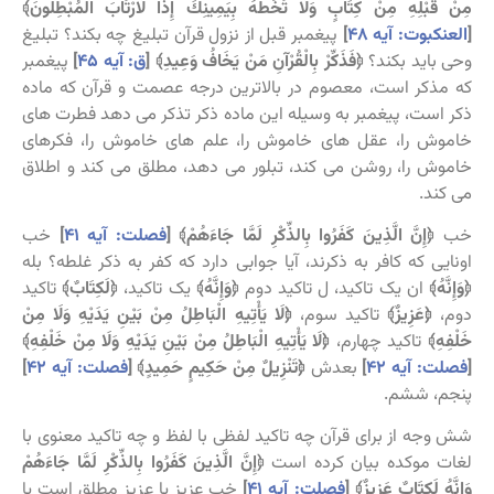
مِنْ قَبْلِهِ مِنْ كِتَابٍ وَلَا تَخُطُّهُ بِيَمِينِكَ إِذًا لَارْتَابَ الْمُبْطِلُونَ﴾
[
العنکبوت: آیه ۴۸
]
پیغمبر قبل از نزول قرآن تبلیغ چه بکند؟ تبلیغ
وحی باید بکند؟
﴿فَذَكِّرْ بِالْقُرْآنِ مَنْ يَخَافُ وَعِيدِ﴾ [
ق: آیه ۴۵
]
پیغمبر
که مذکر است، معصوم در بالاترین درجه عصمت و قرآن که ماده
ذکر است، پیغمبر به وسیله این ماده ذکر تذکر می دهد فطرت های
خاموش را، عقل های خاموش را، علم های خاموش را، فکرهای
خاموش را، روشن می کند، تبلور می دهد، مطلق می کند و اطلاق
می کند.
خب
﴿إِنَّ الَّذِينَ كَفَرُوا بِالذِّكْرِ لَمَّا جَاءَهُمْ﴾ [
فصلت: آیه ۴۱
]
خب
اونایی که کافر به ذکرند، آیا جوابی دارد که کفر به ذکر غلطه؟ بله
﴿وَإِنَّهُ﴾
ان یک تاکید، ل تاکید دوم
﴿وَإِنَّهُ﴾
یک تاکید،
﴿لَكِتَابٌ﴾
تاکید
دوم،
﴿
عَزِيزٌ﴾
تاکید سوم،
﴿
لَا يَأْتِيهِ الْبَاطِلُ مِنْ بَيْنِ يَدَيْهِ وَلَا مِنْ
خَلْفِهِ﴾
تاکید چهارم،
﴿
لَا يَأْتِيهِ الْبَاطِلُ مِنْ بَيْنِ يَدَيْهِ وَلَا مِنْ خَلْفِهِ﴾
[
فصلت: آیه ۴۲
]
بعدش
﴿
تَنْزِيلٌ مِنْ حَكِيمٍ حَمِيدٍ﴾ [
فصلت: آیه ۴۲
]
پنجم، ششم.
شش وجه از برای قرآن چه تاکید لفظی با لفظ و چه تاکید معنوی با
لغات موکده بیان کرده است
﴿إِنَّ الَّذِينَ كَفَرُوا بِالذِّكْرِ لَمَّا جَاءَهُمْ
وَإِنَّهُ لَكِتَابٌ عَزِيزٌ﴾ [
فصلت: آیه ۴۱
]
خب عزیز یا عزیز مطلق است یا