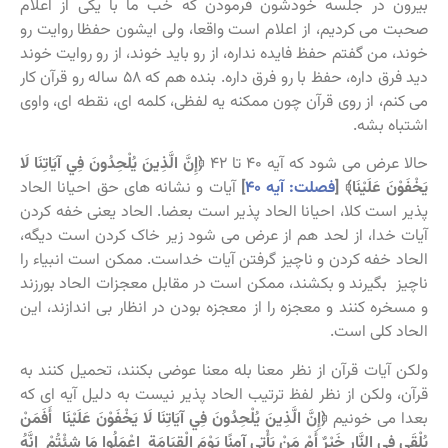
بیرون در جلسه خودشون فرمودن که خب ما با یکی از اعلام
صحبت می کردیم، از اعلام است واقعا، ولی ایشون حفظا روایت رو
خوند، من گفتم حفظ فایده نداره، از رو باید خوند، از رو روایت خوند
دید فرق داره، حفظ با رو فرق داره. بنده هم که ۵۸ ساله رو قرآن کار
می کنم، از روی قرآن چون ممکنه یه لفظی، کلمه ای، نقطه ای، واوی
اشتباه بشه.
حالا عرض می شود که آیه ۴۰ تا ۴۲
﴿إِنَّ الَّذِينَ يُلْحِدُونَ فِي آيَاتِنَا لَا
يَخْفَوْنَ عَلَيْنَا﴾ [
فصلت: آیه ۴۰
]
آیات و نشانه های حق احیانا الحاد
پذیر است کلا، احیانا الحاد پذیر است بعضا. الحاد یعنی خفه کردن
آیات خدا، از لحد هم از عرض می شود زیر خاک کردن است دیگه،
الحاد خفه کردن و ناچیز گرفتن آیات خداست. ممکن است انبیاء را
ناچیز بگیرند و بکشند، ممکن است در مقابل معجزات الحاد بورزند
و مسخره کنند و معجزه را از معجزه بودن در انظار بی اندازند، این
الحاد کلی است.
ولکن آیات قرآن از نظر معنا بله معنا عوضی بکنند، تحمیل کنند به
قرآن، ولکن از نظر لفظ ترتیب الحاد پذیر نیست به دلیل آیه ای که
بعدا می خونیم
﴿إِنَّ الَّذِينَ يُلْحِدُونَ فِي آيَاتِنَا لَا يَخْفَوْنَ عَلَيْنَا أَفَمَنْ
يُلْقَى فِي النَّارِ خَيْرٌ أَمْ مَنْ يَأْتِي آمِنًا يَوْمَ الْقِيَامَةِ اعْمَلُوا مَا شِئْتُمْ إِنَّهُ