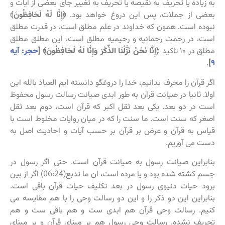
به زیاده یا تحریف به نقیصه یا تحریف به تغییر جای بعضی از آیات و
بعضی از جملات، پس این دروغ خواهد بود.
﴿إِنَّا لَهُ لَحَافِظُونَ﴾
نبوده است. همون که خداوند در علم مطلق است، در قدرت مطلق
است، در رحمت رحمانیه و رحیمیه مطلق است، این مطلق مطلق
مطلق در ۱۰ تاکید
﴿إِنَّا نَحْنُ نَزَّلْنَا الذِّكْرَ وَإِنَّا لَهُ لَحَافِظُونَ﴾ [
حجر: آیه
.
]
۹
اگر قرآن را محرف بدانیم، خدا را دروغگو دانسته ایم العیاذ بالله این
اولا. ثانیا در صیانت قرآن به طور ابدی صیانت رسالت رسول محفوظ
است در دو بعد. یکی بعد ثقل اکبر که قرآن است، دوم بعد ثقل
اصغر که سنت است. ما سنت را که در میان روایات مخلوط است با
قیاس به قرآن و عرض بر قرآن بر حسب آیات و احادیث اصل به
دست می آوریم.
بنابراین صیانت رسول به صیانت قرآن است. حتی اگر رسول در
جسم کشته شده بود و یا مرده است، ان ما تدبع(06:24) اگر از بین
برود حیات دنیوی رسول در بعد تکلیف حیات قرآن باقی است.
بنابراین این دو ذکر را و این دو رسالت وحی را با هم مقایسه می
کنیم. رسالت وحی قرآن هم ابدی ست و هم باقی ست و هم
تحریف نشده. رسالت وحی رسول هم بر مبنای قرآن و بر مبنای