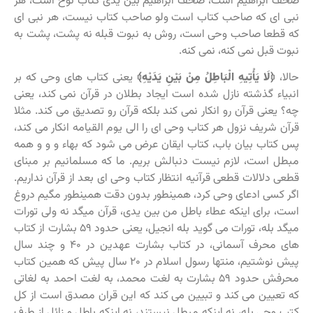
صحف ابراهیم است، صحف ابراهیم بین یدی کتاب نوح است، هر
نبی ای که صاحب کتاب است ولو صاحب کتاب نیست، هر نبی ای
که قطعا صاحب وحی است، روش به نبوت قبله نه پشت، پشت به
نبوت قبل نمی کنه، نمی کنه.
حالا،
﴿
لَا يَأْتِيهِ الْبَاطِلُ مِنْ بَيْنِ يَدَيْهِ
﴾
یعنی کتاب های وحی که بر
انبیاء گذشته نازل شده است ایجاد بطلان در قرآن نمی کند، یعنی
چه؟ یعنی قرآن رو انکار نمی کند بلکه قرآن رو تصدیق می کند. مثلا
قرآن شریف نزول هر کتاب وحی ای را الی یوم القیامه انکار می کند،
پس کتاب بیان باب، کتاب ایقان عرض می شود که بهاء و و و همه
مبطل است، لازم نیست دنبالش بریم. ما که مسلمانیم بر مبنای
قطعی دلالات قطعی قرآنیه انتظار کتاب وحی ای بعد از قرآن نداریم.
اگر کسی ادعای وحی کرد، همینطور بدون دقت همینطور مگیم دروغ
است، برای اینکه عطاء باطل من بین یدی، قرآن میگد نه ولی تورات
میگد بله، تورات می گوید بله انجیل، یعنی حدود ۵۹ بشارت از کتاب
های محرف آسمانی، در کتاب بشارت عهدین در ۴۰ و چند سال
پیش نوشتیم، منتها رسول اسلام در ۲۰ سال پیش که همین کتاب
محرفش حدود ۵۹ بشارت به لغت محمد، به لغت احمد به لغاتی
که تعیین می کند و تبیین می کند که این قران مصدق است از کل
کتب وحی بله، نه اینکه مبطل نیستند، نه اینکه باطل و زائل از طرف