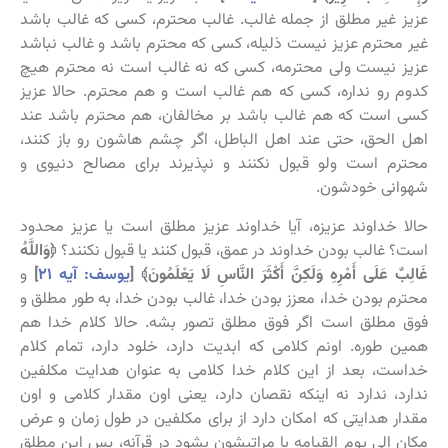
عزیز غیر مطلق از جمله غالب. غالب محترم، کسی که غالب باشد
غیر محترم عزیز نیست ذلیله، کسی که محترم باشد و غالب نباشد
عزیز نیست ولی محترمه، کسی که نه غالب است نه محترم هیچ
کدوم رو نداره، کسی که هم غالب است و هم محترم. حالا عزیز
کسی است که هم غالب باشد بر مخالفان، هم محترم باشد عند
اهل الحق، حتی عند اهل الباطل، اگر چشم هاشون رو باز کنند،
محترم است ولو قبول نکنند و نپذیرند برای مصالح دنیوی و
شهوانی خودشون.
حالا خداوند عزیزه، آیا خداوند عزیز مطلق است یا عزیز محدود
است؟ غالب بودن خداوند در عمق، قبول کنند یا قبول نکنند؟
﴿وَاللَّهُ
غَالِبٌ عَلَى أَمْرِهِ وَلَكِنَّ أَكْثَرَ النَّاسِ
لَا يَعْلَمُونَ﴾ [
یوسف: آیه ۲۱
]
و
محترم بودن خدا، معزز بودن خدا، غالب بودن خدا، به طور مطلق و
فوق مطلق است اگر فوق مطلق تصور بشه. حالا کلام خدا هم
همین طوره. اونم کلامی که ابدیت دارد، خلود دارد، تمام کلام
خداست، بعد از این کلام خدا کلامی به عنوان هدایت مکلفین
ندارد، ندارد نه اینکه نقصان دارد، یعنی اون مقدار کلامی و اون
مقدار هدایتی که امکان دارد از برای مکلفین در طول زمان و عرض
مکان الی یوم القیامه با مراتبشون بشود در قرآنه، پس این مطلق