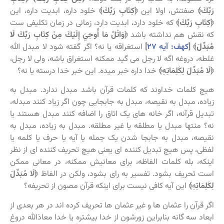
رَبِّكَ﴾
صفتش، اولا این
﴿كِتَابِ رَبِّكَ﴾
خلود داره، ابدیت داره، این
﴿كِتَابِ رَبِّكَ﴾
که خلود دارد، ابدیت دارد، زمانی در زمان تکلیفی ست
که نقش هم نداشته باشد
﴿وَاتْلُ مَا أُوحِيَ إِلَيْكَ مِنْ كِتَابِ رَبِّكَ
لَا
مُبَدِّلَ
﴾
[
کهف: آیه ۲۷
]
استغراقه یا نه؟ اگر گفته شود لا مبدل الله
غلطه، دروغه اگه لا رجل می گید ممکنه استغراق باشه، ولی لا رجل،
﴿لَا مُبَدِّلَ لِكَلِمَاتِهِ﴾
خدا داره خبر میده. این خبر خدا درسته یا نه؟
هیچ کلمات خداوند که کلمات قرآن باشد مبدل ندارد. مبدل به
زیاده، مبدل به نقیصه، مبدل به جابجایی چون اگر زیاد کنند مبدله،
تبدیل قرآنه، اگر خانه های یک اتاق را اضافه کنند مبدل هستند یا
نه؟ منتها مبدل یا مطلقه یا غیر مطلقه. مبدل به زیاده، مبدل به
نقیصه، مبدل به جابجا شدن یک جمله یا آیه یا حرف یا کلمه یا
لفظی، پس هیچ تبدیل کننده ای یعنی هیچ تحریف کننده ای از نظر
اینکه، بله کلمات الفاظه، برای معانیش ممکنه، در معانی ممکن
است تحریف بشود. تفسیر به رای بشود، ولکن در الفاظ
﴿لَا مُبَدِّلَ
لِكَلِمَاتِ
هِ
﴾
این آیه کافی نیست برای اینکه قرآن مصون از تحریفه؟
اگر قرآن را عثمان ها و غیر عثمان ها تحریف کرده اند در هر بعدی از
ابعاد سه گانه بنابراین زورشون از خدا بیشتره یا خدا معاذالله دروغ