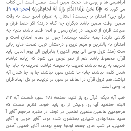
ابراهیمی ها و رومی ها حجت مبین است، معین است این کتاب
می گوید که
﴿إِنَّا نَحْنُ نَزَّلْنَا الذِّكْرَ وَإِنَّا لَهُ لَحَافِظُونَ﴾ [
حجر: آیه ۹
]
.
برای چی؟ امتنان بر چیست؟ امتنان به عنوان ابدی ست نه وقت
معین، وقت معین باشد دیگران چه گناه دارند؟ اگر حفظ قرآن و
صیانت قرآن از تحریف در زمان رسول و ائمه فقط باشد، بقیه چه
گناهی دارند؟ بقیه مکلف نیستند؟ چون در مقام امتنان است و
امتنان به بالاترین و مهم ترین و درخشان ترین نعمت های ربانی
ست (منذ نزول وحی الی یوم الدین ) بنابراین الی یوم الدین باید
قرآن محفوظ باشد هم از نظر عرض می شود که زیاده نباشه،
تحریف به زیاده نباشد، تحریف به نقیصه نباشد، تحریف به جابه جا
شدن کلمه نباشد، جابه جا شدن سوره نباشد، جا به جا شدن آیه
نباشد، هم نزول قرآن در الفاظ، در سور، در ترتیب، در کل ابعاد قرآن
به وحی است.
خب آیه دیگه، قرآن رو باز کنید، صفحه ۴۸۱ سوره فصلت آیه ۴۲،
البته حفظید آیه رو، ولیکن از رو باید خوند. نظرم هست که
مرحومینِ عالمینِ علمینِ اعلمینِ در نجف در مقبره مرحوم آقای آ
سید عبدالهادی شیرازی بحثشون شده بود، آقای خویی و آقای
خمینی، در شب های جمعه اونجا جمع بودند، آقای خمینی آمدن