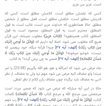
است. عزیز من عزیز.
کسی که علمش مطلق است، کلامش مطلق است، کسی که
قدرتش مطلق است، خلقش مطلق است، فعل مطلق از شخص
مطلق. حالا همانطوری که خداوند عزیز است، غالب است به قول
المطلق، محترم است به قول المطلق، محمود است به قول
المطلق، کتاب همینطوره؟
﴿
كِتَابٌ عَزِيزٌ﴾
مغلوب نمیشه، این قرآن
هیچ گاه مغلوب نمی شود. اصلا آیه داریم که
﴿وَاتْلُ مَا أُوحِيَ إِلَيْكَ
مِنْ كِتَابِ رَبِّكَ﴾
[
کهف: آیه ۲۷
]
چیه؟ قرآنه دیگه، خود پیغمبر که
نیست، خوشو میخونه؟
﴿وَاتْلُ مَا أُوحِيَ إِلَيْكَ مِنْ كِتَابِ رَبِّكَ لَا
مُبَدِّلَ لِكَلِمَاتِهِ﴾
[
کهف: آیه ۲۷
]
ضمیر به چی برمی گرده؟ به کتاب.
جاء عرض می شود که امرالله و هو، هو الله بگیریم (23:38) یا امر
مبتدا ولو مضاف الیه عرض می شود مهم تره ولی به مضاف، از نظر
ادبی به مضاف باید برگرده چون مضاف رکن کلام از نظر لفظی.
حالا در این آیه مبارکه که عرض می شود که ضمیر مردد است
مرجعش بین مرجع الله و مرجع کتاب
﴿لَا مُبَدِّلَ لِكَلِمَاتِ
هِ
﴾
کلمات
کتاب،
﴿وَاتْلُ مَا أُوحِيَ إِلَيْكَ مِنْ كِتَابِ رَبِّكَ﴾
[
کهف: آیه ۲۷
]
رب مهم
تره معلومه، به کتاب رب در بعد دومه،
﴿مِنْ كِتَابِ رَبِّكَ﴾
﴿كِتَابِ