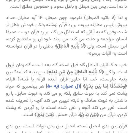
داده است، پس بین مبطل و باطل عموم و خصوص مطلق است.
و لذا (لا یاتیه المبطل) نفرمود چون مبطل، ۱۴ آیه مطران حداد
بیروتی رئیس مطارنه بیروت بر رد قرآن نوشته ولکن خودش باطل تز
شده، وقتی که به آیاتی که استدلال می کند بر رد قرآن درست عمیقا
انسان مراجعه و دقت می کند، می بیند خودش رو مفتضح کرده،
این مبطل است، ولی
﴿
لَا يَأْتِيهِ الْبَاطِلُ﴾
باطلی را در قرآن نتوانسته
است به اثبات برسونه.
خب حالا، اتیان الباطل گاه قبل است، گاه بعد است، گاه زمان نزول
است. ولکن
﴿
لَا يَأْتِيهِ الْبَاطِلُ مِنْ بَيْنِ يَدَيْهِ
﴾
بین یدیه کدامه؟ بین
یدیه جلوست، خب آیا جلوی قرآن آینده قرآنه یا قبله،؟ قبله،
﴿
وَمُصَدِّقًا لِمَا بَيْنَ يَدَيَّ
﴾ [
آل عمران: آیه ۵۰
]
هر پیغمبری که میاد
پشت نمی کند به نبوت سابق بلکه رو می کند به نبوت سابق، با رو
داشتن به نبوت صادقه و ثابته تبیین می کند آنچه را تحریف شده
است، نفی می کند آنچه را نفی شده است، با رو آوردن نه پشت
کردن، قرآن من
﴿
بَيْنَ يَدَيَّ
﴾
، قرآن همش
﴿
بَيْنَ يَدَيَّ
﴾
است.
قرآن بین یدی انجیل است، انجیل بین یدی تورات است، بین یدی