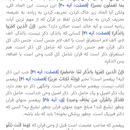
بِمَا تَعْمَلُونَ بَصِيرٌ﴾ [
فصلت: آیه ۴۰
]
این درست. این الحاد کلی،
ولکن آیا الحاد زیر خاک کردن، تحریف کردن به زیاده، به نقیصه،
تحریف کردن به جابجا کردن لفظ در قرآن که از مهم ترین آیات
ربانیه است و آیه خالد است امکان دارد؟ نخیر.
﴿إِنَّ الَّذِينَ كَفَرُوا
بِالذِّكْرِ﴾ [
فصلت: آیه ۴۱
]
کسانی که بالذکر، ذکرٍ نیست، بالذکر، الف
لام، الف لام استغراق است یا الف لام جنس است. جنس ذکر، کل
ذکر، قرآن هم جنس ذکر است که شامل کل ذکر است، هم
استغراق ذکر است که قران شامل کل کتب وحی است با اضافه،
پس الذکرِه.
﴿إِنَّ الَّذِينَ كَفَرُوا بِالذِّكْرِ لَمَّا جَاءَهُمْ﴾ [
فصلت: آیه ۴۱
]
خب این ذکر
کیه؟ پیغمبر است؟ نخیر
﴿وَإِنَّهُ لَكِتَابٌ عَزِيزٌ﴾ [
فصلت: آیه ۴۱
]
پیغمبر
کتاب نیست، پیغمبر صاحب کتاب است. وانگهی ذکر دو بعد دارد،
یک ذکر اصیل و یک حامل ذکر. ذکر اصیل وحی خداست، حامل ذکر
﴿فَذَكِّرْ بِالْقُرْآنِ مَنْ يَخَافُ وَعِيدِ﴾ [
ق: آیه ۴۵
]
پیغمبر منهای قران
چطور تبلیغ کند؟ مبلغ حوزه منهای قرآن چطور تبلیغ بره؟ کسی که
دکتر فیزیک است، چطور پزشکی بخونه؟ باید که بلد باشه.
پیغمبر که صاحب عصمت است قبل از وحی قرآن که
﴿وَمَا كُنْتَ تَتْلُو