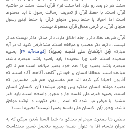
سنت هر دو بعد رو دارد، اما سنت فرع قرآن است، سنت در حاشیه
قرآن است. با حفظ قرآن از تحریف، رسالت رسول تا ابد محفوظ
است اما احیانا با حفظ رسول منهای قرآن، با حفظ ابدی رسول
منهای قرآن، بر فرض محال قرآن محفوظ نیست.
قرآن شریف لفظ ذکر را چند اطلاق دارد، ذکر مذکر، ذاکر نیست مذکر
نیست. ذکره، ذکر مصدره و مبالغه است. مثلا فرض کنید که در آیه
مبارکه
﴿بَلِ الْإِنْسَانُ عَلَى نَفْسِهِ بَصِيرَةٌ﴾ [
قیامه:آیه ۱۴
]
بصیره
سعیده است. خب چرا سعیده؟ باید باصره باشد مبصره باشد،
مبصره باشد بصیره چرا؟ هم خود بصیر مبالغه است هم تا تای
مبالغه است. محققا انسان بر خودش آگاهه، آگاهه، آگاه است. که
آقایون احیانا گیر کرده اند هم مفسرین، هم غیر مفسرین که
بصیره مونثه، انسان مذکره پس چطور میشه؟ (ان الانسان) انسان
اسمه، بصیره خبره، علی نفسه جار و مجرور واسطه است. باید خبر
مشتق با عرض می شود که اسم از نظر ذکورت و انوثت موافق
باشد. چطور (ان الانسان علی نفسه بصیر) نیست؟ بصیره است؟
بعضی ها معذرت میخوام مبتلای به شط السنا شدن میگن که به
عنوان نفسه، آقا به عنوان نفسه بصیره متحمل ضمیر مبتداست