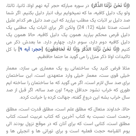
﴿إِنَّا نَحْنُ نَزَّلْنَا الذِّكْرَ﴾
در سوره مبارکه حجر آیه نهم اولا، ثانیا، ثالثا،
ولو یک دلیل کافیه، ما که نمیخوایم برف انبار دلیل بکنیم. اگر شما
صد دلیل بر اثبات یک مطلب بیارید که این صد دلیل هر کدام علیل
است، صدتا علیله (12: 24) ولکن اگر برای اثبات یک مطلبی یک
دلیل قرص محکم بیارید همون یک دلیل کافیه. حالا همون یک
دلیل کافیه دوم دارد، سوم دارد، چهارم دارد. ما بعدش ذکر می
کنیم
﴿إِنَّا نَحْنُ نَزَّلْنَا الذِّكْرَ وَإِنَّا لَهُ لَحَافِظُونَ﴾ [
حجر: آیه ۹
]
با کل
تاکیدات اولا ذکر منزل را می گوید ما حتما حافظیم.
مثلا فرض کنید یک ساختمانی رو یک معماری می سازد، معمار
خیلی قوی ست، معمار خیلی وارد متعهدی است، این ساختمان
برای صد سال لازم است، اگر می گوید که ما ساختمان را ساخته ایم
طوری که خراب نشود حداقل چیه؟ اون صد ساله، اگر قبل از صد
سال خراب بشه این دروغ گفته، جهالت کرده یا خیانت کرده.
حالا، خداوند متعال که مطلق علم است، مطلق قدرت است، مطلق
رحمت است نسبت به کتاب آخرین که کتاب عربیت است، کتاب
مطلق است، کتابی است که برای آنان که در موقع نزول بودند الی
یوم القیامه حجت فعلیه است و برای توراتی ها و انجیلی ها و