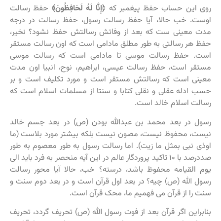
روی این حساب حفظ پیغمبر که
﴿إِنَّا لَهُ لَحَافِظُونَ﴾
حفظ رسالت
اوست. خب حالا، آیا حفظ رسالت رسول، حفظ رسالت در درجه
مدت معینی ست که بعد از وفاتش رسالتش حفظ نشود؟ نخیر،
حفظ هر رسالتی به طور مطلق مادامی است که اون رسالت مستقر
است. حفظ رسالت موسی تا مادامی است که رسالت موسی
مستقر است، حفظ رسالت عیسی، ابراهیم، نوح، انبیا اون مدت
معینی است که رسالتش مستقر است و مورد تکلیف است و بر
حسب ادله عقلی و نقلی کتابا و سنتا از مسلمات اسلام است که
رسالت اسلام خالد است.
رسول در بعد محمد بن عبدالله بودن (ص) در بعد جسم خالد
نیست، محفوظ نیست، مصون نیست بلکه بیشتر مورد بلاست (ما
اوذی نبی بمثل ما زیت). اما رسالت رسول به طور معصوم به طور
صددرصد با ۱۰ تاکید پروردگار عالم در این آیه منحصر به فرد باید الی
یوم القیامه محفوظ باشد، درسته؟ خب، حالا آیا محور رسالت
رسول الله (ص) چیه؟ در بعد اول قرآن است و در بعد دوم سنت و
سنت را از قرآن می فهمیم ما، محک قرآن است.
بنابراین اگر قرآن بعد از فوت رسول الله (ص) تحریف گردد، تحریف