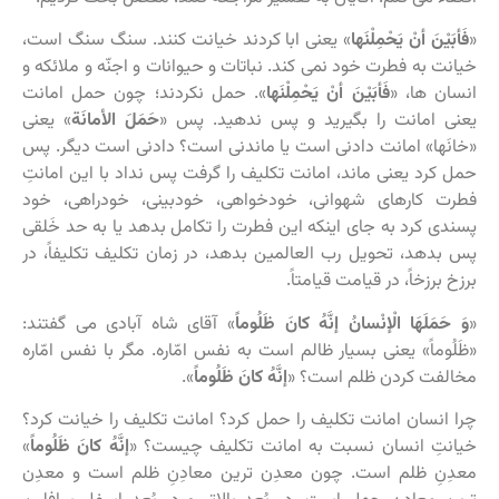
«
فَأبَیْنَ أنْ یَحْمِلْنَها
» یعنی ابا کردند خیانت کنند. سنگ سنگ است،
خیانت به فطرت خود نمی کند. نباتات و حیوانات و اجنّه و ملائکه و
انسان ها، «
فَأبَیْنَ أنْ یَحْمِلْنَها
». حمل نکردند؛ چون حمل امانت
یعنی امانت را بگیرید و پس ندهید. پس «
حَمَلَ الأمانَة
» یعنی
«خانَها» امانت دادنی است یا ماندنی است؟ دادنی است دیگر. پس
حمل کرد یعنی ماند، امانت تکلیف را گرفت پس نداد با این امانتِ
فطرت کارهای شهوانی، خودخواهی، خودبینی، خودراهی، خود
پسندی کرد به جای اینکه این فطرت را تکامل بدهد یا به حد خَلقی
پس بدهد، تحویل رب العالمین بدهد، در زمان تکلیف تکلیفاً، در
برزخ برزخاً، در قیامت قیامتاً.
«
وَ حَمَلَهَا الْإنْسانُ إنَّهُ كانَ ظَلُوماً
» آقای شاه آبادی می گفتند:
«ظَلُوماً» یعنی بسیار ظالم است به نفس امّاره. مگر با نفس امّاره
مخالفت کردن ظلم است؟ «
إنَّهُ كانَ ظَلُوماً
».
چرا انسان امانت تکلیف را حمل کرد؟ امانت تکلیف را خیانت کرد؟
خیانتِ انسان نسبت به امانت تکلیف چیست؟ «
إنَّهُ كانَ ظَلُوماً
»
معدِنِ ظلم است. چون معدِن ترین معادِنِ ظلم است و معدِن