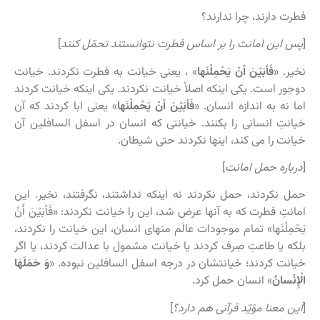
فطرت دارند، چرا ندارند؟
[
پس این امانت را بر اساس فطرت نتوانستند تحمّل کنند
]
نخیر. «
فَأبَیْنَ أنْ یَحْمِلْنَها
» ، یعنی خیانت به فطرت نکردند. خیانت
دوجور است. یکی اینکه اصلاً خیانت نکردند. یکی اینکه خیانت کردند
اما نه به اندازه انسان. «
فَأبَیْنَ أنْ یَحْمِلْنَها
» یعنی ابا کردند که آن
خیانتِ انسانی را بکنند. خیانتی که انسان در اسفل السافلین آن
خیانت را می کند، اینها نکردند حتی شیطان.
[
درباره حمل امانت
]
حمل نکردند، حمل نکردند نه اینکه نداشتند، نگرفتند، نخیر. این
امانتِ فطرت که به آنها عرض شد، این را خیانت نکردند: «فَأبَیْنَ أَنْ
یَحْمِلْنَها» تمام موجودات عالَم منهای انسان، این خیانت را نکردند،
بلکه یا طاعتِ صِرف کردند یا خیانت مشمول با عدالت کردند، یا اگر
خیانت کردند؛ خیانتشان در درجه اسفل السافلین نبوده. «
وَ حَمَلَهَا
الْإِنْسانُ
» انسان حمل کرد.
[
این معنا مؤیّد قرآنی هم دارد؟
]