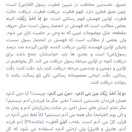
عمیق. نخستین مخاطب در تبیین فطرت، رسول الله(ص) است؛
چون عمق فطری دارد. فهم فطرت، دریافت فطرت، دریافت حالت
فطرت، اوّلین فهمش فهم رسالتی است: «
وَ إذْ أخَذَ رَبُّكَ
» البته
بعضی مطالب است که فهمش در انحصار رسول است؛ مثل حروف
مقطعه، مثل موضوعات غیبی که به وحی بر حضرت نازل می شود.
ولی بعضی از مطالب است که فهمش در انحصار رسول نیست،
ولیکن اوّلین فهمنده، اوّلین دریافت کننده، اوّلین گیرنده صد درصد
رسول(ص) است و بعدی ها باید حواسشان جمع باشد برای
دریافت آنچه در اوّلین مرحله رسول دریافت می کند. اگر بخواهیم در
اوّلین و دومین و چندمین مرحله دریافت کنند باید دقت کنند؛ دقّت
رسالتی، دقّت ایمانی معصومانه رسالتی، تالی تلو رسالت بکنند تا
بتوانند دریافت کنند.
«
وَ إذْ أخَذَ رَبُّكَ مِنْ بَنی‏ آدَمَ
». «
مِنْ بَنی‏ آدَمَ
» چیست؟ آیا «بَنی‏ آدَمَ»
همان فرزندان نخستین آدمند؟ نخیر. مگر ما فرزندان آدم نیستیم؟
مگر تمام انسان های نسل اخیر، در مثلث زمان(زمان آدم و زمان ما
و إلی یوم القیامه) مگر همه بنی آدم نیستیم؟ کلاً لفظ «بَنی‏ آدَمَ» در
قرآن، کلّ بنی آدم است. بله«
… ابْنَیْ آدَمَ…
» (
مائده،۲۷
) (دو فرزند
آدم، هابیل و قابیل) ولی از«بَنی‏ آدَمَ» استفاده می شود که کل