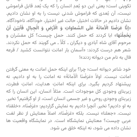
تکوینی است؛ یعنی این دو بُعدِ انسان را که یک بُعد قابل فراموشی
نیست، آن بُعدی که فراموش شدنی نیست را به او نشان دادیم.
نشان دادیم در حالات اختیار، حالت غیر اختیار، خودآگاه، ناخودآگاه.
«
إنَّا عَرَضْنَا الْأمانَةَ عَلَى السَّماواتِ وَ الْأرْضِ وَ الْجِبالِ فَأبَیْنَ أنْ
یَحْمِلْنَها
» ابا کردند که حمل کنند. حمل چیست؟ کل مفسّران و
مرحوم آقای شاه آبادی و دیگران ـ کلّاً ـ می گویند که حمل نکردند.
شعر هم درست کردند: «آسمان بار امانت نتوانست کشید / قرعه
فال به نام من دیوانه زدند»!
خود شاعر دیوانه است؛ چرا؟ برای اینکه حملِ امانت به معنی گرفتن
امانت نیست. اولاً «عَرَضْنَا الْأمانَةَ» نه امانت را به او دادیم، نه
پیشنهاد کردیم بگیرد. برای اینکه امانتِ هدایت، امانتِ فطرت،
زیربنای وجودی کل موجودات است. مثلاً انسان، این انسان را که
زیربنای وجودی روحی و غیر جسمی انسان است، از او گرفتیم؟ نخیر.
به او دادیم؟ نخیر. آنچرا دادیم به نمایش گزاردیم: «عَرَضْنَا». «خلقنا»
نیست. «جعلنا» نیست. بلکه «عَرَضْنَا». اصلاً معنایش از نظر لغت
عربی چیست؟ معنایش نمایشگاه است. در نمایشگاه واقعیت ها
نشان داده می شود، نه اینکه خلق می شود.