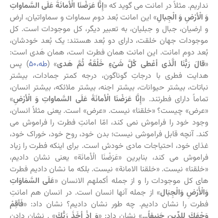
نداریم. مثلاً در امانت می گوید که «
إِنَّا عَرَضْنَا الْأمانَةَ عَلَى السَّماواتِ
وَ الْأرْضِ وَ الْجِبالِ
» این امانت بُعد دوم سماوات و سماواتیان، ارض
و ارضیان، جبال و جبلیان، به تعبیر دیگر، کل موجودات است. کل
موجودات جهان خلقت، دارای دو بُعد هستند: یک بُعد خودشان،
بُعد دوم امانت. این امانت همان فطرت است، همان هَدی است:
«
قالَ رَبُّنَا الَّذی أعْطى‏ كُلَّ شَیْ‏ءٍ خَلْقَهُ ثُمَّ هَدى
» (
طه،۵۰
) پس
هدایت فطری با درجاتِ گوناگون، درجه کمتر جمادات، بیشتر
نباتات، بیشتر حیوانات، بیشتر اجنه، بیشتر ملائکه، بیشتر انسان،
تماماً دارای فطرتند. «
إِنَّا عَرَضْنَا الْأمانَةَ عَلَى السَّماواتِ وَ الْأرْضِ
»
«عرض» چیست؟ «خلقنا» نیست. «عرض» است. یعنی مثلاً انسان،
وجود خود را فراموش نمی کند، امّا امانتِ فطرت را فراموش می
کند. آنچه قابل فراموشی نیست؛ بدن خود، روح خود، خوراک خود،
غذای خود، احتیاجات مادی خودش است. برای اینکه فطرت را زیاد
فراموش می کند، بنابرین «عَرَضْنَا الْأمانَة» یعنی نشان دادیم،
«خلقنا» نیست. «خلقنا الامانة» نیست. بلکه ما نشان دادیم فطرت
های کل موجودات را و از جمله أکملهم الانسان «
عَلَى السَّمَاوَاتِ
وَالْأَرْضِ وَالْجِبَال
» از جمله آنها انسان است. در انسان هم امانتِ
فطرت را نشان دادیم. چه طور نشان دادیم؟ نشان داد: «
فَأقِمْ
وَجْهَكَ لِلدِّینِ حَنیفاً…
» نشان داد: «
وَ إِذْ أخَذَ رَبُّكَ
» . نشان دادن