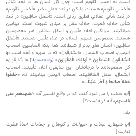
است. نه أحسن تقویم است؛ چون کل انسان ها در بُعد شأنی
«أحْسَنِ تَقْویمٍ‏» هستند، ولیکن در بُعد فعلی نخیر. «أحْسَنِ تَقْویمٍ‏»
در بُعد شأنیِ عقلانیِ فطری، ربّانی است. «أسْفَلَ سافِلینَ‏» در بُعد
شأنیِ خلافِ فطرت، خلافِ عقل بر مبنای شهوت است. بینابین
میانگینند. میانگین اعلاء علّیین و اسفل سافلین غیر معصومین
هستند. معصومین علیهم السلام در اعلاء علّیین هستند. «أسْفَلَ
سافِلینَ‏» انسان های بدتر از شیطانند. کما اینکه السّابقین، اصحاب
الیمین، اصحاب الشمال. «السَّابِقُونَ» که در سوره واقعه است:«
وَ
السَّابِقُونَ السَّابِقُونَ * أولئِكَ الْمُقَرَّبُونَ‏‏»
(
واقعه،۱۰و۱۱
) «السَّابِقُونَ»
کل معصومانند با درجاتشان. این سابقون اعلاء علّیینند. اصحاب
الشّمال، اسفل السّافلینند. اصحاب الیمین بینابینند که: «
خَلَطُوا
عَمَلاً صالِحاً وَ آخَرَ سَیِّئاً…
‏»
[
آیه امانت را می شود گفت که در واقع تفسیر آیه «
اشهدهم علی
انفسهم
» آیه ذریه است؟
]
بله،
[
آیا شیطان، نباتات و حیوانات و گیاهان و جمادات اصلاً فطرت
ندارند؟
]