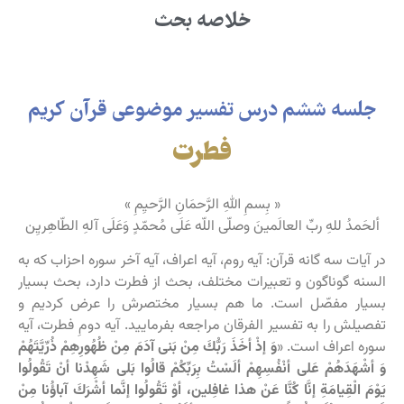
خلاصه بحث
جلسه ششم درس تفسیر موضوعی قرآن کریم
فطرت
« بِسمِ اللهِ الرَّحمَانِ الرَّحیِمِ »
ألحَمدُ للهِ ربِّ العالَمینَ وصلّی اللّه عَلَی مُحمّدٍ وَعَلَی آلهِ الطّاهِریِن
در آیات سه گانه قرآن: آیه روم، آیه اعراف، آیه آخر سوره احزاب که به
السنه گوناگون و تعبیرات مختلف، بحث از فطرت دارد، بحث بسیار
بسیار مفصّل است. ما هم بسیار مختصرش را عرض کردیم و
تفصیلش را به تفسیر الفرقان مراجعه بفرمایید. آیه دومِ فطرت، آیه
سوره اعراف است. «
وَ إذْ أخَذَ رَبُّكَ مِنْ بَنی‏ آدَمَ مِنْ ظُهُورِهِمْ ذُرِّیَّتَهُمْ
وَ أشْهَدَهُمْ عَلى‏ أنْفُسِهِمْ ألَسْتُ بِرَبِّكُمْ قالُوا بَلی‏ شَهِدْنا أنْ تَقُولُوا
یَوْمَ الْقِیامَةِ إنَّا كُنَّا عَنْ هذا غافِلین، أوْ تَقُولُوا إنَّما أشْرَكَ آباؤُنا مِنْ