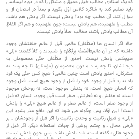
که یک استادی مطالب خیلی عمیق و مشکل را که در دوره لیسانس
باید تعلیم کند به شاگرد کلاس اوّل بگوید و بعداً در امتحان از او
سؤال کند. آن مطلب چه بود؟ یادش نیست. اگر یادش هم باشد،
مطلب را نفهمیده، هم یادش نیست؛ چون نفهمیده و هم اگر الفاظِ
آن مطالب یادش باشد، مطالب اصلاً یادش نیست.
حالا اگر انسان ها (مکلّفان) عالمی قبل از عالم خلقتشان وجود
داشته که در آن عالم«
ألَسْتُ بِرَبِّكُمْ
» را شنیدند و کلاً گفتند: «بَلى‏»
هیچکس یادش نیست. احدی از مکلّفان حتّی معصومان به
درجاتشان، تا چه رسد مادون معصومان (مؤمنان)، تا چه رسد به
مشرکان، احدی یادش است چنین عالمی؟ هیچ کس حتّی یک فرد
یاد ندارد قبل از وجود خود را. قبل از وجود هیچ است. قبل وجود
که انسان هیچ است، نه بدنش موجود است، نه روحش موجود
است، نه عقلش و نه فطرتش. صفر است قبل وجود. انسان که قبل
از وجود صفر است، از عالم صفر و از عالم هیچ «بَلى‏» را یادش
است؟ این اوّلا. پس چگونه می شود که این دافعِ عذر بشود این
«بَلى‏» و قبولِ ربّانیت و وحدتِ ربّانیت را اگر قبل از وجودشان ـ بر
فرض محال ـ و چشم پوشیِ از جهات استحاله دیگر، اگر قبل از
وجود «بَلى‏» گفته است، باید یادش باشد. پس چون یادش نیست