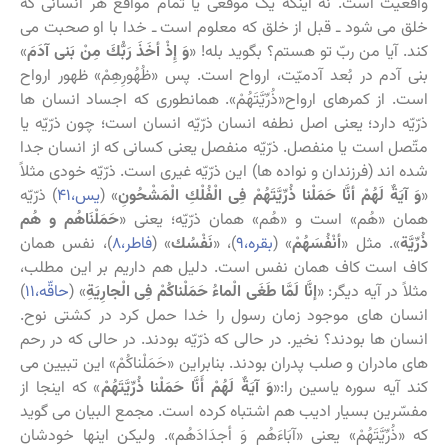
واقعیت است. نه اینکه یک موقعی یا تمام مواقع هر انسانی که
خلق می شود ـ قبل از خلق که معلوم است ـ خدا با او صحبت می
کند. آیا من ربّ تو هستم؟ بگوید بله! «
وَ إِذْ أخَذَ رَبُّكَ مِنْ بَنی‏ آدَمَ
»
بنی آدم در بُعد آدمیّت، ارواح است. پس «ظُهُورِهِمْ» ظهور ارواح
است. از کمرهای ارواح«ذُرِّیَّتَهُمْ». همانطوری که اجساد انسان ها
ذرّیّه دارد؛ یعنی اصل نطفه انسان ذرّیّه انسان است؛ چون ذرّیّه یا
متّصل است یا منفصل. ذرّیّه منفصل یعنی کسانی که از انسان جدا
شده اند (فرزندان و نواده ها) این ذرّیّه غیری است. ذرّیّه خودی مثلاً
«
وَ آیَةٌ لَهُمْ أنَّا حَمَلْنا ذُرِّیَّتَهُمْ فِی الْفُلْكِ الْمَشْحُونِ
‏» (
یس،۴۱
) ذرّیّه
همان «هُم» است و «هُم» همان ذرّیّه؛ یعنی «
حَمَلْنَاهُم و هُم
ذُرِّیَّة
». مثل «
أنْفُسَهُمْ
» (
بقره،۹
)، «
نَفْسُك
» (
فاطر،۸
)، نفس همان
کاف است کاف همان نفس است. دلیل هم داریم بر این مطلب،
مثلاً در آیه دیگر: «
إنَّا لَمَّا طَغَى الْماءُ حَمَلْناكُمْ فِی الْجارِیَةِ
» (
حاقّه،۱۱
)
انسان های موجود زمان رسول را خدا حمل کرد در کشتی نوح.
انسان ها بودند؟ نخیر. در حالی که ذرّیّه بودند. در حالی که در رحم
های مادران و صلب پدران بودند. بنابراین «حَمَلْناكُمْ» این تبیین می
کند آیه سوره یاسین را:«
وَ آیَةٌ لَهُمْ أَنَّا حَمَلْنا ذُرِّیَّتَهُمْ
» که اینجا از
مفسّرین بسیار ادیب هم اشتباه کرده است. مجمع البیان می گوید
که «ذُرِّیَّتَهُمْ» یعنی «آبَاءَهُم وَ أجدَادَهُم». ولیکن اینها خودشان