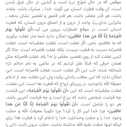
موقعی که در حال تموّج دریا است و کشتی در حال غرق شدن
است، آن وقت فطرت انسان می گوید: خدا ـ مشرک باشد، ملحد
باشد، هر قدر مقصّر باشد، هر قدر قصور و تقصیر نشان بدهد ـ
بنابراین ندای ربِّ واحد از درون و از اعماق درون انسان، که فطرت
انسان است، در موقع اضطراب بیرون می آید:«
أَنْ تَقُولُوا یَوْمَ
الْقِیامَةِ إنَّا كُنَّا عَنْ هذا غافِلینَ
‏» امکان ندارد شما عذر غفلت بیآورید
که ما غافلیم. نخیر، اگر غفلت است، غفلت مقصّرانه است. غفلت
قاصرانه نسبت به فطرت نیست، بلکه غفلت قاصرانه است. حالا اگر
کسی غفلت کند از روی تقصیر، مقصّر یا نه؟ بله. غفلتِ قاصرانه مثل
همان حرفی که قبلاً نقل کردیم که در عالمی به نام «عالم ذرّ»
مُسائله شده، خُب این اگر غفلت است، غفلت قاصرانه است. این
امکان ندارد که این مطلب یادش بیآید؛ ولی این غفلت بعد از ادغام
معرفة الله بالتوحید در زیربنای ارواح که فطرت ها است، این غفلت،
غفلت مقصّرانه است که این «
أنْ تَقُولُوا یَوْمَ الْقِیامَةِ
‏» این قیامت
چه قیامت شخصی باشد که برزخ است و چه قیامت آخرین باشد،
هر دو را شامل است. «
أنْ تَقُولُوا یَوْمَ الْقِیامَةِ إنَّا كُنَّا عَنْ هذا
غافِلینَ
‏» چرا خدا این کار را کرد؟ چرا تکویناً معرفتُ الله و حجّت
وجود خدا را و حجّتِ وحدانیّتِ خدا را ادغام کرد با فطرت ها؟ برای
اینکه اینها حجّت علیهِ الله نداشته باشند. حجّتِ درونیِ ثابتِ ذاتی را