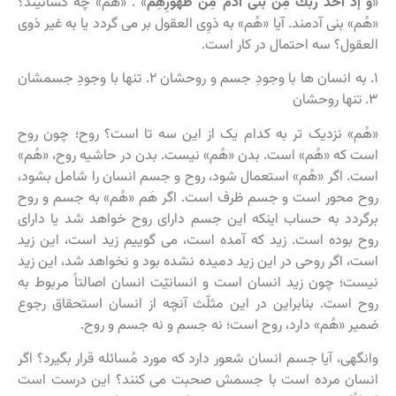
«
وَ إذْ أخَذَ رَبُّكَ مِنْ بَنی‏ آدَمَ مِنْ ظُهُورِهِمْ
» . «هُم» چه کسانیند؟
«هُم» بنی آدمند. آیا «هُم» به ذوِی العقول بر می گردد یا به غیر ذوی
العقول؟ سه احتمال در کار است.
۱. به انسان ها با وجودِ جسم و روحشان ۲. تنها با وجودِ جسمشان
۳. تنها روحشان
«هُم» نزدیک تر به کدام یک از این سه تا است؟ روح؛ چون روح
است که «هُم» است. بدن «هُم» نیست. بدن در حاشیه روح، «هُم»
است. اگر «هُم» استعمال شود، روح و جسم انسان را شامل بشود،
روح محور است و جسم ظرف است. اگر هَم «هُم» به جسم و روح
برگردد به حساب اینکه این جسم دارای روح خواهد شد یا دارای
روح بوده است. زید که آمده است، می گوییم زید است، این زید
است، اگر روحی در این زید دمیده نشده بود و نخواهد شد، این زید
نیست؛ چون زید انسان است و انسانیّت انسان اصالتاً مربوط به
روح است. بنابراین در این مثلّث آنچه از انسان استحقاق رجوع
ضمیر «هُم» دارد، روح است؛ نه جسم و نه جسم و روح.
وانگهی، آیا جسم انسان شعور دارد که مورد مُسائله قرار بگیرد؟ اگر
انسان مرده است با جسمش صحبت می کنند؟ این درست است