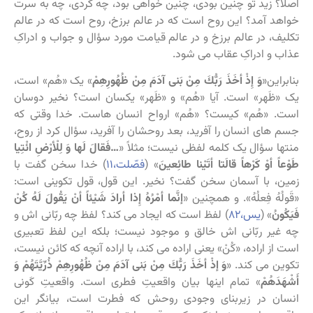
اصلاً؟ زید تو چنین بودی، چنین خواهی بود، چه کردی، چه به سرت
خواهد آمد؟ این روح است که در عالم برزخ، روح است که در عالم
تکلیف، در عالم برزخ و در عالم قیامت مورد سؤال و جواب و ادراکِ
عذاب و ادراکِ عقاب می شود.
بنابراین«
وَ إِذْ أخَذَ رَبُّكَ مِنْ بَنی‏ آدَمَ مِنْ ظُهُورِهِمْ
» یک «هُم» است،
یک «ظَهر» است. آیا «هُم» و «ظَهر» یکسان است؟ نخیر دوسان
است. «هُم» کیست؟ «هُم» ارواح انسان هاست. خدا وقتی که
جسم های انسان را آفرید، بعد روحشان را آفرید، سؤال کرد از روح،
منتها سؤال یک کلمه لفظی نیست؛ مثلاً «
…فَقالَ لَها وَ لِلْأرْضِ ائْتِیا
طَوْعاً أوْ كَرْهاً قالَتا أتَیْنا طائِعینَ
» (
فصّلت،۱۱
) خدا سخن گفت با
زمین، با آسمان سخن گفت؟ نخیر. این قول، قول تکوینی است:
«قَولُهُ فِعلُهُ». و همچنین «
إنَّما أمْرُهُ إِذا أرادَ شَیْئاً أنْ یَقُولَ لَهُ كُنْ
فَیَكُونُ
‏» (
یس،۸۲
) لفظ است که ایجاد می کند؟ لفظ چه ربّانی اش و
چه غیر ربّانی اش خالق و موجود نیست؛ بلکه این لفظ تعبیری
است از اراده، «كُنْ‏» یعنی اراده می کند، با اراده آنچه که کائن نیست،
تکوین می کند. «
وَ إذْ أخَذَ رَبُّكَ مِنْ بَنی‏ آدَمَ مِنْ ظُهُورِهِمْ ذُرِّیَّتَهُمْ وَ
أَشْهَدَهُمْ
» تمام اینها بیان واقعیتِ فطری است. واقعیتِ کَونی
انسان در زیربنای وجودی روحش که فطرت است، بیانگر این