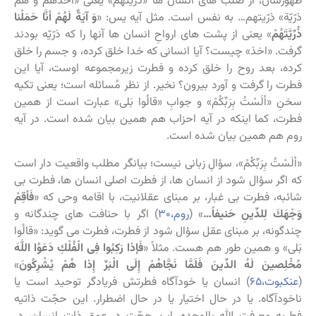
ظهورشان، از صُلب های انسان ها «ذُرِّیَّتَهُمْ» یعنی «أخَذَهُم وَ هُم
ذرّیّة» ذرّیتهم… به نفس است. مثل آیه یس: «
وَ آیَةٌ لَهُمْ أنَّا حَمَلْنا
ذُرِّیَّتَهُمْ
» یعنی از پشت های ارواحِ انسان ها آنها را که ذرّیّه بودند
گرفت. «اخذ» چیست؟ آیا انسانی که خدا خلق کرده، و جسم را خلق
کرده، بعد روح را خلق کرده و فطرت زیرمجموعه اوست، آیا این
فطرت را گرفت و آورد بیرون؟ نخیر. از نظر مُسائله است؛ یعنی تکیه
سخنِ «ألَسْتُ بِرَبِّكُمْ» و جوابِ «قالُوا بَلى» عبارت است از همین
فطرت، کما اینکه در آیه احزاب هم همین بیان شده است. در آیه
روم هم همین بیان شده است.
«ألَسْتُ بِرَبِّكُمْ»، سؤالِ زبانی نیست؛ بیانگر مطلب واقعیت دار است
که اگر سؤال شود از انسان ها، از فطرت اصلی انسان ها، فطرت بی
شائبه، فطرت بی غبار، بر مبنای عقلانیت، با اقامه وحی که «
فَأقِمْ
وَجْهَكَ لِلدِّینِ حَنیفاً…
» (
روم،۳۰
) اگر با حنافت های چندگانه و
چندگونه، بر مبنای عقل سؤال شود از فطرت، فطرت می گوید: «قالُوا
بَلى» و همین طور هم هست. مثلاً «
فَإذا رَكِبُوا فِی الْفُلْكِ دَعَوُا اللَّهَ
مُخْلِصینَ لَهُ الدِّینَ فَلَمَّا نَجَّاهُمْ إِلَى الْبَرِّ إِذا هُمْ یُشْرِكُونَ
‏»
(
عنکبوت،۶۵
) انسان یا خودآگاه فطرتش فریادگر توحید است یا
ناخودآگاه. یا در حال اختیار یا در حال اضطرار. این حجّت ذاتیه