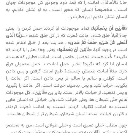
حالا «الْأمانَةَ»، امانت را که بُعد دوم وجودی کل موجودات جهان
است ـ مخصوصاً انسان که محور است ـ به او نشان دادیم. به
انسان نشان دادیم این فطرت را.
«
فَأبَیْنَ أنْ یَحْمِلْنَها
» تمام موجودات ابا کردند حمل کردن را؛ یعنی
چه؟ قبلاً خلق شده، امانتِ فطرت که در کل خلق شده: «
…رَبُّنَا الَّذی
أعْطى‏ كُلَّ شَیْ‏ءٍ خَلْقَهُ ثُمَّ هَدى
» ، هدایت بعد از خلق ادغام شده
است در وجود آنها، «
فَأبَیْنَ أنْ یَحْمِلْنَها
» یعنی چه؟ یعنی ابا کردند که
بگیرند؟ خُب هست، تحصیل حاصل است. امانتِ فطرتی که هست،
انسان ابا کرد که بگیرد؟ نخیر. حملِ امانت با حمل معمولی فرق
دارد. مثلاً امانت طبعش چیست؟ طبع امانت گرفتن و پس دادن
است. گرفتن و سالم یا سالم تر پس دادن است. اگر امانت را
بگیرید، خراب کنید و پس بدهید، خیانت است. اگر امانت را بگیرید
و پس ندهید، از خیانت بالاتر است. بنابراین «فَأبَیْنَ»، کل موجودات
عالم حتّی شیطان ها؛ یعنی خیانت شد، ولی خیانتی که انسان هایی
نسبت به امانت تکلیف کردند، نسبت به امانت فطرت کردند،
بالاترین خیانت است. انسانِ شیطان، شیطان تر از شیطان هاست.
چون مطلب خیلی عمیق است و خیلی طولانی است، من به مختصر
اکتفاء می کنم. آقایان به تفسیر مراجعه کنند، مفصّل بحث کردیم.