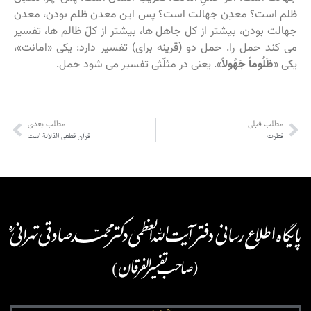
ظلم است؟ معدِن جهالت است؟ پس این معدن ظلم بودن، معدن
جهالت بودن، بیشتر از کل جاهل ها، بیشتر از کلّ ظالم ها، تفسیر
می کند حمل را. حمل دو (قرینه برای) تفسیر دارد: یکی «امانت»،
یکی «
ظَلُوماً جَهُولاً
». یعنی در مثلّثی تفسیر می شود حمل.
مطلب قبلی
مطلب بعدی
فطرت
قرآن قطعی الدّلالة است