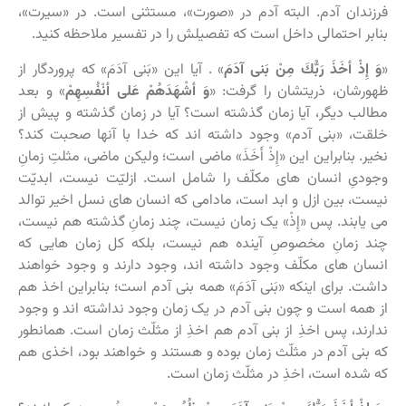
فرزندان آدم. البته آدم در «صورت»، مستثنی است. در «سیرت»،
بنابر احتمالی داخل است که تفصیلش را در تفسیر ملاحظه کنید.
«
وَ إِذْ أخَذَ رَبُّكَ مِنْ بَنی‏ آدَمَ
» . آیا این «بَنی‏ آدَمَ» که پروردگار از
ظهورشان، ذریتشان را گرفت: «
وَ أشْهَدَهُمْ عَلى‏ أنْفُسِهِمْ
» و بعد
مطالب دیگر، آیا زمان گذشته است؟ آیا در زمان گذشته و پیش از
خلقت، «بنی آدم» وجود داشته اند که خدا با آنها صحبت کند؟
نخیر. بنابراین این «إِذْ أَخَذَ» ماضی است؛ ولیکن ماضی، مثلتِ زمانِ
وجودیِ انسان های مکلّف را شامل است. ازلیّت نیست، ابدیّت
نیست، بین ازل و ابد است، مادامی که انسان های نسل اخیر توالد
می یابند. پس «إِذْ» یک زمان نیست، چند زمانِ گذشته هم نیست،
چند زمانِ مخصوصِ آینده هم نیست، بلکه کل زمان هایی که
انسان های مکلّف وجود داشته اند، وجود دارند و وجود خواهند
داشت. برای اینکه «بَنی‏ آدَمَ» همه بنی آدم است؛ بنابراین اخذ هم
از همه است و چون بنی آدم در یک زمان وجود نداشته اند و وجود
ندارند، پس اخذِ از بنی آدم هم اخذِ از مثلّث زمان است. همانطور
که بنی آدم در مثلّث زمان بوده و هستند و خواهند بود، اخذی هم
که شده است، اخذِ در مثلّث زمان است.