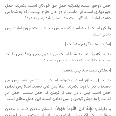
حمل دوجور است: یکمرتبه حملِ حق خودتان است، یکمرتبه حملِ
حق دیگری است. آیا امانت ـ از دو حال خارج نیست ـ که به شما می
دهند، امانت ماندگار است نزد شما یا باید پس بدهید؟
ولیکن امانت قرینه است که حملش خیانت است؛ چون امانت پس
دادنی است.
[
امانت یعنی نگهداری امانت.
]
نه. ما که یک عبا به شما امانت می دهیم یعنی چه؟ یعنی تا آخر
عمر باید داشته باشید، یا باید پس بدهید؟
[
حملش کنیم، بعد پس بدهیم
]
نه. حملِ مطلق است. یکمرتبه امانت می دهیم، شما پس می
دهید؛ یا دیر یا زود. یکمرتبه اصلاً پس نمی دهید. اصلاً پس ندادن
حمل است. پس دادن بعد از گرفتن که حمل نیست. حمل، بارِ
امانت را به دوش گرفتن و پس ندادن است. این حملِ مطلق است.
و دلیلش: «
إِنَّهُ كانَ ظَلُوماً جَهُولاً
». انسان معدِن ظلم، و معدن
جهالت است. اگر حملِ امانت، تعریفِ انسان است، پس چرا معدِن