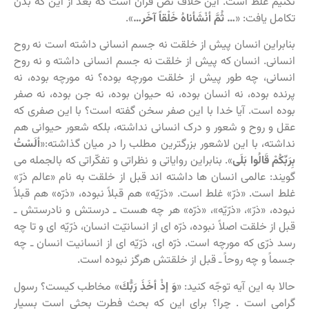
نکنیم غلط است. این خلاف نص قرآن است که بعد از این که بدن
تکامل یافت: «
… ثُمَّ أنْشَأناهُ خَلْقاً آخَر…
».
بنابراین انسان پیش از خلقت نه جسم انسانی داشته است نه روح
انسانی. انسان که پیش از خلقت نه جسم انسانی داشته و نه روح
انسانی، چه طور پیش از خلقت مورچه بوده؟ نه مورچه بوده، نه
پرنده بوده، نه انسان بوده، نه حیوان بوده، نه جن بوده، نه صفر
بوده است. آیا خدا با این صفر سخن گفته است؟ با این صفری که
عقل و روح و شعور و درک انسانی نداشته، بلکه شعور حیوانی هم
نداشته، با این لاشعور بزرگترین مطلب را در میان گذاشته:«
ألَسْتُ
بِرَبِّكُمْ قَالُوا بَلَى
‏‏». بنابراین روایاتی و نظراتی و تفکّراتی که بالجمله می
گویند: عالمی انسان ها داشته اند قبل از خلقت به نام «عالم ذرّ»
غلط است. «ذرّ» غلط است. «ذرّیّه» هم قبلاً نبوده، «ذرّه» هم قبلاً
نبوده، «ذرّ»، «ذرّیّه»، «ذرّه» هر چه هست ـ درستش و نادرستش ـ
قبل از خلقت اصلاً نبوده، ذرّه ای از انسانیّت انسان، ذرّیّه ای و تا چه
رسد ذرّی که مورچه است. ذرّه ای، ذرّیّه ای از انسانیت انسان ـ چه
جسماً و چه روحاً ـ قبل از خلقتش هرگز نبوده است.
حالا به این آیه توجّه کنید: «
وَ إذْ أخَذَ رَبُّكَ
» مخاطب کیست؟ رسول
گرامی است . چرا؟ برای این که بحث فطرت بحثی است بسیار