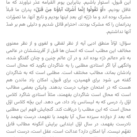
این قبول، استوار باشیم. بنابراین یوم القیامه عذر نیاورند که ما
غافل بودیم. «
أَوْ تَقُولُوا إِنَّما أَشْرَكَ آباؤُنا مِنْ قَبْلُ
‏» پدران ما قبلاً
مشرک بوده اند و ما ذرّیّه ای بعدِ اینها بودیم و تابع آنها. ما تصوّرات
پدرانمان را که مشرک بودند، احترام قائل شدیم و دلیلی هم بر ضدّ
آنها نداشتیم.
سؤال: اوّلاً منطق ادبی آیه از نظر لفظی و لغوی و از نظر معنوی
مخالف این مطلب است که انسان ها قبل از آفرینششان در عالمی
به نام «عالم ذرّ» بوده اند و در آن عالم چنین و چنان گفتگو شده،
وانگهی آیا اگر استادی مطلبی را به شاگردان بگوید که محال است
یادشان بماند، مطالب مختلف است. مطلبی است که به شاگردان
گفته می شود برای فهمیدن، برای قبول، امکان یاد ماندن هم
هست که در امتحان جواب درست بدهند. ولیکن بعضی مطالب
است که محال است شاگردان بفهمند، مثلاً استادی شاگرد کلاس
اوّل را، درسی که به لیسانس یاد داد، می دهد. این بچّه کلاس اوّل
محال است که این مطلب را دریافت کند. گنجایش فهم این مطلبی
که بعد از دوازده سیزده سال، آیا بفهمد یا نفهمد، درست بفهمد یا
نادرست بفهمد، در سال اوّل ابتدایی برایش آنگونه مطالب قابل
تفهّم نیست. آیا امکان دارد؟ عدالت است، عقل است، درست است