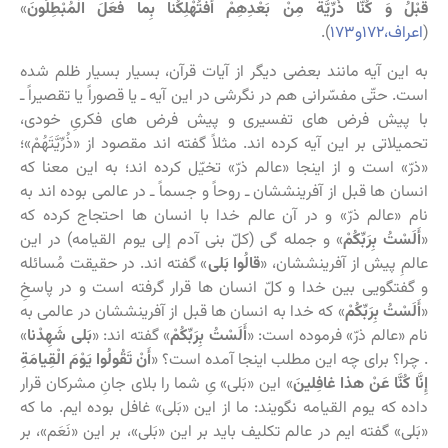
قَبْلُ وَ كُنَّا ذُرِّیَّةً مِنْ بَعْدِهِمْ أفَتُهْلِكُنا بِما فَعَلَ الْمُبْطِلُونَ
»
(
اعراف،۱۷۲و۱۷۳
).
به این آیه مانند بعضی دیگر از آیات قرآن، بسیار بسیار ظلم شده
است. حتّی مفسّرانی هم در نگرشی در این آیه ـ یا قصوراً یا تقصیراً ـ
با پیش فرض های تفسیری و پیش فرض های فکریِ خودی،
تحمیلاتی بر این آیه کرده اند. مثلاً گفته اند مقصود از «ذُرِّیَّتَهُمْ»؛
«ذرّ» است و از اینجا «عالم ذرّ» تخیّل کرده اند؛ به این معنا که
انسان ها قبل از آفرینششان ـ روحاً و جسماً ـ در عالمی بوده اند به
نام «عالم ذرّ» و در آن عالم خدا با انسان ها احتجاج کرده که
«
أَلَسْتُ بِرَبِّكُمْ
» و جمله گی (کلّ بنی آدم إلی یوم القیامه) در این
عالمِ پیش از آفرینششان، «
قالُوا بَلى
» گفته اند. در حقیقت مُسائله
و گفتگویی بین خدا و کلّ انسان ها قرار گرفته است و در پاسخِ
«
أَلَسْتُ بِرَبِّكُمْ
» که خدا به انسان ها قبل از آفرینششان در عالمی به
نام «عالم ذرّ» فرموده است: «
أَلَسْتُ بِرَبِّكُمْ
» گفته اند: «
بَلى‏ شَهِدْنا
»
. چرا؟ برای چه این مطلب اینجا آمده است؟ «
أَنْ تَقُولُوا یَوْمَ الْقِیامَةِ
إِنَّا كُنَّا عَنْ هذا غافِلینَ
‏» این «بَلى‏» یِ شما را بلای جانِ مشرکان قرار
داده که یوم القیامه نگویند: ما از این «بَلى‏» غافل بوده ایم. ما که
«بَلى‏» گفته ایم در عالم تکلیف باید بر این «بَلى‏»، بر این «نَعَم»، بر