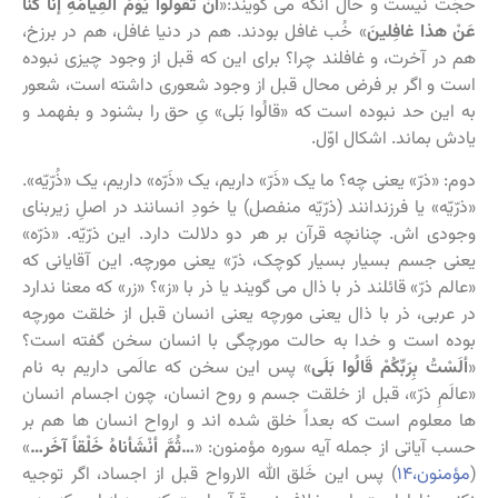
حجّت نیست و حال آنکه می گویند:«
أنْ تَقُولُوا یَوْمَ الْقِیامَةِ إنَّا كُنَّا
عَنْ هذا غافِلینَ
‏» خُب غافل بودند. هم در دنیا غافل، هم در برزخ،
هم در آخرت، و غافلند چرا؟ برای این که قبل از وجود چیزی نبوده
است و اگر بر فرض محال قبل از وجود شعوری داشته است، شعور
به این حد نبوده است که «قالُوا بَلى» یِ حق را بشنود و بفهمد و
یادش بماند. اشکال اوّل.
دوم: «ذرّ» یعنی چه؟ ما یک «ذَرّ» داریم، یک «ذَرّه» داریم، یک «ذُرّیّه».
«ذرّیّه» یا فرزندانند (ذرّیّه منفصل) یا خودِ انسانند در اصلِ زیربنای
وجودی اش. چنانچه قرآن بر هر دو دلالت دارد. این ذرّیّه. «ذرّه»
یعنی جسم بسیار بسیار کوچک، ذرّ» یعنی مورچه. این آقایانی که
«عالم ذرّ» قائلند ذر با ذال می گویند یا ذر با «ز»؟ «زر» که معنا ندارد
در عربی، ذر با ذال یعنی مورچه یعنی انسان قبل از خلقت مورچه
بوده است و خدا به حالت مورچگی با انسان سخن گفته است؟
«
ألَسْتُ بِرَبِّكُمْ قَالُوا بَلَى
‏‏» پس این سخن که عالَمی داریم به نام
«عالَمِ ذرّ»، قبل از خلقت جسم و روح انسان، چون اجسام انسان
ها معلوم است که بعداً خلق شده اند و ارواح انسان ها هم بر
حسب آیاتی از جمله آیه سوره مؤمنون: «
…ثُمَّ أنْشَأناهُ خَلْقاً آخَر…
»
(
مؤمنون،۱۴
) پس این خَلق الله الارواح قبل از اجساد، اگر توجیه