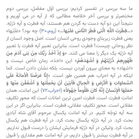
ما سه بررسی در تفسیر کردیم: بررسی اوّل مفصّل، بررسی دوم
مختصرتر و بررسی آخر خلاصه مطالبی که از آیه در می آوریم و
نتیجتاً این دو آیه دست به گردن هم هستند: آیه فطرت و آیه ذرّیّه.
«
…فِطْرَتَ اللَّهِ الَّتی‏ فَطَرَ النَّاسَ عَلَیْها…
» (
روم،۳۰
) چه بود؟ «عَلَیْها»
یعنی فطرت زیربنایِ وجودیِ روحی انسان است. اصل وجود انسان از
نظر روحانی چیست؟ فطرت است. بنابراین تعبیر آیه فطرت با تعبیر
آیه ذرّیّه یک دیگر را معنا می کنند. «
وَ إذْ أخَذَ رَبُّكَ مِنْ بَنی‏ آدَمَ مِنْ
ظُهُورِهِمْ ذُرِّیَّتَهُمْ وَ أشْهَدَهُمْ
» این «اخذ»، زمان خاص نیست و
«اشهاد» به معنای بیرون آوردن نیست، بلکه نشان دادن است. کما
اینکه در آیه احزاب هم همین طور است. «
إِنَّا عَرَضْنَا الْأمانَةَ عَلَى
السَّماواتِ وَ الْأرْضِ وَ الْجِبالِ فَأبَیْنَ أنْ یَحْمِلْنَها وَ أشْفَقْنَ مِنْها وَ
حَمَلَهَا الْإِنْسانُ إِنَّهُ كانَ ظَلُوماً جَهُولاً»
(
احزاب،۷۲
) این امانت، همان
امانتِ فطرت است. فطرت امین ترین امانات است که محورِ تکلیفِ
عقلانی است. محورِ تکلیفِ عقلانی، فطرت است. بنابراین اگر در این
سه آیه توجّه کنیم. در آیه امانت یکسال مرحوم آقای شاه آبادی
بحث کرد. در آیه ذرّیّه یکسال بحث کرد. در آیه فطرت هم یکسال
بحث کرد. ولیکن در آیه ذرّیّه فرمایش ایشان را درست قبول نداریم.
در آیه فطرت بیشتر را قبول داریم، در آیه امانت هم مقداری را قبول