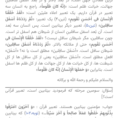
ترین معادنِ جهل است، در بُعد بالاتر و در بُعد اسفل سافلینِ
جهالت، خیانت ظلم است: «
إنَّهُ كانَ ظَلُوماً
». راجع به انسان سه
تعبیر در قرآن داریم. یک تعبیر اعلاء علییّن است: «
لَقَدْ خَلَقْنَا
الْإِنْسانَ فی‏ أحْسَنِ تَقْویمٍ‏
» (تین،۴) یک تعبیر: «
ثُمَّ رَدَدْناهُ أسْفَلَ
سافِلینَ
‏» (
تین،۵
)، تعبیر دیگر بینابین است. پس انسان سه بُعد
است. آن بُعد اسفل سافلینِ انسان از شیطان هم اسفل تر است.
چون سافلین، مگر شیطان سافل نیست؟ «
لَقَدْ خَلَقْنَا الْإِنْسانَ فی‏
أحْسَنِ تَقْویمٍ
‏» حتی از ملائکه بالاتر. «
ثُمَّ رَدَدْناهُ أسْفَلَ سافِلینَ
‏»
شیطان سافل است. «أسْفَلَ سافِلینَ‏» مطلق است یا نه؟ «أسْفَلَ‏»
افعلِ مطلق است. «أسْفَلَ سافِلینَ‏» یعنی از کل سافل ها از کل
شیطنت ها، از کل خیانت ها، از کل جهالت ها، از کل ظلم ها اسفل
است. بنابراین «
وَ حَمَلَهَا الْإِنْسانُ إنَّهُ كانَ ظَلُوماً
»
والسلام علیکم و رحمة الله و برکاته
[
سؤال: سومین مرحله که فرمودید بینابین است، تعبیر قرآنی
است؟
]
جواب: مؤمنین بینابین هستند. تعبیر قرآن : «
وَ آخَرُونَ اعْتَرَفُوا
بِذُنُوبِهِمْ خَلَطُوا عَمَلاً صالِحاً وَ آخَرَ سَیِّئاً…
‏» (
توبه،۱۰۲
) که بینابین