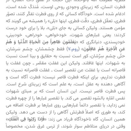
فطریه معرفت الله بالوحده، این حجّت در عمقِ ذات انسان، در
فطرت انسان، که زیربنایِ وجودیِ روحی اوست، مُندَکّ شده است،
ادغام شده است. خودآگاه کسانی که از روی فطرت تفکّر کنند، تصوّر
فطری، تعقّل فطری، دقّت فطری، اینها «بَلى» را همیشه می گویند که
مؤمن هستند. ولیکن کسانی به جای «بَلى»‌، بلا را برای خود درست
کردند؛ یعنی غبارهای شهوت، خودخواهی، خودراهی، خودبینی،
خودپسندی، دنیانگری که «
یَعْلَمُونَ ظاهِراً مِنَ الْحَیاةِ الدُّنْیا وَ هُمْ
عَنِ الْآخِرَةِ هُمْ غافِلُونَ‏
» (
روم،۷
) فقط چشمشان، چشم سَرِشان،
حتّی چشمِ سِرِّشان، کور است نسبت به حقایق و بینا است نسبت
به شهوات. اینها غافلند. ولیکن این غفلتِ مقصّر ـ چون غفلت یا
قاصرانه است یا غفلت عن تقصیر است ـ غفلت قاصرانه نسبت به
فطرت نداریم، برای اینکه فطرت قاصر نیست؛ فطرت آگاه است و
آگاهی دهنده به عقل است، به علم است که زیربنای شرع است.
پس فطرت قاصر نیست. این انسان است که بر مبنای شهوات
نفس امّاره بالسّوء تقصیر می کند. با تقصیر غبارها را از چهره فطرت
نمی زداید، با تقصیر دائماً غبارهایی روی غبارها بر فطرت اضافه می
کند، به طوری که اصلاً فطرتش آگاهی را از دست می دهد. ولیکن
همین انسان، گاه ناخودآگاه فریاد می زند: «
فَإذا رَكِبُوا فِی الْفُلْكِ
»
وقتی در دریای متلاطم سوار شوند، از ترس غرق شدن، مخصوصاً