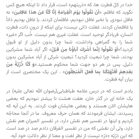
خدا در کلّ فطرت ها، که «ذریتهم‏» است، قرار داد تا اینکه هیچ کس
نگوید که غافلم. «
أنْ تَقُولُوا یَوْمَ الْقِیامَةِ إنَّا كُنَّا عَنْ هذا غافِلینَ
‏» نه
غافل نبودی. یا نخیر غافل نبودیم، غافلمان کردند. یا غافل بودیم ذاتاً
یا غافلمان کردند. غفلت ذاتی نیست؛ برای اینکه از درونِ ذات، فطرتِ
انسان، فریادگرِ توحید است. غفلتِ غیری هم نیست. خُب اگر «غیر»
شما را به گمراهی واداشت، شما چرا بدون دلیل از او قبول
کردید؟«
أوْ تَقُولُوا إنَّما أشْرَكَ آباؤُنا مِنْ قَبْلُ
» اگر آباء شما مشرکین
بودند، شما چرا تبعیت کردید؟ تبعیتِ شرکی از آباء مشرکین بدون
دلیل. پس در هر دو جهت شما محکوم هستید.«
وَ كُنَّا ذُرِّیَّةً مِنْ
بَعْدِهِمْ أفَتُهْلِكُنا بِما فَعَلَ الْمُبْطِلُونَ
‏» . این یک مختصری است از
بیان آیه فطرت.
یادم است که در درس علامه طباطبایی(رضوان الله تعالی علیه) در
یک خانه ای در گذر خان، هفت هشت تا بیشتر نبودیم که بعضی
هایشان الان هستند و بعضی هایشان فوت کردند. به این آیه که
رسیدند، ایشان فرمودند که همان حرف معروف. ما در آنجا محاجّه
کردیم و اینها در تفسیر هم نقش دارد، در تفسیر المیزان هم نقش
دارد، ولی آن نقشی که من در تفسیر الفرقان دادم صد در صد است
که این ذرّیّه «ذرّ» نیست از نظر لغت و معنا از نظر دلالتِ خود آیه.