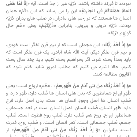
نبودند تا فرزند داشته باشند! ذرّیّه غیر از جدّ است. آیه «
إنَّا لَمَّا طَغَى
الْماءُ حَمَلْناكُمْ فِی الْجارِیَةِ
» این را می رساند که این «كُمْ» همان
انسان ها هستند که در رحم های مادران، در صلب های پدران ذرّیّه
بودند، ذرّیّه درونی و بیرونی. بنابراین «ذُرِّیَّتَهُمْ» یعنی «هُم حَال
کَونِهِم ذرّیّة».
«
وَ إِذْ أخَذَ رَبُّكَ
» این مجملی است که از نیم قرن تفکّر است خودی،
و نیم قرن تفکّرِ دیگر، آیت الله شاه آبادی. یک قرن تفکّر است که
باید بعداً بحث شود. اگر بخواهیم بحث کنیم، باید چند سال بحث
کنیم. حالا اشاره می کنیم که مطلب امروز شاید ختم شود که
آقایون مطالعه کنند.
«
وَ إذْ أخَذَ رَبُّكَ مِنْ بَنی‏ آدَمَ مِنْ ظُهُورِهِمْ
» . «هُم» ارواح است؛ یعنی
ظَهرِ ارواح همانطوری که بدن های انسان ها صُلب دارد، ظَهر دارد، و
صُلبِ انسان ها اصلِ وجودِ انسان ها است، بدن اصل دارد، فرع
دارد. ظَهرِ انسان، صُلبِ انسان، اصلِ انسان است در بُعد جسمانی،
همانطور ارواح. روح هم صُلب دارد. صُلبِ روح فطرت است. صُلبِ
جسم، صُلبِ جسمانی است. کمر انسان است. و صُلبِ روح، قدرت
است. بنابراین «
وَ إِذْ أخَذَ رَبُّكَ مِنْ بَنی‏ آدَمَ مِنْ ظُهُورِهِمْ
» از