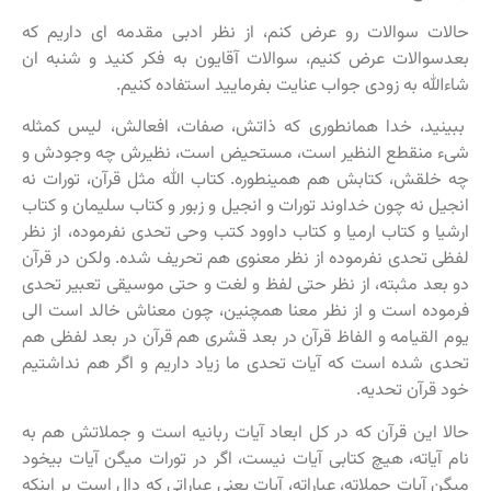
حالات سوالات رو عرض کنم، از نظر ادبی مقدمه ای داریم که
بعدسوالات عرض کنیم، سوالات آقایون به فکر کنید و ­­شنبه ان
شاءالله به زودی جواب عنایت بفرمایید استفاده کنیم.
ببینید، خدا همانطوری که ذاتش، صفات، افعالش، لیس کمثله
شیء منقطع النظیر است، مستحیض است، نظیرش چه وجودش و
چه خلقش، کتابش هم همینطوره. کتاب الله مثل قرآن، تورات نه
انجیل نه چون خداوند تورات و انجیل و زبور و کتاب سلیمان و کتاب
ارشیا و کتاب ارمیا و کتاب داوود کتب وحی تحدی نفرموده، از نظر
لفظی تحدی نفرموده از نظر معنوی هم تحریف شده. ولکن در قرآن
دو بعد مثبته، از نظر حتی لفظ و لغت و حتی موسیقی تعبیر تحدی
فرموده است و از نظر معنا همچنین، چون معناش خالد است الی
یوم القیامه و الفاظ قرآن در بعد قشری هم قرآن در بعد لفظی هم
تحدی شده است که آیات تحدی ما زیاد داریم و اگر هم نداشتیم
خود قرآن تحدیه.
حالا این قرآن که در کل ابعاد آیات ربانیه است و جملاتش هم به
نام آیاته، هیچ کتابی آیات نیست، اگر در تورات میگن آیات بیخود
میگن آیات جملاته، عباراته، آیات یعنی عباراتی که دال است بر اینکه