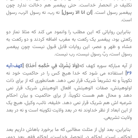
تکلیف در انحصار خداست. حتی پیغمبر هم دخالت ندارد چون
پیغمبر رسول است.
[ان انا الا رسول]
نه رب، نه رسول الرب، رسول
است.
بنابراین روایاتی که این مطلب را وانمود می کند که مثلا نماز دو
رکعتی بود، پیغمبر یک رکعت به مغرب اضافه کردند و دو رکعت به
عشاء و ظهر و عصر، این روایات قابل قبول نیست چون پیغمبر
رسول است، ربِّ رسول نیست، رب نیست.
از آیه مبارکه سوره کهف که
﴿وَلَا يُشْرِكُ فِي حُكْمِهِ أَحَدًا﴾ [
کهف:آیه
۲۶
]
استفاده می شود که خدا هیچ کس را در حاکمیت خود نه
تکویناً و نه تشریعاً شریک قرار نمی دهد. همانطوری که از برای ذات
اولوهیتش، صفات الوهیتش، افعال الوهیتش شریک قرار نمی
دهد و محال هم هست تکویناً، از برای حاکمیت و بیان احکام
شرعیه اش هم شریک قرار نمی دهد. خلیفه، نائب، وکیل، هیچ یک
از این ابعاد از نظر خداوند نه در بعد ولایت تکوینه است و نه در بعد
ولایت تشریعی.
بنابراین، بعد اول از مثلث مطالبی که ما برخورد باهاش داریم بعد
احکامی است. احکام در انحصار خداست، احکام فقه. بعد دوم،