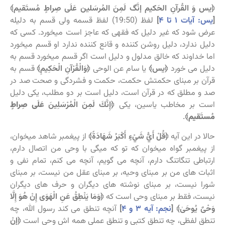
﴿یس وَ القُرآنِ الحَکیم إنَّگ لَمِنَ المُرسَلین عَلَی صِراطٍ مُستَقیم﴾
[
یس: آیات ۱ تا ۴
]
لفظ (19:50) لفظ قسمه ولی قسم به دلیله
عرض شود که غیر دلیل که فقهی که عاجز است میخورد. کسی که
دلیل ندارد، دلیل روشن کننده و قانع کننده ندارد او قسم میخورد
اما خداوند که خالق مدلول و دلیل است اگر قسم میخورد قسم به
دلیل می خورد
﴿يس﴾
یا سام عن الوحی
﴿وَالْقُرْآنِ الْحَكِيمِ﴾
قسم به
قرآن بر مبنای حکمتش حکمت، حکمت و فشردگی و صحت صد در
صد و مطلق که در قرآن است، دلیل است بر دو مطلب، یکی دلیل
است بر مخاطب یاسین، یکی
﴿إِنَّكَ لَمِنَ الْمُرْسَلِينَ
عَلَی صِراطٍ
مُستَقیم
﴾
.
حالا در این آیه
﴿قُلْ أَيُّ شَيْءٍ أَكْبَرُ شَهَادَةً﴾
از پیغمبر شاهد میخوان،
از پیغمبر گواه میخوان که تو که میگی با وحی من اتصال دارم،
ارتباطی تنگاتنگ دارم، آنچه می گویم، آنچه می کنم، تمام نفی و
اثبات های من بر مبنای وحیه، بر مبنای عقل من نیست، بر مبنای
شورا نیست، بر مبنای نوشته های دیگران و حرف های دیگران
نیست، فقط بر مبنای وحی است که
﴿وَمَا يَنْطِقُ عَنِ الْهَوَى إِنْ هُوَ إِلَّا
وَحْىٌ يُوحَىٰ﴾ [
نجم: آیه ۳
و ۴
]
آنچه تنطق می کند رسول الله، چه
تنطق لفظی، چه تنطق کتبی و تنطق عملی همه اش وحی است
﴿إِنْ