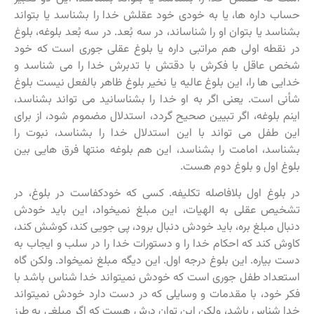
حساب داره ها، یا به خودی خود عقلش خدا را بشناسد یا بتواند
بشناسد یا بتوان او را شناساند، در سه بُعد. در سه بُعد بلوغه، بلوغ
در نقطه اولی هم مراتبی داره یا بلوغ عقلی جوری است که خود
شخص عاقل با فکرش با دقتش با تدبرش خدا را می شناسد و
خدایی ها را، این بلوغ عالیه یا نخیر بلوغ ظاهر بالفعل نیست بلوغ
شأنی است. یعنی اگر به او خدا را بشناسانید می تواند بشناسد،
اینم بلوغه، اگر تبیین صحیح گردد، استدلال مضموم شود، از برای
این طفل می تواند با این استدلال خدا را بشناسد، نبوت را
بشناسد، امامت را بشناسد، این هم بلوغه منتها فرق هایی بین
بلوغ اول و بلوغ دوم هست.
در بلوغ اول بلافاصله تکلیفه. کسی که خودکفاست در بلوغ، در
تشخیص عقلی به الهیات، این مبلغ نمیخواد، این باید خودش
دنبال مبلغ بره، باید خودش دنبال برود، پی جویی کند، کوشش کند،
کاوش کند که احکام خدا را و دستورات خدا را در سلب و ایجاب به
دست بیاره. این بلوغ درجه اول. این دیگه مبلغ نمیخواد. ولکن گاه
استعداد طفل جوری است که خودش نمیتواند خدا شناس باشد با
فکر خود، با مقدمات و وسایلی که در دست دارد خودش نمیتواند
خدا شناس باشد، ولکن این توان درش هست که اگر مبلغی به طرز