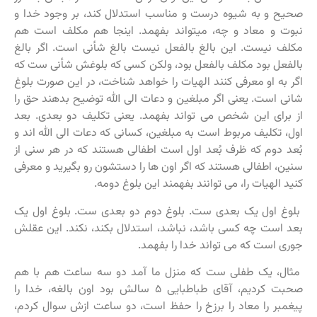
صحیح و به شیوه درست و مناسب استدلال کند، بر وجود خدا و
نبوت و معاد و چه، میتواند بفهمد. اینجا هم مکلف است هم
مکلف نیست. این بالغ بالفعل نیست بالغ شأنی است. اگر بالغ
بالفعل بود مکلف بالفعل بود، ولکن کسی که بلوغش شأنی ست که
اگر به او معرفی کنند الهیات را خواهد شناخت، در این صورت بلوغ
شانی است. یعنی اگر مبلغین و دعات الی الله توضیح بدهند حق را
از برای این شخص می تواند بفهمد. یعنی تکلیف دو بعدی. بعد
اول، تکلیف مربوط است به مبلغین، کسانی که دعات الی الله اند و
بُعد دوم که ظرف بُعد اول است اطفالی هستند که در هر سنی از
سنین، اطفالی هستند که اگر اون ها را دستشون رو بگیرید و معرفی
کنید الهیات را، می توانند بفهمند این بلوغ دومه.
بلوغ اول یک بعدی ست. بلوغ دوم دو بعدی ست. بلوغ اول یک
بعد است چه کسی باشد، نباشد، استدلال بکند، نکند. این عقلش
جوری است که می تواند خدا را بفهمد.
مثال، یک طفلی ست که منزل ما آمد دو سه ساعت هم با هم
صحبت کردیم، آقای طباطبایی ۵ سالش بود اون بالغه، خدا را
پیغمبر را معاد را برزخ را حفظ است، دو ساعت ازش سوال کردم،