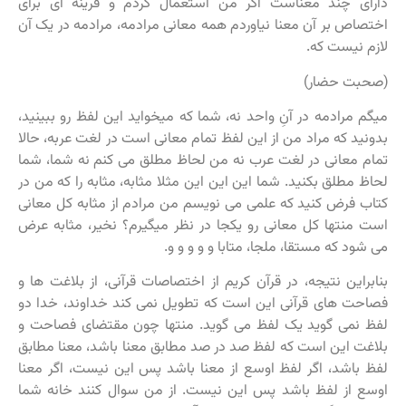
دارای چند معناست اگر من استعمال کردم و قرینه ای برای
اختصاص بر آن معنا نیاوردم همه معانی مرادمه، مرادمه در یک آن
لازم نیست که.
(صحبت حضار)
میگم مرادمه در آنِ واحد نه، شما که میخواید این لفظ رو ببینید،
بدونید که مراد من از این لفظ تمام معانی است در لغت عربه، حالا
تمام معانی در لغت عرب نه من لحاظ مطلق می کنم نه شما، شما
لحاظ مطلق بکنید. شما این این این مثلا مثابه، مثابه را که من در
کتاب فرض کنید که علمی می نویسم من مرادم از مثابه کل معانی
است منتها کل معانی رو یکجا در نظر میگیرم؟ نخیر، مثابه عرض
می شود که مستقا، ملجا، متابا و و و و و.
بنابراین نتیجه، در قرآن کریم از اختصاصات قرآنی، از بلاغت ها و
فصاحت های قرآنی این است که تطویل نمی کند خداوند، خدا دو
لفظ نمی گوید یک لفظ می گوید. منتها چون مقتضای فصاحت و
بلاغت این است که لفظ صد در صد مطابق معنا باشد، معنا مطابق
لفظ باشد، اگر لفظ اوسع از معنا باشد پس این نیست، اگر معنا
اوسع از لفظ باشد پس این نیست. از من سوال کنند خانه شما