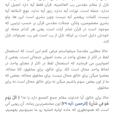
نازل از مقام مقدس رب العالمینه. قرآن فقط آیه دارد انجیل آیه
ندارد، جمله است. تورات آیه ندارد، زبور آیه ندارد، نهج البلاغه آیه
نیست، کلمات پیغمبر آیه نیست چون بشری است این ها، ولو
بشری معصومین، ولکن جملات مقدس قرآن بر حسب ترتیبی که
موجود است در قرآن تمام آیات است یعنی هر کدام جمله ای
خودش دلیل است بر اینکه نازل از رب است غیر رب نمیتواند نازل
کند.
حالا مطلبی مقدمتا میخواستم عرض کنم این است که استعمال
لفظ در اکثر از معنای واحد در بحث اصولی جنجالی است، بعضی از
اصولیین می فرمایند که استعمال لفظ در اکثر از معنای واحد در
لحاظ واحد محال است کلا، برای خالق، برای مخلوق، کلا محاله.
بعضیا میگن برای خالق محال نیست برای مخلوق محاله، بعضی که
ما از اون بعض سوم باشیم میگن نه برای خالق محال است نه برای
مخلوق.
حالا برای خالق، آیا خداوند مقام جمع الجمع دارد یا نه؟
﴿ كُلَّ يَوْمٍ
هُوَ فِي شَأْنٍ﴾ [
الرحمن :آیه ۲۹
]
اون مختصرترین زمانه، آنِ ربوبی آنی
است که همونطوری که ماده اولیه اصلیه رو ما نمیتونیم بفهمیم،