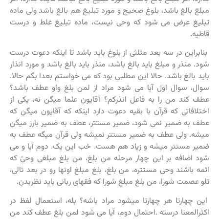
مبلغ بالغ باشد، بلوغ صحیح و مورد تبلیغ هم بالغ باشد ولی ماده
تبلیغ عرض می شود که وحی نیست، ماده تبلیغ غلط و درست
قاطیه.
بنابراین در سه بعد مثلثی از بلوغ باید باشد تا اینکه دعوت درست
شود. منذر و مبلغ باید بالغ باشد، منذر باید بالغ باشد و مورد انذار
باید بالغ باشد. حالا این مطلبی بود که می خواستم بعدا بگم حالا.
سوال، سوال اول آیا می شود مراد از لمن بلغ واو عطف باشد؟
عطف کند من را به فاعل انذرکم؟ آقایون علما میگن نه، یکی از
اختلافاتی که قرآن با بقیه دعوت دارد اینکه که آقایون میگن که
عطف به ضمیر نمی شود، ضمیر مستتر، عطف به ضمیر بارز میگن
میشه. ولی عطف به ضمیر مستتر نمیشه ولی قرآن میگه عطف به
ضمیر مستتر میشه و زیاد هم هست. خب این یک. دوم آیا و می
شود اضافه بر این چهار مرحله من بلغ، من بلغ مبلغی وحیً که
ائمه باشند وحی مستتره، من بلغ، بلغ مبلغ اونها رو در بعد تالی،
تلو عصمت شورا، من بلغ مبلغ شورا که فقهای ربانی باید نظربدن.
این چهارتا هر چهارتا میشود مراد باشه؟ بله، استعمال لفظ در
اکثرالمعنا درسته .احتمال دوم، آیا می شود لمن بلغ عطف کند من