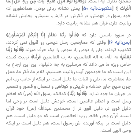
معجزه ندارد. آیه است.
﴿وَقَالُوا لَوْلَا أُنْزِلَ عَلَيْهِ آيَاتٌ مِنْ رَبِّهِ قُلْ إِنَّمَا
الْآيَاتُ ﴾ [
عنکبوت:آیه ۵۰
]
یعنی نشانه ربانی بودن. همانطوری که
خود رسول در فهمش، در فکرش، در کارش، سلبش، ایجابش نشانه
ربانیت دارد، قرآن هم نشانه ربانیت دارد.
در سوره یاسین دارد که
﴿قَالُوا رَبُّنَا يَعْلَمُ إِنَّا إِلَيْكُمْ لَمُرْسَلُونَ﴾
[
یس:آیه ۱۶
]
وقتی که معارضین رسل عیسی رو قبول نمی کردند،
تکذیب کردند، اولی را، دومی را، سومی را، یک حرف میزند
﴿قَالُوا رَبُّنَا
يَعْلَمُ﴾
نه الله، نه اله العالمین، نه رب العالمین
﴿رَبُّنَا﴾
تربیت کننده
خاص ویژه ما می داند که مرسلین به چه دلیلیه، این این ارجاع به
این است که ما خودمون آیت ربانیت هستیم. کلام ما، فکر ما، عمل
ما، معاشرت ما، نفی و اثبات ما دلیل است بر اینکه از جانب رب ایم
چون هیچ جای خدشه و تاریکی و کوتاهی و نقصان و قصور و تقصیر
در جریان ما جود ندارد.
﴿قَالُوا رَبُّنَا﴾
کذالک، رسول الله (ص) که اعظم
رسل است و اعظم عالمین است، خودش دلیل است بر وحی اما
دلیل قوی تر، دلیل قوی تر از محمدبن عبدالله (ص) خود قرآن
است. قرآن وحی خالص رب العالمین است که دو دلیل است. هم
دلیل است بر اینکه آورنده اش رسول است، هم دلیل است بر اینکه
وحی الهی است.