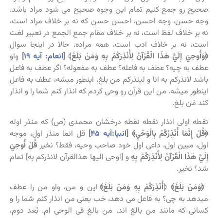
صحیح رو جمع کنیم تمام این وجوه صحیح می شود مراد باشد.
وجه حسن، وجه احسن، احسن حسن که نه بر خلاف مراد است،
نه بر خلاف لفظ است، نه بر خلاف مقام جمع الجمع در تعبیر لغت
است، نه بر خلاف ادب است، همه مراده. حالا در اینجا سوال
﴿وَأُوحِيَ إِلَيَّ هَذَا الْقُرْآنُ لِأُنْذِرَكُمْ بِهِ وَمَنْ بَلَغَ﴾ [
انعام: آیه ۱۹
]
واو
عطف به چیه؟ عطف به فاعله؟ عطف به مفعوله؟ اگر عطف به فاعل
باشد لانذرکم به انا و لینذرکم من بلغ، اینطور میشه، عطف به فاعل
اینطور میشه. من این قرآن رو وحی کردم که انذار کنم شما را و انذار
کند مَن بلغ.
نقطه اولی انذار نقطه نقطه درخشان محمدی (ص) که منذر اوله
﴿قُلْ إِنَّمَا أُنْذِرُكُمْ بِالْوَحْيِ
﴾
[
انبیا:آیه ۴۵
]
قل انما منذر اول، موجه
اول، مبین اول، داعی اول خود صاحب وحیه، فقط؟ نخیر
قُلْ
أُوحِيَ
إِلَيَّ
هَذَا الْقُرْآنُ لِأُنْذِرَكُمْ بِهِ
و [اوحی الیها هذالقرآن لانذرکم به] تمام
شد؟ نخیر.
﴿وَمَنْ بَلَغَ﴾
﴿أُنْذِرَكُمْ بِهِ وَمَنْ بَلَغَ﴾
این و من، واو من را عطف
میدهد به چی؟ به فاعل می دهد، خب یعنی من انذار کنم شما را و
کسانی که مانند من بالغ اند. من بالغ فی الوحی ام. بُعد دوم،