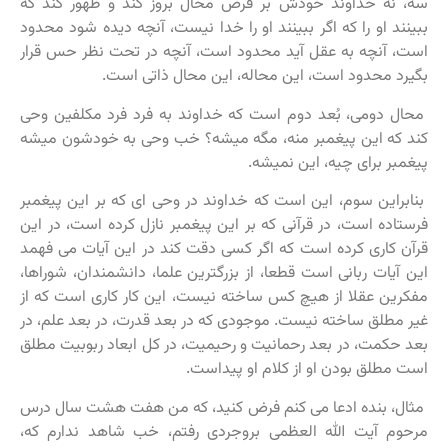
سه، نه خداوند خودش بر فرض محال بروز کند و ظهور کند که
ببینند او را که اگر ببینند او را خدا نیست، آنچه دیده شود محدود
است، آنچه به عقل آید محدود است، آنچه در تحت نظر حس قرار
بگیرد محدود است، این محاله، این محال ذاتی است.
محال دومی، بُعد دوم است که خداوند به فرد فرد مکلفین وحی
کند که این پیغمبر منه، مگه میشه؟ خب وحی به خودشون میشه
پیغمبر برای چیه، این نمیشه.
بنابراین سوم، این است که خداوند در وحی ای که بر این پیغمبر
فرستاده است، در قرآنی که بر این پیغمبر نازل کرده است، در این
قرآن کاری کرده است که اگر کسی دقت کند در این آیات می فهمد
این آیات ربانی است قطعا، از بزرگترین علما، دانشمندان، شوراها،
مفکرین عقلا از هیچ کس ساخته نیست، این کار کاری است که از
غیر مطلق ساخته نیست. موجودی که در بعد قدرت، در بعد علم، در
بعد حکمت، در بعد رحمانیت و رحیمیت، در کل ابعاد ربوبیت مطلق
است مطلق بودن او از کلام او پیداست.
مثال، بنده ادعا می کنم فرض کنید، که من هفت هشت سال درس
مرحوم آیت الله العظمی بروجردی رفتم، خب شاهد ندارم که،