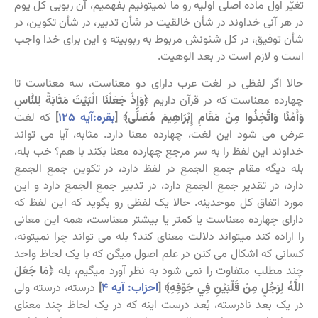
تغیّر اول ماده اصلی اولیه رو ما نمیتونیم بفهمیم، آن ربوبی کل یوم
در هر آنی خداوند در شأن خالقیت در شأن تدبیر، در شأن تکوین، در
شأن توفیق، در کل شئونش مربوط به ربوبیته و این برای خدا واجب
است و لازم است در بعد الوهیت.
حالا اگر لفظی در لغت عرب دارای دو معناست، سه معناست تا
چهارده معناست که در قرآن داریم
﴿وَإِذْ جَعَلْنَا الْبَيْتَ مَثَابَةً لِلنَّاسِ
وَأَمْنًا وَاتَّخِذُوا مِنْ مَقَامِ إِبْرَاهِيمَ مُصَلًّى﴾ [
بقره:آیه ۱۲۵
]
که لغت
عرض می شود این لغت، چهارده معنا دارد. مثابه، آیا می تواند
خداوند این لفظ را به سر مرجع چهارده معنا بکند با هم؟ خب بله،
بله دیگه مقام جمع الجمع در لفظ دارد، در تکوین جمع الجمع
دارد، در تقدیر جمع الجمع دارد، در تدبیر جمع الجمع دارد و این
مورد اتفاق کل موحدینه. حالا یک لفظی رو بگوید که این لفظ که
دارای چهارده معناست یا کمتر یا بیشتر معناست، همه این معانی
را اراده کند میتواند دلالت معنای کند؟ بله می تواند چرا نمیتونه،
کسانی که اشکال می کنن در علم اصول میگن که با یک لحاظ واحد
چند مطلب متفاوت را نمی شود به نظر آورد میگیم، بله
﴿مَا جَعَلَ
اللَّهُ لِرَجُلٍ مِنْ قَلْبَيْنِ فِي جَوْفِهِ﴾ [
احزاب: آیه ۴
]
درسته، درسته ولی
در یک بعد نادرسته، بُعد درست اینه که در یک لحاظ چند معنای