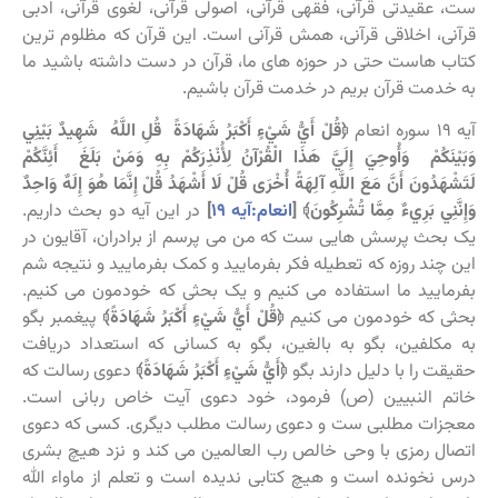
ست، عقیدتی قرآنی، فقهی قرآنی، اصولی قرآنی، لغوی قرآنی، ادبی
قرآنی، اخلاقی قرآنی، همش قرآنی است. این قرآن که مظلوم ترین
کتاب هاست حتی در حوزه های ما، قرآن در دست داشته باشید ما
به خدمت قرآن بریم در خدمت قرآن باشیم.
آیه ۱۹ سوره انعام
﴿قُلْ أَيُّ شَيْءٍ أَكْبَرُ شَهَادَةً قُلِ اللَّهُ شَهِيدٌ بَيْنِي
وَبَيْنَكُمْ وَأُوحِيَ إِلَيَّ هَذَا الْقُرْآنُ لِأُنْذِرَكُمْ بِهِ وَمَنْ بَلَغَ أَئِنَّكُمْ
لَتَشْهَدُونَ أَنَّ مَعَ اللَّهِ آلِهَةً أُخْرَى قُلْ لَا أَشْهَدُ قُلْ إِنَّمَا هُوَ إِلَهٌ وَاحِدٌ
وَإِنَّنِي بَرِيءٌ مِمَّا تُشْرِكُونَ﴾ [
انعام:آیه ۱۹
]
در این آیه دو بحث داریم.
یک بحث پرسش هایی ست که من می پرسم از برادران، آقایون در
این چند روزه که تعطیله فکر بفرمایید و کمک بفرمایید و نتیجه شم
بفرمایید ما استفاده می کنیم و یک بحثی که خودمون می کنیم.
بحثی که خودمون می کنیم
﴿قُلْ أَيُّ شَيْءٍ أَكْبَرُ شَهَادَةً﴾
پیغمبر بگو
به مکلفین، بگو به بالغین، بگو به کسانی که استعداد دریافت
حقیقت را با دلیل دارند بگو
﴿أَيُّ شَيْءٍ أَكْبَرُ شَهَادَةً﴾
دعوی رسالت که
خاتم النبیین (ص) فرمود، خود دعوی آیت خاص ربانی است.
معجزات مطلبی ست و دعوی رسالت مطلب دیگری. کسی که دعوی
اتصال رمزی با وحی خالص رب العالمین می کند و نزد هیچ بشری
درس نخونده است و هیچ کتابی ندیده است و تعلم از ماواء الله