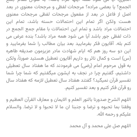
الجمع؟ یا بعضی مراده؟ مرجحات لفظی و مرجحات معنوی در بعد
اصل از فاعل در بعد از مفعول مرجحات لفظی مرجحات معنوی
هست ولکن اگر تمام این احتمالات حسنه باشد، تمام این
احتمالات مراد باشد و تمام این احتمالات با مقام جمع الجمع در
ذات لفظی جور باشد آیا می شود همه مراد باشد؟ بنده عرض می
کنم بله. آقایون فکر بفرمایید بعد بیان مطالب را شما بفرمایید و
این دو سه روز هم که ایام شهادت مادر عزیزمون صدیقه طاهره
(س) است و کمال تاثر رو داریم آقایون تعطیل هستید صورتاً، ولکن
به قول مرحوم امام (رضی) می فرمودند که ما هفتاد سال تعطیلی
داشتیم، گفتیم چرا در نجف به ایشون میگفتیم که شما چرا شما
تفسیر قرآن نمیگید؟ گفتند هفتاد سال تعطیل لازمه که هفتاد سال
رو قرآن فکر کنیم و بعد تفسیر کنیم.
اللهم الشرح صدورنا بالنور العلم و الایمان و معارف القرآن العظیم و
وفقنا بما تحبوه و ترضا و جنبنا ان ما لا تحبوا و لا ترضا. والسلام
علیکم و رحمه الله.
اللهم صل علی محمد و آل محمد