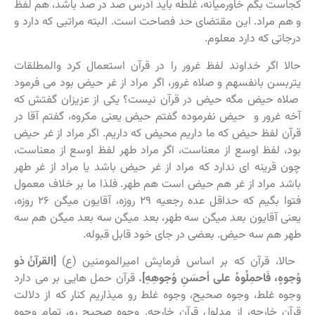
کجاست بگم خاورمیانه، غلطه باید آدرس صد در صد باشد، هم لفظ
و هم مراد. این مقتضای حد فصاحت است. البته مراتبی که دارد و
درجاتی که دارد معلوم.
حالا اگر خداوند لفظ غرور را در قرآن استعمال کرد والمطلقات
یتربسن بانفسهم و صلاه غرور، اگر مراد از غر حیض بود می فرمود
صلاه حیض مگه حیض در قرآن نیست؟ یکی از عزیزان گفتش که
آخه غرور و حیض نفرموده گفتم حیض یعنی مکروه، گفتم آقا در
قرآن لفظ حیض که ما داریم محیض که داریم. اگر مراد از غر حیض
بود، لفظ اوسع از معناست، اگر مراد طهر لفظ اوسع از معناست،
چون قرینه ای ندارد که مراد از غر حیض باشد یا مراد از غر طهر
باشد مراد از غر هم حیض است هم طهر. فلذا ما بر خلاف معمول
فتوا بگیم که حداقل عده رجعیه ۲۹ روزه، آقایون میگن ۲۶ روزه،
یعنی آقایون بعد میگن سه طهر، بعد میگن سه بعد میگن هم سه
طهر هم سه حیض. بعضی در جای خود قابل قبوله.
حالا، قرآن که بر اساس فرمایش امیرالمومنین (ع)
[القرآنُ ذو
وُجوهٍ، فَاحمِلُوهُ على أحسَنِ وُجوهِهِ].
قرآن حمل هایی بر می دارد
وجوه غلط، وجوه صحیح، وجوه غلط رو میذاریم کنار که از دلالت
قرآن خارجه، از مدلول قرآن خارجه. وجوه صحیح رو، تمام وجوه