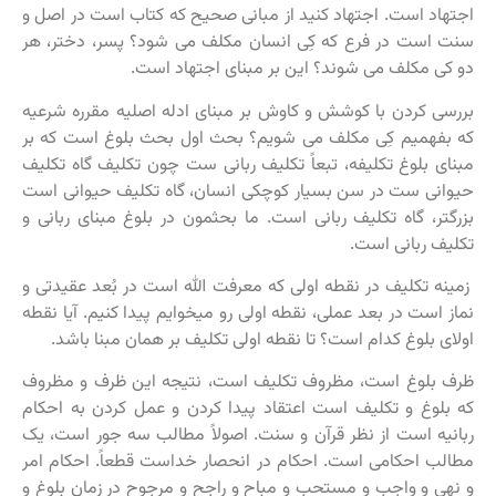
اجتهاد است. اجتهاد کنید از مبانی صحیح که کتاب است در اصل و
سنت است در فرع که کِی انسان مکلف می شود؟ پسر، دختر، هر
دو کی مکلف می شوند؟ این بر مبنای اجتهاد است.
بررسی کردن با کوشش و کاوش بر مبنای ادله اصلیه مقرره شرعیه
که بفهمیم کِی مکلف می شویم؟ بحث اول بحث بلوغ است که بر
مبنای بلوغ تکلیفه، تبعاً تکلیف ربانی ست چون تکلیف گاه تکلیف
حیوانی ست در سن بسیار کوچکی انسان، گاه تکلیف حیوانی است
بزرگتر، گاه تکلیف ربانی است. ما بحثمون در بلوغ مبنای ربانی و
تکلیف ربانی است.
زمینه تکلیف در نقطه اولی که معرفت الله است در بُعد عقیدتی و
نماز است در بعد عملی، نقطه اولی رو میخوایم پیدا کنیم. آیا نقطه
اولای بلوغ کدام است؟ تا نقطه اولی تکلیف بر همان مبنا باشد.
ظرف بلوغ است، مظروف تکلیف است، نتیجه این ظرف و مظروف
که بلوغ و تکلیف است اعتقاد پیدا کردن و عمل کردن به احکام
ربانیه است از نظر قرآن و سنت. اصولاً مطالب سه جور است، یک
مطالب احکامی است. احکام در انحصار خداست قطعاً. احکام امر
و نهی و واجب و مستحب و مباح و راجح و مرجوح در زمان بلوغ و