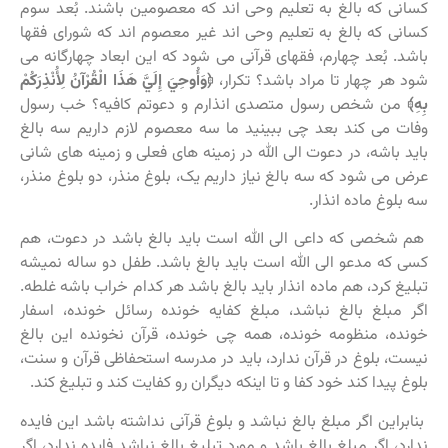
کسانی که بالغ به تعلیم وحی اند که معصومین باشند. بُعد سوم
کسانی که بالغ به تعلیم وحی اند غیر معصوم اند که شورای فقها
باشد. بُعد چهارم، فقهای قرآنی می شود که این ابعاد چهارگانه می
شود هر چهار تا مراد باشد؟ تکرار،
﴿وَأُوحِيَ إِلَيَّ هَذَا الْقُرْآنُ لِأُنْذِرَكُمْ
بِهِ﴾
من شخص رسول متصدی انذارم و دعوتم کافیه؟ خب رسول
وفات می کند بعد چی ببینید ما سه معصوم لازم داریم سه بالغ
باید باشه، در دعوت الی الله در زمینه های فعلی و زمینه های شانی
عرض می شود که سه بالغ نیاز داریم یک، بلوغ منذر، دو بلوغ منذر،
سه بلوغ ماده انذار.
هم شخصی که داعی الی الله است باید بالغ باشد در دعوت، هم
کسی که مدعو الی الله است باید بالغ باشد. طفل دو ساله نمیشه
تبلیغ کرد، هم ماده انذار باید بالغ باشد هر کدام خراب باشه غلطه.
اگر مبلغ بالغ نباشد، مبلغ کفایه خونده رسائل خونده، اسفار
خونده، منظومه خونده، همه چی خونده، قرآن نخونده این بالغ
نیست، بلوغ در قرآن ندارد، باید در مدرسه استحفاظی قرآن و سنت،
بلوغ پیدا کند خود کفا و تا اینکه دیگران رو کفایت کند و تبلیغ کند.
بنابراین اگر مبلغ بالغ نباشد و بلوغ قرآنی نداشته باشد این فایده
ندارد، اگر مبلغ بالغ باشد و مورد تبلیغ بالغ نباشد فایده ندارد، اگر