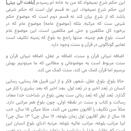
این حکم شرع نمیخواد که من به خانه ام رسیدم
[بلغت الی بیتی]
این حکم شرع نمیخواد، این نه قسم اول است که حکم شرعی
باشد که از شرع بیان کند نه قسم دوم است که موضوع حکم
شرعی ست که مرکبه، بلکه (موضوع عامه) موضوع عام که در
برخورد کل مکلفین و حتی غیر مکلفین است، این موضوع عام
است. بلوغ هم چنینه. منتها راجع به بلوغ که زمینه تکلیف است
تعابیر گوناگونی در قرآن و سنت وجود دارد.
اضافه تبیانی قرآن و سنت، اضافه بر عقل، اضافه تبیانی قرآن و
سنت مربوط است به موضوعاتی و مطالبی که ما میتونیم بهش
برسیم اما قرآن کمک می کند، سنت کمک می کند.
حالا بلوغ، بلوغ، عقل، شعور، فکر و از این قبیل ها، رسایی، رسایی
انسان در بُعد اخیر و در بُعد اول. بعد اخیر که بعد بشری را کنار می
گذارد. بُعد اول که بُعد ربانی ست یعنی بلوغ در شناخت خدا معاد،
رسالت و کتاب و سنت در نقطه اولی، چون بلوغ هم مراتبی دارد.
مثلاً سن تکلیف را آقایون معین می کنند، مثلا میگن ۱۵ سال، خب
۱۵ سال از نظر آقایون اول زمان بلوغه، ۱۶ سال چی؟ ۱۳ سال چی؟
اینا مراتب بلوغه، مراتب عالیه بلوغه. مرتبه ادنای بلوغ انسان این
است که عقلش خدا را بشناسد یا بتواند بشناسد، این دو تعبیر