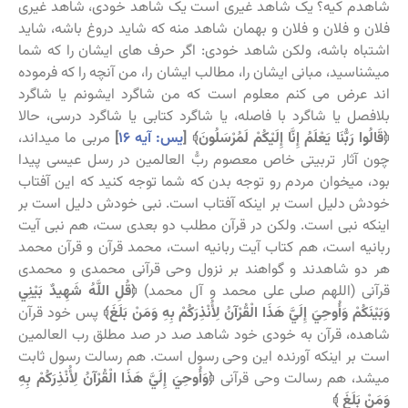
شاهدم کیه؟ یک شاهد غیری است یک شاهد خودی، شاهد غیری
فلان و فلان و فلان و بهمان شاهد منه که شاید دروغ باشه، شاید
اشتباه باشه، ولکن شاهد خودی: اگر حرف های ایشان را که شما
میشناسید، مبانی ایشان را، مطالب ایشان را، من آنچه را که فرموده
اند عرض می کنم معلوم است که من شاگرد ایشونم یا شاگرد
بلافصل یا شاگرد با فاصله، یا شاگرد کتابی یا شاگرد درسی، حالا
﴿قَالُوا رَبُّنَا يَعْلَمُ إِنَّا إِلَيْكُمْ لَمُرْسَلُونَ﴾ [
یس: آیه ۱۶
]
مربی ما میداند،
چون آثار تربیتی خاص معصوم ربُّ العالمین در رسل عیسی پیدا
بود، میخوان مردم رو توجه بدن که شما توجه کنید که این آفتاب
خودش دلیل است بر اینکه آفتاب است. نبی خودش دلیل است بر
اینکه نبی است. ولکن در قرآن مطلب دو بعدی ست، هم نبی آیت
ربانیه است، هم کتاب آیت ربانیه است، محمد قرآن و قرآن محمد
هر دو شاهدند و گواهند بر نزول وحی قرآنی محمدی و محمدی
قرآنی (اللهم صلی علی محمد و آل محمد)
﴿قُلِ اللَّهُ شَهِيدٌ بَيْنِي
وَبَيْنَكُمْ وَأُوحِيَ إِلَيَّ هَذَا الْقُرْآنُ لِأُنْذِرَكُمْ بِهِ وَمَنْ بَلَغَ﴾
پس خود قرآن
شاهده، قرآن به خودی خود شاهد صد در صد مطلق رب العالمین
است بر اینکه آورنده این وحی رسول است. هم رسالت رسول ثابت
میشد، هم رسالت وحی قرآنی
﴿وَأُوحِيَ إِلَيَّ هَذَا الْقُرْآنُ لِأُنْذِرَكُمْ بِهِ
وَمَنْ بَلَغَ ﴾