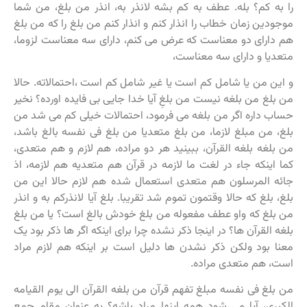
را به کم؟ بله. عطف به کم بشه لانذر به، انذر من بلغ، من شما
موجودین زمان خطاب را انذار کنم و انذار کنم من بلغ را که من بلغ
هم دارای دو معناست که عرض می کنم، دارای سه معناست لزوما،
متعدیا و دارای سه معناست،
و این من یا شامل کم است یا غیر شامل کم است ،احتمالاته. حالا
من بلغ من بلغه نیست من بلغِ آیا خدا جایی بی فایده اورده؟ نخیر
حساب داره اگر من بلغه می فرمود، احتمالات خیلی کم می شد من
بلغ، من مبلغ لازما، من بلغ متعدیا من بلغ فی نفسه بالغ باشد،
من بلغه بلغه القرآن، ببینید هر دو مراده، هم لازم و هم متعدی،
کما اینکه جاء در لغت ما لازمه در قرآن هم متعدیه هم لازمه، اذ
جائه المرسلون هم متعدی استعمال شده هم لازم حالا این من
بلغ، بلغ که حالا وقتمون تموم شد تقریبا. بلغ آیا لانذرکم به و انذر
من بلغ که واو عطف مفعوله من بلغ خودش بالغ است؟ یا من بلغ
بلغه القرآن ها؟ در اینجا ذکر نشده چرا برای اینکه اگر ها ذکر بود یک
معنا بود ولکن ذکر نشدن ها دلیل است بر اینکه هم لازم مراد
است، هم متعدی مراده.
من بلغ فی نفسه مبلغ تفهم قرآن من بلغه القرآن الی یوم القیامه
الکبری، آیا می شود همه اینها مراد باشه؟ به عنوان مقام جمع