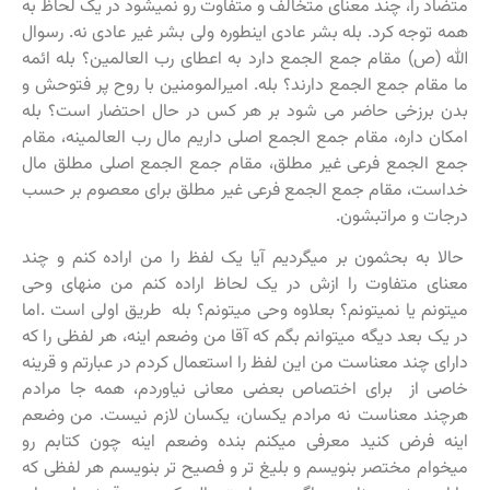
متضاد را، چند معنای متخالف و متفاوت رو نمیشود در یک لحاظ به
همه توجه کرد. بله بشر عادی اینطوره ولی بشر غیر عادی نه. رسوال
الله (ص) مقام جمع الجمع دارد به اعطای رب العالمین؟ بله ائمه
ما مقام جمع الجمع دارند؟ بله. امیرالمومنین با روح پر فتوحش و
بدن برزخی حاضر می شود بر هر کس در حال احتضار است؟ بله
امکان داره، مقام جمع الجمع اصلی داریم مال رب العالمینه، مقام
جمع الجمع فرعی غیر مطلق، مقام جمع الجمع اصلی مطلق مال
خداست، مقام جمع الجمع فرعی غیر مطلق برای معصوم بر حسب
درجات و مراتبشون.
حالا به بحثمون بر میگردیم آیا یک لفظ را من اراده کنم و چند
معنای متفاوت را ازش در یک لحاظ اراده کنم من منهای وحی
میتونم یا نمیتونم؟ بعلاوه وحی میتونم؟ بله طریق اولی است .اما
در یک بعد دیگه میتوانم بگم که آقا من وضعم اینه، هر لفظی را که
دارای چند معناست من این لفظ را استعمال کردم در عبارتم و قرینه
خاصی از برای اختصاص بعضی معانی نیاوردم، همه جا مرادم
هرچند معناست نه مرادم یکسان، یکسان لازم نیست. من وضعم
اینه فرض کنید معرفی میکنم بنده وضعم اینه چون کتابم رو
میخوام مختصر بنویسم و بلیغ تر و فصیح تر بنویسم هر لفظی که