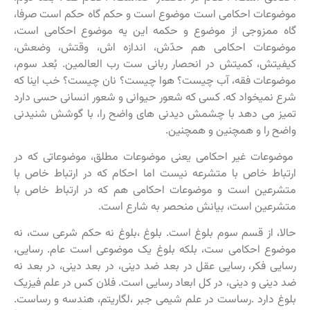
موضوعات احکامی است موضوع است و حکم گاه حکم است صرفا،
گاه ممزوجی از موضوع و حکمه این یه موضوع احکامی است،
موضوعات احکامی هم حدّش، اندازه اش، وقتش، وضعش،
کیفیتش، کمیتش در انحصار ربانی ست رب العالمین. بُعد سوم،
موضوعات فقه، آب چیست؟ هوا چیست؟ نان چیست؟ خب اینا که
شرع نمیخواد که. کسی که شعور حیوانی و شعور انسانی حسی دارد
تمیز می دهد با چشمش دیدنی های واضح را، با گوشش شنیدنی
واضح را و همچنین و همچنین.
موضوعات غیر احکامی یعنی موضوعات مطلق، موضوعاتی که در
ارتباط خاص با متشرعه نیست اما احکام که در ارتباط خاص با
متشرعین است و موضوعات احکامی هم که در ارتباط خاص با
متشرعین است، بیانش منحصر به شارع است.
حالا، از قسم سوم بلوغ است. بلوغ ،بلوغ نه حکم شرعی ست، نه
موضوع احکامی ست، بلکه بلوغ یک موضوعی است عام. رسایی،
رسایی فکر، رسایی عقل در بعد ضد دینی، در بعد دینی، در بعد نه
ضد دینی و دینی، در کل ابعاد رسایی است. فلان کس در علم فیزیک
بلوغ دارد .رساست در علم شیمی جبر ،لگاریتم، هندسه و رساست.