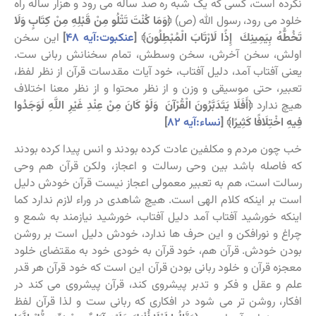
نکرده است، کسی که یک شبه ره صد ساله می رود و هزار ساله راه
خلود می رود، رسول الله (ص)
﴿وَمَا كُنْتَ تَتْلُو مِنْ قَبْلِهِ مِنْ كِتَابٍ وَلَا
تَخُطُّهُ بِيَمِينِكَ إِذًا لَارْتَابَ الْمُبْطِلُونَ﴾ [
عنکبوت:آیه ۴۸
]
این سخن
اولش، سخن آخرش، سخن وسطش، تمام سخنانش ربانی ست.
یعنی آفتاب آمد، دلیل آفتاب، خود آیات مقدسات قرآن از نظر لفظ،
تعبیر، حتی موسیقی و وزن و از نظر محتوا و از نظر معنا اختلاف
هیچ ندارد
﴿أَفَلَا يَتَدَبَّرُونَ الْقُرْآنَ وَلَوْ كَانَ مِنْ عِنْدِ غَيْرِ اللَّهِ لَوَجَدُوا
فِيهِ اخْتِلَافًا كَثِيرًا﴾ [
نساء:آیه ۸۲
]
خب چون مردم و مکلفین عادت کرده بودند و انس پیدا کرده بودند
که فاصله باشد بین وحی رسالت و اعجاز، ولکن قرآن هم وحی
رسالت است، هم به تعبیر معمولی اعجاز نیست قرآن خودش دلیل
است بر اینکه کلام الهی است. هیچ شاهدی در وراء لازم ندارد کما
اینکه خورشید آفتاب آمد دلیل آفتاب، خورشید نیازمند به شمع و
چراغ و نورافکن و این حرف ها ندارد، خودش دلیل است بر روشن
بودن خودش. قرآن هم، خود قرآن به خودی خود به مقتضای خلود
معجزه قرآن و خلود ربانی بودن قرآن این است که خود قرآن هر قدر
علم و عقل و فکر و تدبر پیشروی کند، قرآن پیشروی می کند در
افکار، روشن تر می شود در افکاری که ربانی ست و لذا قرآن لفظ