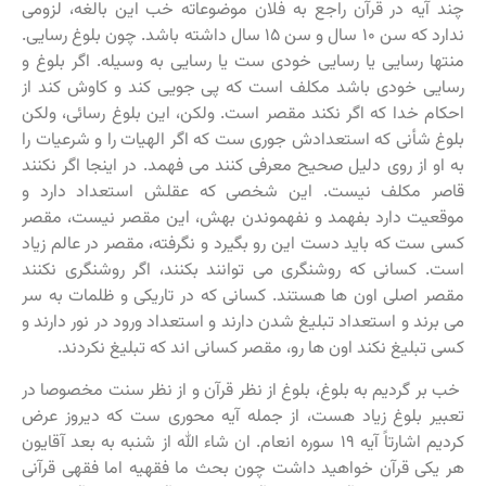
چند آیه در قرآن راجع به فلان موضوعاته خب این بالغه، لزومی
ندارد که سن ۱۰ سال و سن ۱۵ سال داشته باشد. چون بلوغ رسایی.
منتها رسایی یا رسایی خودی ست یا رسایی به وسیله. اگر بلوغ و
رسایی خودی باشد مکلف است که پی جویی کند و کاوش کند از
احکام خدا که اگر نکند مقصر است. ولکن، این بلوغ رسائی، ولکن
بلوغ شأنی که استعدادش جوری ست که اگر الهیات را و شرعیات را
به او از روی دلیل صحیح معرفی کنند می فهمد. در اینجا اگر نکنند
قاصر مکلف نیست. این شخصی که عقلش استعداد دارد و
موقعیت دارد بفهمد و نفهموندن بهش، این مقصر نیست، مقصر
کسی ست که باید دست این رو بگیرد و نگرفته، مقصر در عالم زیاد
است. کسانی که روشنگری می توانند بکنند، اگر روشنگری نکنند
مقصر اصلی اون ها هستند. کسانی که در تاریکی و ظلمات به سر
می برند و استعداد تبلیغ شدن دارند و استعداد ورود در نور دارند و
کسی تبلیغ نکند اون ها رو، مقصر کسانی اند که تبلیغ نکردند.
خب بر گردیم به بلوغ، بلوغ از نظر قرآن و از نظر سنت مخصوصا در
تعبیر بلوغ زیاد هست، از جمله آیه محوری ست که دیروز عرض
کردیم اشارتاً آیه ۱۹ سوره انعام. ان شاء الله از شنبه به بعد آقایون
هر یکی قرآن خواهید داشت چون بحث ما فقهیه اما فقهی قرآنی