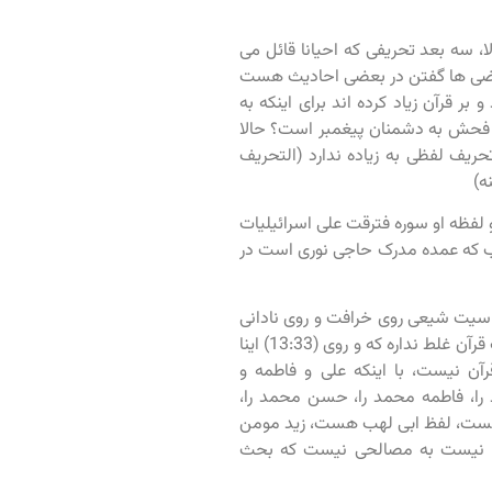
ه بعد تحریفی که احیانا قائل می
، بعضی ها گفتن در بعضی احادیث هست
بر قرآن زیاد کرده اند برای اینکه به
فحش به دشمنان پیغمبر است؟ حالا
و شیعتا، قرآن تحریف لفظی به زیاده ندارد (التحریف
ه)
لفظه او سوره فترقت علی اسرائیلیات
ب که عمده مدرک حاجی نوری است در
سیت شیعی روی خرافت و روی نادانی
و روی نفهمی و روی (13:28)ا سلام شخصی داشت قرآن می نوشت رسید به شغلتنا، گفت قرآن غلط نداره که و روی (13:33) اینا
آن نیست، با اینکه علی و فاطمه و
د را، فاطمه محمد را، حسن محمد را،
ید هست، لفظ ابی لهب هست، زید مومن
رد نیست به مصالحی نیست که بحث