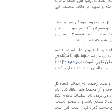
 الصفات ربانیه علی جمعه و قرآنه
 مکه و مدینه در حالات مختلف، این
 قرآن جمع قرآن است. یعنی این صورتی که قرآن دارد از نظر ۱۱۴ سوره، اول حمد، دوم بقره، آل عمران، نساء،
 و همچنین آیات هر سوره ای اینجور
اند، بعضی کلا مکیه هستند، بعضی از
شود که یا من یا زیاد.
ُ﴾
علینا نا نه توش علی است، نه عمر
نه پیغمبر است،
﴿عَلَيْنَا
﴾
﴿إِنَّا أَنْزَلْنَاهُ فِي
ا نَحْنُ نُحْيِي الْمَوْتَ﴾
[
یس: آیه ۱۲
]
فقط
 العالمین است که خداوند گاه از
 فعلیه رحیمیه نه رحمانیه اعطاء کل
 آل محمد) علما، علقا، کتابا، بنتا
د می فرمود (انا اعطیناک فاطمه) لفظ
شد تا فصیح باشد و الا فصیح نیست.
تن نیست گمراه کردن است. این است