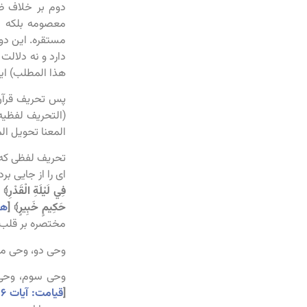
دوم بر خلاف ظا
معصومه بلکه ا
مستقره. این دو 
دارد و نه دلالت 
هذا المطلب) ای
پس تحریف قرآن
(التحریف لفظیه 
المعنا تحویل الم
تحریف لفظی که 
ای را از جایی ب
فِي لَيْلَةِ الْقَدْرِ﴾
[
حَكِيمٍ خَبِيرٍ﴾
[
هو
مختصره بر قلب ر
وحی دو، وحی مفصل تنزیلی قرآن است در 
وحی سوم، وحی 
[
قیامت: آیات ۱۶ و ۱۷