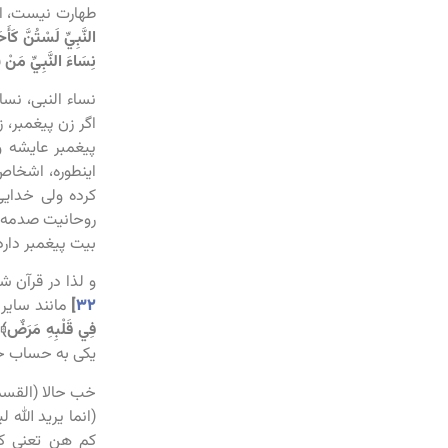
طهارت نیست، ا
النَّبِيِّ لَسْتُنَّ كَأ
نِسَاءَ النَّبِيِّ مَنْ
نساء النبی، نس
اگر زن پیغمبر، 
پیغمبر عایشه و
اینطوره، اشخاص
کرده ولی خدای
روحانیت صدمه زد
بیت پیغمبر دارد
و لذا در قرآن ش
۳۲
]
مانند سایر 
فِي قَلْبِهِ مَرَضٌ﴾
یکی به حساب خو
خب حالا (القسم 
(انما یرید الل
کم هن تعنی کن و کم (20:27) تعن