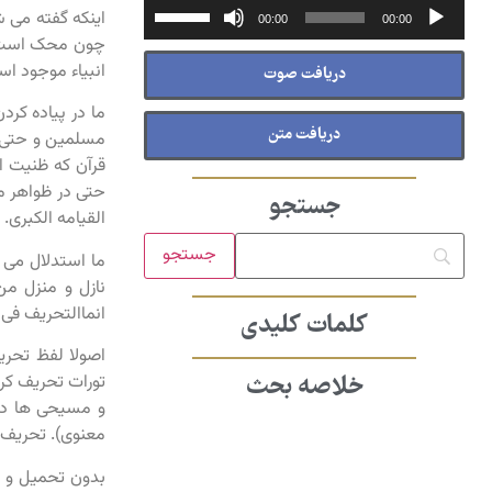
پخش‌کننده
برای
اینکه گفته می 
00:00
00:00
صوت
افزایش
چون محک است و 
یا
انبیاء موجود اس
دریافت صوت
کاهش
ما در پیاده کرد
صدا
دریافت متن
مسلمین و حتی م
از
قرآن که ظنیت ا
کلیدهای
حتی در ظواهر مس
بالا
جستجو
القیامه الکبری.
و
پایین
ما استدلال می ک
استفاده
نازل و منزل من 
کنید.
انماالتحریف فی 
کلمات کلیدی
اصولا لفظ تحری
تورات تحریف کر
خلاصه بحث
و مسیحی ها در 
معنوی). تحریف م
بدون تحمیل و تف