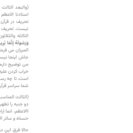
(والبعد الثالث
استادنا الاعظم
تحریف در قرآن 
الثالثه والثلاث
وَرَسُولَهُ إِنَّمَا يُر
المیزان می فرما
جاش اینجا نیست
من توضیح دارم 
خراب کردن علیه
است، تا چه رسد 
شما سراسر قرآن را در ۱۱۴ سوره و ۶۶۶۶ آیه بگردید هیچ جایی نمی توانید پیدا ک
(الثالث المناسب
دو جنبه را تطهی
االاعظم، انما ا
حسناه و سائر الا
حالا فرق این د