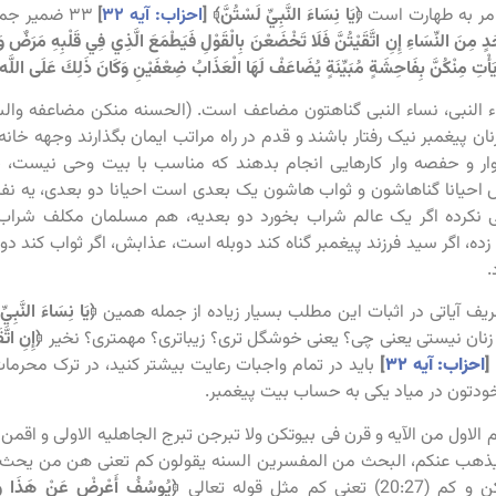
مر به طهارت است
﴿يَا نِسَاءَ النَّبِيِّ لَسْتُنَّ﴾ [
احزاب: آیه ۳۲
]
۳۳ ضمیر جمع مونث است
َحَدٍ مِنَ النِّسَاءِ إِنِ اتَّقَيْتُنَّ فَلَا تَخْضَعْنَ بِالْقَوْلِ فَيَطْمَعَ الَّذِي فِي قَلْبِهِ مَرَضٌ وَ
 يَأْتِ مِنْكُنَّ بِفَاحِشَةٍ مُبَيِّنَةٍ يُضَاعَفْ لَهَا الْعَذَابُ ضِعْفَيْنِ وَكَانَ ذَلِكَ عَلَى اللَّه
اء النبی، نساء النبی گناهتون مضاعف است. (الحسنه منکن مضاعفه والس
زنان پیغمبر نیک رفتار باشند و قدم در راه مراتب ایمان بگذارند وجهه خا
ار و حفصه وار کارهایی انجام بدهند که مناسب با بیت وحی نیست، خان
 احیانا گناهاشون و ثواب هاشون یک بعدی است احیانا دو بعدی، یه نفر
ی نکرده اگر یک عالم شراب بخورد دو بعدیه، هم مسلمان مکلف شراب 
ه، اگر سید فرزند پیغمبر گناه کند دوبله است، عذابش، اگر ثواب کند دو
.
ریف آیاتی در اثبات این مطلب بسیار زیاده از جمله همین
﴿يَا نِسَاءَ النَّبِي
زنان نیستی یعنی چی؟ یعنی خوشگل تری؟ زیباتری؟ مهمتری؟ نخیر
﴿إِنِ اتَّ
[
احزاب: آیه ۳۲
]
باید در تمام واجبات رعایت بیشتر کنید، در ترک محرمات 
دتون در میاد یکی به حساب بیت پیغمبر.
الاول من الآیه و قرن فی بیوتکن ولا تبرجن تبرج الجاهلیه الاولی و اقمن
ه لیذهب عنکم، البحث من المفسرین السنه یقولون کم تعنی هن من یحث
ی کم مثل قوله تعالی
﴿يُوسُفُ أَعْرِضْ عَنْ هَذَا وَا