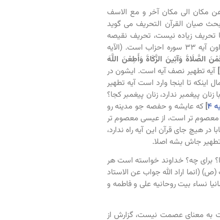
 عن مکان الی مکان آخر و مع الاسف
بحث صیان القرآن التحریف می گوید
ا تحریف زیاده نیست، تحریف نقیصه
نیست، تحریف از مکانی به مکان نیست، فقط یک جاست که می شود گفت تحریفه و اون آیه ۳۳ سوره احزاب است. (الآیه
ِمْنَ الصَّلَاةَ وَآتِينَ الزَّكَاةَ وَأَطِعْنَ اللَّهَ
]
آیه تطهیر نصف آیه است. ایشون در
 اینکه تا اینجا وارد است آیه تطهیر
ن پیغمبر ندارد، زنان پیغمبر کجا؟
 ۴
]
که عایشه و حفصه جو مدینه رو
سی معصوم تر است، از عیسی معصوم تر
در هیچ جای قرآن این آیه راه ندارد،
را؟ برای چه؟ خداوند خواسته است هر
ص) (انما اراد الله جواب عن الاستاد
انیا نساء بیت روحانیه علی و فاطمه و
ارت به معنای عصمت نیست، گزارش از