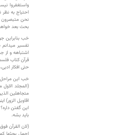
واستغفروا نیس
احتیاج به نظر 
نحن متبصرون لا
بحث بعد خواهد 
خب بنابراین جوا
تفسیر میدانم ب
اشتباهه و از جم
قرآن کتاب فلسف
حتی افکار ادبی،
(المجلد الاول 
متجاهلین الذین 
اقاویل الزور) ا
این گفتن داره؟ 
باید بشه.
(لان القرآن فوق
اجمل بحثها کما