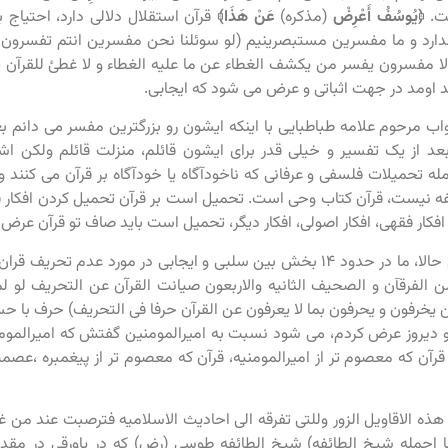
ت.
﴿يُوسُفُ أَعْرِضْ
(مذکره)
عَنْ هَذَا﴾
قرآن استقلال دلالی دارد، احتیاج 
ندارد و ما مفسرین مستبصرینیم (لو سوئلنا نحن مفسرین انتم تفسرون 
 مفسرون یفسر من یکشف الغطاء عن ما علیه الغطاء و لا غطئ للقرآن تبی
اومد در جهت اثباتی و عرض می شود که ایجابی.
ب مرحوم علامه طباطبایی با اینکه ایشون رو بزرگترین مفسر می دانم بعد
عد از یک تفسیر و خیلی قدر برای ایشون قائلم، منزلت قائلم ولکن ا
له تحمیلات فلسفی و عرفانی که ناخودآگاه یا خودآگاه بر قرآن می کنند و 
ه نیست، قرآن کتاب وحی است. تحمیل است بر قرآن تحمیل کردن افکار فلس
 افکار فقهی، افکار اصولی، افکار دیگر، تحمیل است باید صاف تو قرآن عرض 
خب این مراحل حالا، ما در حدود ۱۴ بخش بین سلبی و ایجابی در مورد 
من الفرقآن و الصحیف الثانیه والاربعون صیانت القرآن عن التحریف لو
یخرفون و یحرفون بما لا یعرفون عن القرآن حرفا فی التحریف) حرف با ح
ینو دیروز عرض کردم، می شود نسبت به امیرالمومنین گفتش که امیرالموم
قرآن که معصوم تر از امیرالمومنیه، قرآن که معصوم تر از پیغمبره ،عص
 هذه الاقاویل الزور وللتی تفرقه الی احادیث الاسلامیه فترصبت عند من
 اجمله شیخ الطائفه) شیخ الطائفه طوسی (رض) که در پاورقی در مقدمه