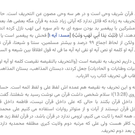
قرآن شریف وحی است و در هر سه وحی مصون عن التحریف است. حالا، س
حریف به زیاده که قائل ندارد که آیاتی زیاد شده به قرآن مگه بعضی ها
شرکین با پیغمبر بد بودن سوره ای به نام سوره ابی لهب نازل کرده اند و 
ند، آیا
﴿تَبَّتْ يَدَا أَبِي لَهَبٍ وَتَبَّ﴾
[
مسد: آیه ۱
]
فحش به پیغمبر است یا 
این خیلی نادره ولکن از لحاظ اجماع ۹۹ درصد و بیشتر مسلمین، سنتا 
آیه او کلمه او نص آیه او نفی ایه آیه ما فی له قول اطلاقا بین شیعه و السن
 داریم تحریف به نقیصه است (والتحریف بالنقیصه نقیصت کلمه او آیه او 
ت وطنایات و الحادیات) جعل کردند، دبستان المذاهب، بستان المذاه
ب فی تحریف کتاب رب الارباب.
 و این تحریف به نقیصه هم عمده اش لفظ علی و لفظ ائمه است. حسا
داخل قرآن بکنند با حالی که علی داخل قرآن نیست، فاطمه داخل قر
ل قرآن نیستند از آیات و از متواتر روایات استفاده می کنیم علی محم
همه ائمه را ثابت می کنیم، لزومی ندارد در قرآن باشد، در قرآن لفظ ز
کافر هست ولی علی که مرتبه دوم ولایت کبری مطلقه محمدیه دا
ن بعد دوم تحریف.