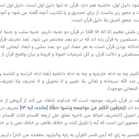
شود دلیل اول، حاشیه هم دارد. قرآن نه تنها دلیل اول است، دلیل اول
محور زیر بناست از برای تصدیق و یا تکذیب آنچه گفته می شود و آنچ
ت. محور اصیل بلا دلیل قرآن است.
ن نقش عظیم (لا اله الا الله) در قرآن دو جنبه داریم. جنبه سلب و جنب
سلمین به قرآن زده اند که در دو بعد مختصر می شود. بُعد تحریف قرآن
لدلاله بودن قرآن است به هر معنا، این دو بعد سلبی و ابعاد ایجابی 
تقرش و دلالت قرآن بر کل شرعیات اصولا و فروعا و بیان واضح قرآن از ب
نیم چه به ادله خارجیه و چه به ادله داخلیه (هنا ادله الراسه و الناسه و 
عند الله سبحانه و تعالی بلا تغییر و لا تحویل و لا تحریف ولا تجزیف
المعانی موجود).
ف در قرآن شریف موجود است که خداوند انتقاد می کند از گروهی از علم
ده اند
﴿يُحَرِّفُونَ الْكَلِمَ عَنْ مَوَاضِعِهِ وَنَسُوا حَظًّا﴾
[
مائده: آیه ۱۳
]
تحریف در چ
انجیل (التحریف اصاله من ناحیه تعلق علی اربعه اقسام ثلاث اقسام 
عنوی این است که آیه را تاویل کنند بر خلاف ظاهر، بر خلاف نص یا بر خلاف
سیر به رای که (من فسر القرآن به رایه والیتزود مقعده من النار) داریم.