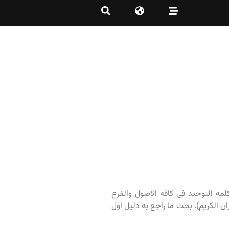
لمه التوحید فی کافه الاصول والفرع
ان الکریم). بحث ما راجع به دلیل اول