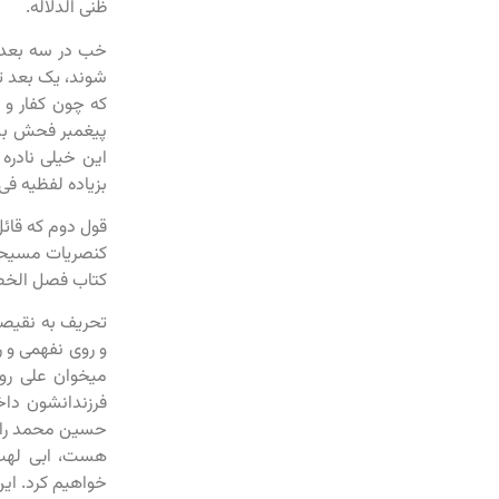
ظنی الدلاله.
خب در سه بعد 
شوند، یک بعد ت
که چون کفار و م
پیغمبر فحش بده
بزیاده لفظیه فی 
قول دوم که قائل
کنصریات مسیحیا
کتاب فصل الخطا
تحریف به نقیصه
میخوان علی رو 
فرزندانشون داخ
حسین محمد را، 
هست، ابی لهب 
خواهیم کرد. ای