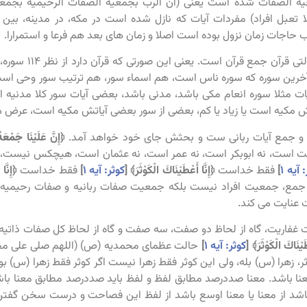
ه الصفات شده است یعنی (ان الرب بجمعیه الصفات الرحیمیه بجمعیه
 تعبل افراد) مفردات آیات که نازل شده است در مکه، در مدینه، بین
حاجات زمان نزول بوده است اصلا و زمان های بعد هم فرعا و استمرارا.
اما بعد دوم دلالتی
ا آخرین سوره که سوره ناس است، هم اسماء سور، هم ترتیب سور وحی است
ات مثلا سوره انعام مکی باشد، مدنی باشد، بعضی آیات سور کلا مدنیه 
 مکیه است یا زیاد یا کم، بعضی از سور بعضی آیاتش مکیه است، عرض می 
ت و جمع آیات ربانی ست و بحثش جای خود خواهد آمد.
﴿إِنَّ عَلَيْنَا
جَمْعَه
بت است، نه ابوبکر است، نه عمر است، نه عثمان است، هیچکس نیست، 
 آیه ۱
]
فقط خداست
﴿إِنَّا أَعْطَيْنَاكَ الْكَوْثَرَ﴾
[
کوثر: آیه ۱
]
فقط خداست
﴿إِنَّ
مع، جمعیت افراد نیست بلکه جمعیت صفات ربانیه و صفات رحیمیه رب
عنایت می کند.
 غفاریت، گاه از لحاظ دو صفت، سه صفت و گاه از لحاظ کل صفات ذاتیه و
طَيْنَاكَ الْكَوْثَرَ﴾
[
کوثر: آیه ۱
]
حالت عظمای محمدیه (ص) (اللهم صلی علی محمد و
ر، زهرا (س) بله، ولی این کوثر فقط زهرا نیست اگر کوثر فقط زهرا (س) بو
معنا باشد. معنا صددرصد مطابق لفظ و لفظ باید صددرصد مطابق معنا با
اشد از معنا یا معنا اوسع باشد از لفظ این فصاحت و درست سخن گف