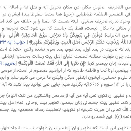
 من التحریف تحویل مکان عن مکان تحویل آیه و نقل آیه و اماله آیه
 فی التفسیر العلامه طباطبایی (رض) هنا سقط سقوط بینا) ایشون در 
وجود نداره، تحریف معنوی البته هست که معنا را بر خلاف می کند ام
ون من الاحزاب)
﴿وَقَرْنَ فِي بُيُوتِكُنَّ وَلَا تَبَرَّجْنَ تَبَرُّجَ الْجَاهِلِيَّةِ الْأُولَى وَأَق
ِيدُ اللَّهُ لِيُذْهِبَ عَنْكُمُ الرِّجْسَ أَهْلَ الْبَيْتِ وَيُطَهِّرَكُمْ تَطْهِيرًا﴾ [
احزاب: آیه ۳۳
یند که تحریف در بعد اول، بعد دوم، بعد سوم نشده ولکن احتمالا، احتمال
، چون طهارت مطلقه عصمت علیای اهل بیت رسالت محمدیه ارتباطی با زنا
میدم، زنان پیغمبر کجا
﴿إِنْ تَتُوبَا إِلَى اللَّهِ فَقَدْ صَغَتْ قُلُوبُكُمَا﴾ [
تحریم: آیه
 پیغمبر، اونا کجا و فاطمه طاهره که از ابراهیم معصوم تر است، از مو
علی و حسنین، ایشون اینطور میگن ولیکن ما عرض می کنیم سلبا و ایجابا 
نید که آیه تطهیر جاش بشه اصلا.
 و تطهیر ان تکون نص آیه من آیه از سادس والثلاثین من تلک الایام) چ
ر کند. تطهیر بیت جسمانی زنان پیغمبر، تطهیر بیت روحانی ائمه اهل بیت (
راد الله تعالی ان طرزت شرعیه او تکوینیه لاهلبیت رساله محمدیه بیتا جسم
ئمه (ع)). این قصد رو داره.
و تطهیر این است که تطهیر زنان پیغمبر بیان طهارت نیست، ایجاد طه