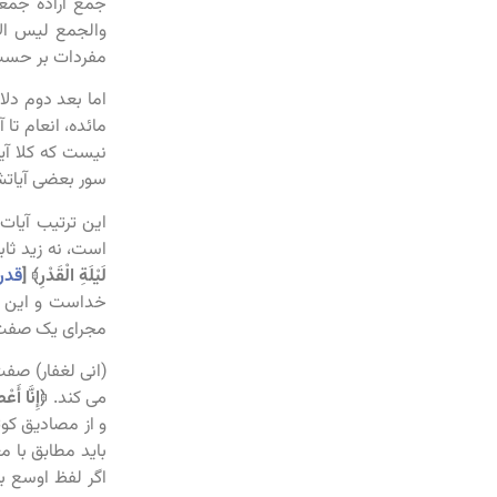
جمع اراده جمعی
والجمع لیس الا
مفردات بر حسب 
مائده، انعام ت
نیست که کلا آی
سور بعضی آیاتش
این ترتیب آیا
است، نه زید ثا
لَيْلَةِ الْقَدْرِ﴾
[
قدر:
خداست و این ج
مجرای یک صفت 
(انی لغفار) صفت
می کند.
﴿إِنَّا أَعْ
و از مصادیق کوث
باید مطابق با 
اگر لفظ اوسع ب