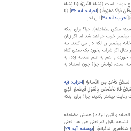
﴿نِسَاءَ النَّبِيِّ﴾
﴿يَا نِسَاءَ
قُلْنَ قَوْلًا مَعْرُوفًا﴾
[
احزاب: آیه ۳۲
]
﴿يَا
﴾[
ا
حزاب: آیه ۳۰
]
الی آخر.
یئه منکن مضاعفه). چرا؟ برای اینکه
نه پیغمبر خوب خواهد شد اما اگر زنان
ه پیغمبر رو لکه دار می کنند. بله
 بقال اگر شراب بخورد یک بعدی گناه
خورده و هم به علم صدمه زده، به
بله است، ثوابش چرا؟ چون استناد به
ِّ لَسْتُنَّ كَأَحَدٍ مِنَ النِّسَاءِ﴾
[
احزاب: آیه
قَيْتُنَّ فَلَا تَخْضَعْنَ بِالْقَوْلِ فَيَطْمَعَ الَّذِي
رعایت بیشتر بکنید، چرا؟ برای اینکه
 الصلاه و آتین الزکاه ) همش مضاعفه
 الشیعه یقول کم تعنی هن هن تعنی
سْتَغْفِرِي لِذَنْبِكِ﴾
[
یوسف: آیه ۲۹
]