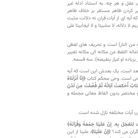
، عقل و هر چه. به استناد ادله غیر
ر کردن ظاهر مستقر بر خلاف ظاهر
 آیه ای از آیات قران نه دلالت مثبث
ا دلاله، لا سلبیتا و لا ایجابیتا علی
من النار) است و تحریف های لفظی
اله اللفظ عن مکانه الی مکانه تغییر
ر بزیاده او غیار بنقیصه). سه قسمه.
بعد است، یک بعدش این است که آیه
عد وحی است. وحی محکم کتاب
﴿إِنَّا أَنْزَلْنَاهُ
َابٌ أُحْكِمَتْ آيَاتُهُ ثُمَّ فُصِّلَتْ مِنْ لَدُنْ
مختصر بدون الفاظ معانی مجمله و
َ لِتَعْجَلَ بِهِ
،
إِنَّ عَلَيْنَا جَمْعَهُ وَقُرْآنَهُ﴾
گران می کند؟
﴿إِنَّ عَلَيْنَا
﴾
، علینا از این