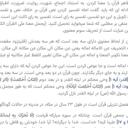
هر قرآن را معنا کردن. به استناد اجماع، شهرت، روایت، ضرورت، اطباق
دله ای که باید گفت اعله تفسیر کردن نص قرآن بر خلاف نص و تفسی
تاویل و این دو تفسیر، تفسیر به رای است. تفسیر به رای ثالث این است که
منفی بر مطلبی که شما میخواید تحمیل کنید. (یحمل معنا علی القرآن الکریم ل
ن عبارت است از تحریف سوم معنوی.
 از لحاظ معنوی دارای سه بعد است که هر سه بعدش (فلیتزود مقعده 
التحریف عن الاماله اماله یعنی عن مکان الی مکان عن مکانه الی مکان ام
عنا تکویر المعنا و اماله عن مکان الی مکان تغییر اللفظ غیار مکانیه او غیا
اماله است و جا عوض کردن است، این جا عوض کردن آیه که دارای سه 
ردارند و به جای دیگر بگذارند. چون قرآن در دو بعد وحی است، در سه ب
قدر: آیه ۱
]
وحی محکم در لیله القدر و در بعد دوم
﴿كِتَابٌ أُحْكِمَتْ﴾
﴿الر كِت
د: آیه ۱
]
هم
﴿كِتَابٌ أُحْكِمَتْ آيَاتُهُ﴾
، وحی محکم است که به طور مجمل و 
سول الله (ص) در لیله القدر نازل گردید.
طول ۲۳ سال در مکه، در مدینه در حالات گوناگون آیات مختلفه نازل شده است.
جمعی قرآن است. چنانکه در سوره مبارکه قیامت
﴿لَا تُحَرِّكْ بِهِ لِسَانَك
]
علینا کیه؟ خداست. خدا با دیگرانه؟ آیا خدا خودش رو قاطی با دی