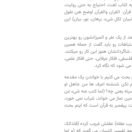
به کتاب لغت، احتیاج به حتی روایت،
قرآن القران والقرآن اوضح هن نقول
ان لکل شیء، برهان، نور، بیان) این
 از یک نفر و المیزانشون رو بهترین
شتباهات رو باید گفت از جمله همین
شاگردانشان هنوز این کار رو میکنند.
فی، افکار عرفانی، حتی افکار علمی،
می شود که نگاه کرد.
عدم تحریف قران بحث می کنیم با خواندن یک مقدمه
 لم تکن شنشنه اعرف ها من جاهل او
سرته یعنی چه؟ (لما کتب عنه شیء عن
نین نماز می خواند، شراب نمی خورد،
مت پیغمبر به قرآن است که اینم بحث
 غرب عقله) عقلش غروب کرده (فلذالک
 تفسیر التبیان می گوید که (و اما